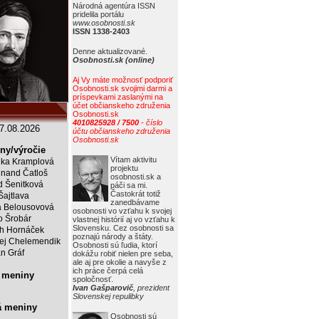
Národná agentúra ISSN
pridelila portálu
www.osobnosti.sk
ISSN 1338-2403
Denne aktualizované.
Osobnosti.sk (online)
Aj Vy máte možnosť podporiť
Osobnosti.sk svojimi darmi a
príspevkami zaslanými na
účet občianskeho združenia
Osobnosti.sk
4010825928 / 7500
- číslo
7.08.2026
účtu občianskeho združenia
Osobnosti.sk
ny/výročie
Vítam aktivitu
ka Kramplová
projektu
inand Čatloš
osobnosti.sk a
id Šenitková
páči sa mi.
Častokrát totiž
Šajtlava
zanedbávame
 Belousovová
osobnosti vo vzťahu k svojej
o Šrobár
vlastnej histórií aj vo vzťahu k
Slovensku. Cez osobnosti sa
ch Hornáček
poznajú národy a štáty.
ej Chelemendik
Osobnosti sú ľudia, ktorí
an Gráf
dokážu robiť nielen pre seba,
ale aj pre okolie a navyše z
ich práce čerpá celá
 meniny
spoločnosť.
Ivan Gašparovič
, prezident
Slovenskej repulibky
á meniny
Osobnosti sú