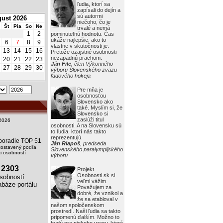
ľudia, ktorí sa
zapísali do dejín a
sú autormi
ust 2026
niečoho, čo je
Št
Pia
So
Ne
trvalé a nemá
1
2
pominuteľnú hodnotu. Čas
ukáže najlepšie, ako to
6
7
8
9
vlastne v skutočnosti je.
13
14
15
16
Pretože ozajstné osobnosti
nezapadnú prachom.
20
21
22
23
Ján Filc
, člen Výkonného
27
28
29
30
výboru Slovenského zväzu
ľadového hokeja
Pre mňa je
osobnosťou
Slovensko ako
také. Myslím si, že
Slovensko si
zaslúži titul
2026
osobnosti. A na Slovensku sú
to ľudia, ktorí nás takto
reprezentujú.
i poradie TOP 51
Ján Riapoš
, predseda
zostavený podľa
Slovenského paralympijského
 osobností
výboru
2303
Projekt
Osobnosti.sk si
obností
veľmi vážim.
báze portálu
Považujem za
dobré, že vznikol a
že sa etabloval v
našom spoločenskom
prostredí. Naši ľudia sa takto
pripomenú ďalším. Možno to