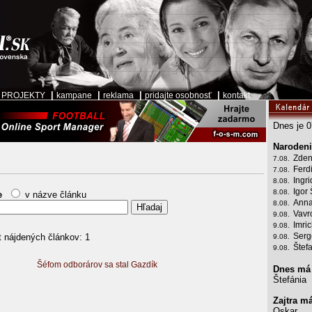
|
|
|
|
|
PROJEKTY
kampane
reklama
pridajte osobnosť
kontakt
Dnes je 0
Narodeni
Zden
7.08.
Ferd
7.08.
Ingr
8.08.
Igor 
8.08.
e
v názve článku
Anna
8.08.
Vavr
9.08.
Imri
9.08.
Serg
 nájdených článkov: 1
9.08.
Štef
9.08.
Šéfom odborárov sa stal Gazdík
Dnes má
Štefánia
Zajtra m
Oskar