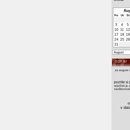
Aug
Po
Ut
St
3
4
5
10
11
12
17
18
19
24
25
26
31
za august 
pozrite s
rebríček je 
návštevnosti
os
v data