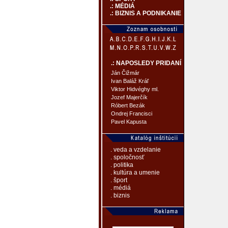
.: MÉDIÁ
.: BIZNIS A PODNIKANIE
.: NAPOSLEDY PRIDANÍ
Ján Čižmár
Ivan Baláž Kráľ
Viktor Hidvéghy ml.
Jozef Majerčík
Róbert Bezák
Ondrej Francisci
Pavel Kapusta
. veda a vzdelanie
. spoločnosť
. politika
. kultúra a umenie
. šport
. médiá
. biznis