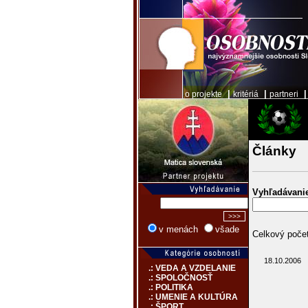
|
|
o projekte
kritériá
partneri
Články
Vyhľadávani
v menách
všade
Celkový počet
18.10.2006
.: VEDA A VZDELANIE
.: SPOLOČNOSŤ
.: POLITIKA
.: UMENIE A KULTÚRA
.: ŠPORT