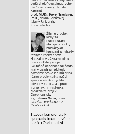
budú pre niekoho vzory, ktoré
budú chcieť dosiahnuť. Lebo
títo ľudia pomaly, ale isto
zaniknú.
prof. MUDr. Pavel Traubner,
PhD.
, dekan Lekárskej
fakulty Univerzity
Komenského
Žijeme v dobe,
kedy sa
osobnosťami
stávajú produkty
mediálnych
kampaní a hviezdy
rôznych reality show.
Naozajstný význam pojmu
osobnosť degraduje.
Skutočné osobnosti sú často
krát v úzadí a málokedy
poznáme práve ich názor na
rôzne problematiky našej
spoločnosti. Aj z týchto
dôvodov vznikla asi pred
troma rokmi myšlienka
zrealizovať projekt
Osobnosti.sk.
Ing. Viliam Koza
, autor
projektu, predseda o.z.
Osobnosti.sk
Tlačová konferencia k
spusteniu internetového
portálu Osobnosti.sk
.