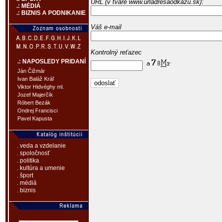
URL (v tvare www.urladresaodkazu.sk):
.: MÉDIÁ
.: BIZNIS A PODNIKANIE
Váš e-mail
Kontrolný reťazec
.: NAPOSLEDY PRIDANÍ
Ján Čižmár
Ivan Baláž Kráľ
Viktor Hidvéghy ml.
Jozef Majerčík
Róbert Bezák
Ondrej Francisci
Pavel Kapusta
. veda a vzdelanie
. spoločnosť
. politika
. kultúra a umenie
. šport
. médiá
. biznis