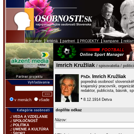
|
|
|
|
|
o projekte
kritériá
partneri
PROJEKTY
kampane
rekla
Imrich Kružliak
/ spisovatelia / politic
Imrich Kružliak
PhDr.
popredná osobnosť slovenského
krajanský pracovník, organizáto
redaktor, publicista, básnik, sp
*
8.12.1914 Detva
v menách
všade
doplňte odkaz
.: VEDA A VZDELANIE
Názov:
.: SPOLOČNOSŤ
.: POLITIKA
.: UMENIE A KULTÚRA
.: ŠPORT