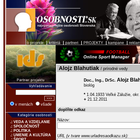
|
|
|
|
|
o projekte
kritériá
partneri
PROJEKTY
kampane
rekla
Alojz Blahutiak
/ prírodné vedy
Alojz Bla
Doc., Ing., DrSc.
biológ
*
1.04.1933 Veľké Zálužie, okr.
+
21.12.2011
v menách
všade
doplňte odkaz
Názov:
.: VEDA A VZDELANIE
.: SPOLOČNOSŤ
.: POLITIKA
.: UMENIE A KULTÚRA
URL (v tvare www.urladresaodkazu.sk):
.: ŠPORT