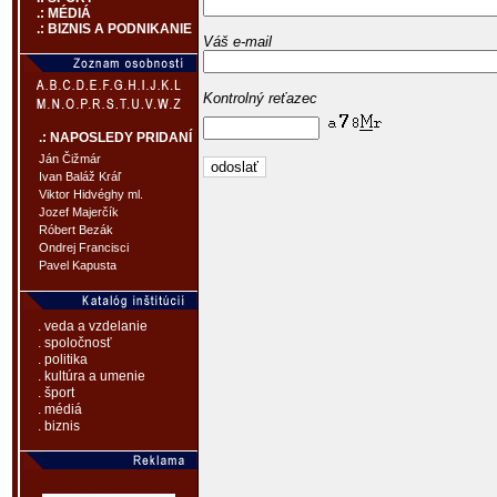
.: MÉDIÁ
.: BIZNIS A PODNIKANIE
Váš e-mail
Kontrolný reťazec
.: NAPOSLEDY PRIDANÍ
Ján Čižmár
Ivan Baláž Kráľ
Viktor Hidvéghy ml.
Jozef Majerčík
Róbert Bezák
Ondrej Francisci
Pavel Kapusta
. veda a vzdelanie
. spoločnosť
. politika
. kultúra a umenie
. šport
. médiá
. biznis