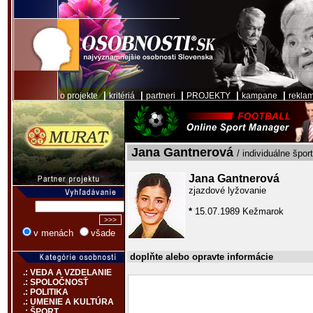
|
|
|
|
|
o projekte
kritériá
partneri
PROJEKTY
kampane
rekla
Jana Gantnerová
/ individuálne špor
Jana Gantnerová
zjazdové lyžovanie
*
15.07.1989 Kežmarok
v menách
všade
doplňte alebo opravte informácie
.: VEDA A VZDELANIE
.: SPOLOČNOSŤ
.: POLITIKA
.: UMENIE A KULTÚRA
.: ŠPORT