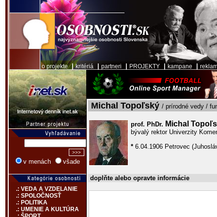
|
|
|
|
|
o projekte
kritériá
partneri
PROJEKTY
kampane
rekla
Michal Topoľský
/ prírodné vedy / f
Michal Topoľ
prof. PhDr.
bývalý rektor Univerzity Kome
*
6.04.1906 Petrovec (Juhosláv
v menách
všade
doplňte alebo opravte informácie
.: VEDA A VZDELANIE
.: SPOLOČNOSŤ
.: POLITIKA
.: UMENIE A KULTÚRA
.: ŠPORT