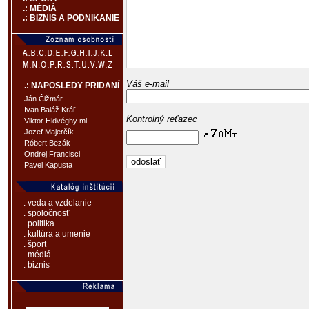
.: MÉDIÁ
.: BIZNIS A PODNIKANIE
Váš e-mail
.: NAPOSLEDY PRIDANÍ
Ján Čižmár
Ivan Baláž Kráľ
Kontrolný reťazec
Viktor Hidvéghy ml.
Jozef Majerčík
Róbert Bezák
Ondrej Francisci
Pavel Kapusta
. veda a vzdelanie
. spoločnosť
. politika
. kultúra a umenie
. šport
. médiá
. biznis