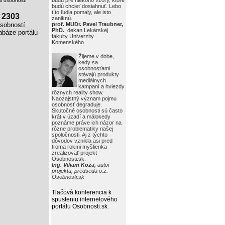
budú pre niekoho vzory, ktoré
i osobností
budú chcieť dosiahnuť. Lebo
títo ľudia pomaly, ale isto
2303
zaniknú.
obností
prof. MUDr. Pavel Traubner,
PhD.
, dekan Lekárskej
báze portálu
fakulty Univerzity
Komenského
Žijeme v dobe,
kedy sa
osobnosťami
stávajú produkty
mediálnych
kampaní a hviezdy
rôznych reality show.
Naozajstný význam pojmu
osobnosť degraduje.
Skutočné osobnosti sú často
krát v úzadí a málokedy
poznáme práve ich názor na
rôzne problematiky našej
spoločnosti. Aj z týchto
dôvodov vznikla asi pred
troma rokmi myšlienka
zrealizovať projekt
Osobnosti.sk.
Ing. Viliam Koza
, autor
projektu, predseda o.z.
Osobnosti.sk
Tlačová konferencia k
spusteniu internetového
portálu Osobnosti.sk
.