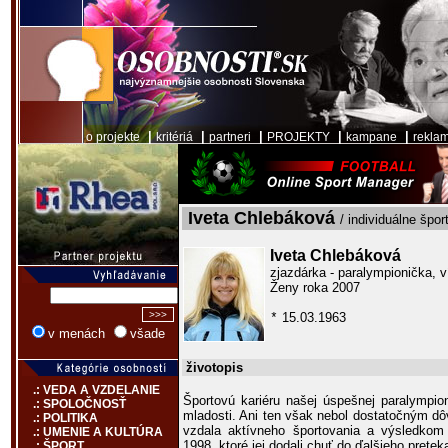
|
|
|
|
|
o projekte
kritériá
partneri
PROJEKTY
kampane
rekla
Iveta Chlebáková
/ individuálne špor
Iveta Chlebáková
zjazdárka - paralympionička, v
Ženy roka 2007
15.03.1963
*
v menách
všade
životopis
.: VEDA A VZDELANIE
Športovú kariéru našej úspešnej paralympion
.: SPOLOČNOSŤ
mladosti. Ani ten však nebol dostatočným d
.: POLITIKA
vzdala aktívneho športovania a výsledkom
.: UMENIE A KULTÚRA
1998, ktoré jej dodali chuť do ďalšieho pretek
.: ŠPORT