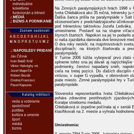
individuálne
Na Zimných paralympijských hrách 1998 v N
kolektívne
Iveta Chlebáková ako 35 ročná, trénersky ju 
funkcionári a tréneri
Ďalšia šanca prišla na paralympiáde v Salt 
.: MÉDIÁ
.: BIZNIS A PODNIKANIE
skúsenosťami z predchádzajúceho účinkovania
pod trénerskou taktovkou Jozefa Ledváka, 
umiestnenie. Postaviť sa na stupne víťa
štyroch štartoch. Napokon sa jej to podarilo
si naša zjazdárka darovala dve bronzové meda
O dva roky neskôr, na majstrovstvách sveta
disciplínach, na ktorých štartovala a p
.: NAPOSLEDY PRIDANÍ
paralympiády.
Ján Čižmár
V Turíne 2006 túžila vybojovať prvú zlatú
Ivan Baláž Kráľ
splnenie tohto sna jej dávali aj najrýchlejši
Viktor Hidvéghy ml.
podmienky, čerstvo napadaný sneh, napoko
cieľa na tretej pozícii. Do ďaších disciplí
Jozef Majerčík
virózou, v super G vypadla, v obrovskom sl
Róbert Bezák
piate miesto. Zimné paralympijské hry v Turí
Ondrej Francisci
paralympiáde.
Pavel Kapusta
Slovenská reprezentantka Iveta Chlebáko
pohára zdravotne postihnutých zjazdovýc
. veda a vzdelanie
Koralpe striebornú medailu.
. spoločnosť
Chlebáková si úspešne počínala aj v seriáli
. politika
klasifikovali na 2. mieste a vyhrala hodnoteni
. kultúra a umenie
. šport
. médiá
Umiestnenia:
. biznis
3. miesto ZPH Turín 2006 - kategória stojaci