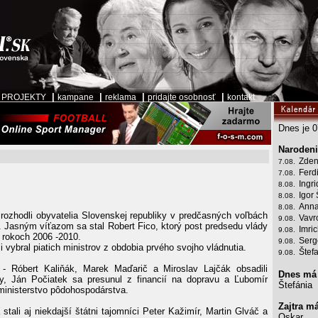
|
|
|
|
|
PROJEKTY
kampane
reklama
pridajte osobnosť
kontakt
Dnes je 0
Narodeni
Zden
7.08.
Ferd
7.08.
Ingr
8.08.
Igor 
8.08.
Anna
8.08.
 rozhodli obyvatelia Slovenskej republiky v predčasných voľbách
Vavr
9.08.
. Jasným víťazom sa stal Robert Fico, ktorý post predsedu vlády
Imri
9.08.
 rokoch 2006 -2010.
Serg
9.08.
i vybral piatich ministrov z obdobia prvého svojho vládnutia.
Štef
9.08.
 - Róbert Kaliňák, Marek Maďarič a Miroslav Lajčák obsadili
Dnes má
y, Ján Počiatek sa presunul z financií na dopravu a Ľubomír
Štefánia
ministerstvo pôdohospodárstva.
Zajtra m
 stali aj niekdajší štátni tajomníci Peter Kažimír, Martin Glváč a
Oskar