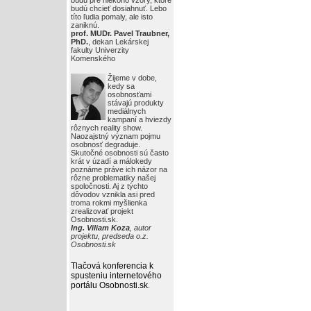
budú pre niekoho vzory, ktoré
budú chcieť dosiahnuť. Lebo
títo ľudia pomaly, ale isto
zaniknú.
prof. MUDr. Pavel Traubner,
PhD.
, dekan Lekárskej
fakulty Univerzity
Komenského
Žijeme v dobe,
kedy sa
osobnosťami
stávajú produkty
mediálnych
kampaní a hviezdy
rôznych reality show.
Naozajstný význam pojmu
osobnosť degraduje.
Skutočné osobnosti sú často
krát v úzadí a málokedy
poznáme práve ich názor na
rôzne problematiky našej
spoločnosti. Aj z týchto
dôvodov vznikla asi pred
troma rokmi myšlienka
zrealizovať projekt
Osobnosti.sk.
Ing. Viliam Koza
, autor
projektu, predseda o.z.
Osobnosti.sk
Tlačová konferencia k
spusteniu internetového
portálu Osobnosti.sk
.