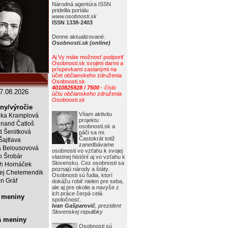
Národná agentúra ISSN
pridelila portálu
www.osobnosti.sk
ISSN 1338-2403
Denne aktualizované.
Osobnosti.sk (online)
Aj Vy máte možnosť podporiť
Osobnosti.sk svojimi darmi a
príspevkami zaslanými na
účet občianskeho združenia
Osobnosti.sk
4010825928 / 7500
- číslo
7.08.2026
účtu občianskeho združenia
Osobnosti.sk
ny/výročie
Vítam aktivitu
ka Kramplová
projektu
inand Čatloš
osobnosti.sk a
id Šenitková
páči sa mi.
Častokrát totiž
Šajtlava
zanedbávame
 Belousovová
osobnosti vo vzťahu k svojej
o Šrobár
vlastnej histórií aj vo vzťahu k
Slovensku. Cez osobnosti sa
ch Hornáček
poznajú národy a štáty.
ej Chelemendik
Osobnosti sú ľudia, ktorí
an Gráf
dokážu robiť nielen pre seba,
ale aj pre okolie a navyše z
ich práce čerpá celá
 meniny
spoločnosť.
Ivan Gašparovič
, prezident
Slovenskej repulibky
á meniny
Osobnosti sú