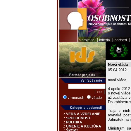
|
|
o projekte
kritériá
partneri
Nová vláda
05.04.2012
nová vláda
4.aprila 2012
o novej vláde
už zastával v
v menách
všade
Do kabinetu s
Traja z nich
.: VEDA A VZDELANIE
rovnaké post
.: SPOLOČNOSŤ
Jahnátek na 
.: POLITIKA
.: UMENIE A KULTÚRA
Ministrami sa
.: ŠPORT