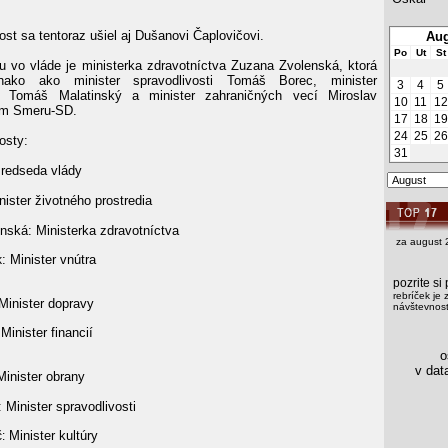
ost sa tentoraz ušiel aj Dušanovi Čaplovičovi.
Aug
Po
Ut
St
u vo vláde je ministerka zdravotníctva Zuzana Zvolenská, ktorá
nako ako minister spravodlivosti Tomáš Borec, minister
3
4
5
a Tomáš Malatinský a minister zahraničných vecí Miroslav
10
11
12
om Smeru-SD.
17
18
19
24
25
26
osty:
31
Predseda vlády
nister životného prostredia
nská: Ministerka zdravotníctva
za august 
: Minister vnútra
k
pozrite s
rebríček je 
Minister dopravy
návštevnosti
Minister financií
os
v data
inister obrany
Minister spravodlivosti
Minister kultúry
: