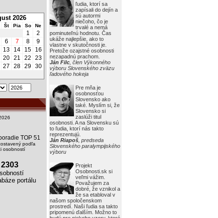
ľudia, ktorí sa
zapísali do dejín a
sú autormi
ust 2026
niečoho, čo je
Št
Pia
So
Ne
trvalé a nemá
1
2
pominuteľnú hodnotu. Čas
ukáže najlepšie, ako to
6
7
8
9
vlastne v skutočnosti je.
13
14
15
16
Pretože ozajstné osobnosti
nezapadnú prachom.
20
21
22
23
Ján Filc
, člen Výkonného
27
28
29
30
výboru Slovenského zväzu
ľadového hokeja
Pre mňa je
osobnosťou
Slovensko ako
také. Myslím si, že
Slovensko si
zaslúži titul
2026
osobnosti. A na Slovensku sú
to ľudia, ktorí nás takto
reprezentujú.
i poradie TOP 51
Ján Riapoš
, predseda
zostavený podľa
Slovenského paralympijského
 osobností
výboru
2303
Projekt
Osobnosti.sk si
obností
veľmi vážim.
báze portálu
Považujem za
dobré, že vznikol a
že sa etabloval v
našom spoločenskom
prostredí. Naši ľudia sa takto
pripomenú ďalším. Možno to