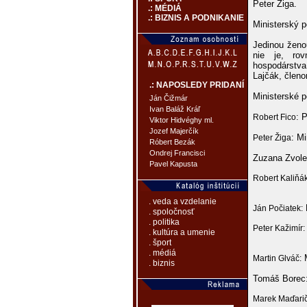
Peter Žiga.
.: MÉDIÁ
.: BIZNIS A PODNIKANIE
Ministerský p
Jedinou ženo
nie je, rov
hospodárstv
Lajčák, člen
.: NAPOSLEDY PRIDANÍ
Ministerské p
Ján Čižmár
Ivan Baláž Kráľ
: 
Robert Fico
Viktor Hidvéghy ml.
Jozef Majerčík
: Mi
Peter Žiga
Róbert Bezák
Ondrej Francisci
Zuzana Zvole
Pavel Kapusta
Robert Kaliňá
. veda a vzdelanie
Ján Počiatek:
. spoločnosť
. politika
Peter Kažimír:
. kultúra a umenie
. šport
. médiá
M
Martin Glváč:
. biznis
Tomáš Borec: 
Marek Maďarič