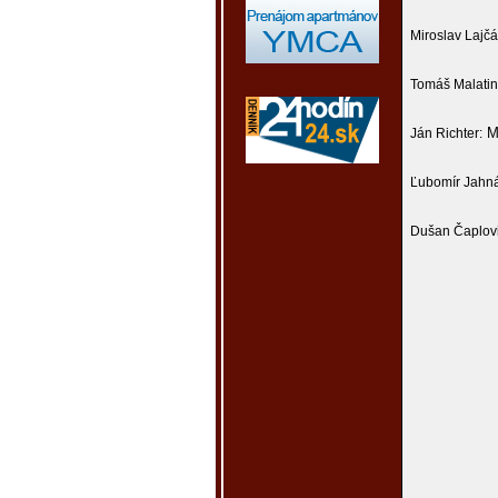
Miroslav Lajč
Tomáš Malatin
Mi
Ján Richter:
Ľubomír Jahná
Dušan Čaplovi