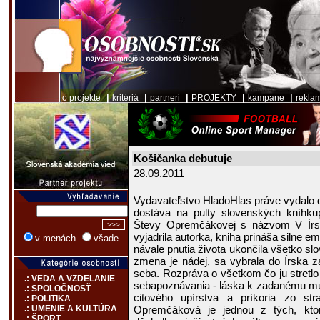
|
|
|
|
|
o projekte
kritériá
partneri
PROJEKTY
kampane
rekla
Košičanka debutuje
28.09.2011
Vydavateľstvo HladoHlas práve vydalo ď
dostáva na pulty slovenských kníhk
Števy Opremčákovej s názvom V Írs
vyjadrila autorka, kniha prináša silne e
v menách
všade
návale pnutia života ukončila všetko s
zmena je nádej, sa vybrala do Írska z
seba. Rozpráva o všetkom čo ju stretlo a
.: VEDA A VZDELANIE
sebapoznávania - láska k zadanému mu
.: SPOLOČNOSŤ
citového upírstva a príkoria zo st
.: POLITIKA
Opremčáková je jednou z tých, kto
.: UMENIE A KULTÚRA
.: ŠPORT