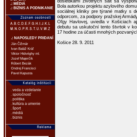
dôsledkami životných sált sa vyspor
.: MÉDIÁ
Bola autorkou projektu azylového dom
.: BIZNIS A PODNIKANIE
sociálnej kliniky pre týrané matky s d
odporcom, za podpory pražskej Armády
Oľgy Havlovej, uviedla v Košiciach aj
debutu sa uskutoční tento štvrtok v 
17 hodine za účasti mnohých pozvaných
.: NAPOSLEDY PRIDANÍ
Košice 28. 9. 2011
Ján Čižmár
Ivan Baláž Kráľ
Viktor Hidvéghy ml.
Jozef Majerčík
Róbert Bezák
Ondrej Francisci
Pavel Kapusta
. veda a vzdelanie
. spoločnosť
. politika
. kultúra a umenie
. šport
. médiá
. biznis