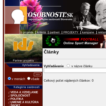
|
|
|
|
|
o projekte
kritériá
partneri
PROJEKTY
kampane
rekla
Články
Vyhľadávanie
v názve článku
v menách
všade
Celkový počet nájdených článkov: 0
.: VEDA A VZDELANIE
.: SPOLOČNOSŤ
.: POLITIKA
.: UMENIE A KULTÚRA
.: ŠPORT