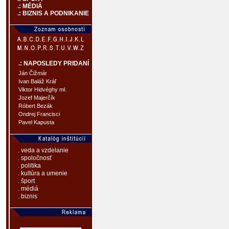
.: MÉDIÁ
.: BIZNIS A PODNIKANIE
.: NAPOSLEDY PRIDANÍ
Ján Čižmár
Ivan Baláž Kráľ
Viktor Hidvéghy ml.
Jozef Majerčík
Róbert Bezák
Ondrej Francisci
Pavel Kapusta
. veda a vzdelanie
. spoločnosť
. politika
. kultúra a umenie
. šport
. médiá
. biznis