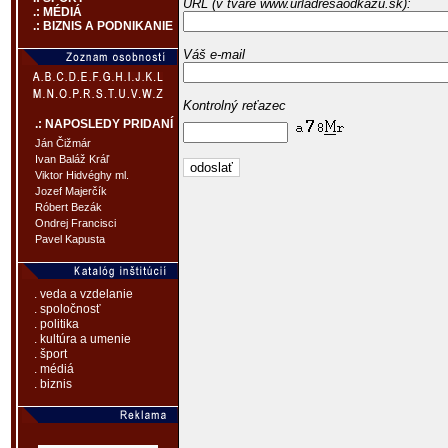
URL (v tvare www.urladresaodkazu.sk):
.: MÉDIÁ
.: BIZNIS A PODNIKANIE
Váš e-mail
Kontrolný reťazec
.: NAPOSLEDY PRIDANÍ
Ján Čižmár
Ivan Baláž Kráľ
Viktor Hidvéghy ml.
Jozef Majerčík
Róbert Bezák
Ondrej Francisci
Pavel Kapusta
. veda a vzdelanie
. spoločnosť
. politika
. kultúra a umenie
. šport
. médiá
. biznis