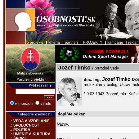
|
|
|
|
|
o projekte
kritériá
partneri
PROJEKTY
kampane
rekla
Jozef Timko
/ prírodné vedy
Jozef Timko
doc. Ing.
DrS
molekulárny biológ, Ústav mol
*
9.03.1943 Poproč, okr. Košic
v menách
všade
doplňte odkaz
.: VEDA A VZDELANIE
Názov:
.: SPOLOČNOSŤ
.: POLITIKA
.: UMENIE A KULTÚRA
.: ŠPORT