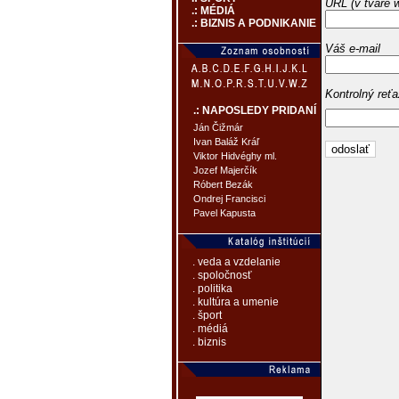
URL (v tvare 
.: MÉDIÁ
.: BIZNIS A PODNIKANIE
Váš e-mail
Kontrolný reť
.: NAPOSLEDY PRIDANÍ
Ján Čižmár
Ivan Baláž Kráľ
Viktor Hidvéghy ml.
Jozef Majerčík
Róbert Bezák
Ondrej Francisci
Pavel Kapusta
. veda a vzdelanie
. spoločnosť
. politika
. kultúra a umenie
. šport
. médiá
. biznis