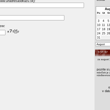
www.urladresaodkazu.sk):
Aug
Po
Ut
St
3
4
5
10
11
1
azec
17
18
1
24
25
2
31
za august 
pozrite s
rebríček je 
návštevnost
os
v data