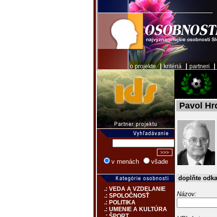
|
|
o projekte
kritériá
partneri
Pavol Hr
v menách
všade
doplňte odk
.: VEDA A VZDELANIE
Názov:
.: SPOLOČNOSŤ
.: POLITIKA
.: UMENIE A KULTÚRA
.: ŠPORT