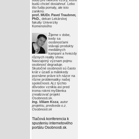
budú pre niekoho vzory, ktoré
budú chcieť dosiahnuť. Lebo
títo ľudia pomaly, ale isto
zaniknú.
prof. MUDr. Pavel Traubner,
PhD.
, dekan Lekárskej
fakulty Univerzity
Komenského
Žijeme v dobe,
kedy sa
osobnosťami
stávajú produkty
mediálnych
kampaní a hviezdy
rôznych reality show.
Naozajstný význam pojmu
osobnosť degraduje.
Skutočné osobnosti sú často
krát v úzadí a málokedy
poznáme práve ich názor na
rôzne problematiky našej
spoločnosti. Aj z týchto
dôvodov vznikla asi pred
troma rokmi myšlienka
zrealizovať projekt
Osobnosti.sk.
Ing. Viliam Koza
, autor
projektu, predseda o.z.
Osobnosti.sk
Tlačová konferencia k
spusteniu internetového
portálu Osobnosti.sk
.