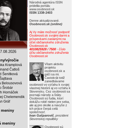
Národná agentúra ISSN
pridelila portálu
www.osobnosti.sk
ISSN 1338-2403
Denne aktualizované.
Osobnosti.sk (online)
Aj Vy máte možnosť podporiť
Osobnosti.sk svojimi darmi a
príspevkami zaslanými na
účet občianskeho združenia
Osobnosti.sk
4010825928 / 7500
- číslo
7.08.2026
účtu občianskeho združenia
Osobnosti.sk
ny/výročie
Vítam aktivitu
ka Kramplová
projektu
inand Čatloš
osobnosti.sk a
id Šenitková
páči sa mi.
Častokrát totiž
 Šajtlava
zanedbávame
 Belousovová
osobnosti vo vzťahu k svojej
o Šrobár
vlastnej histórií aj vo vzťahu k
Slovensku. Cez osobnosti sa
ch Hornáček
poznajú národy a štáty.
ej Chelemendik
Osobnosti sú ľudia, ktorí
an Gráf
dokážu robiť nielen pre seba,
ale aj pre okolie a navyše z
ich práce čerpá celá
 meniny
spoločnosť.
Ivan Gašparovič
, prezident
Slovenskej repulibky
á meniny
Osobnosti sú