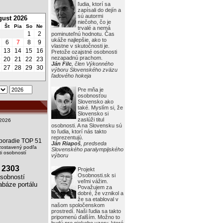
ľudia, ktorí sa
zapísali do dejín a
sú autormi
ust 2026
niečoho, čo je
Št
Pia
So
Ne
trvalé a nemá
1
2
pominuteľnú hodnotu. Čas
ukáže najlepšie, ako to
6
7
8
9
vlastne v skutočnosti je.
2
13
14
15
16
Pretože ozajstné osobnosti
nezapadnú prachom.
9
20
21
22
23
Ján Filc
, člen Výkonného
6
27
28
29
30
výboru Slovenského zväzu
ľadového hokeja
Pre mňa je
osobnosťou
Slovensko ako
také. Myslím si, že
Slovensko si
zaslúži titul
2026
osobnosti. A na Slovensku sú
to ľudia, ktorí nás takto
reprezentujú.
i poradie TOP 51
Ján Riapoš
, predseda
zostavený podľa
Slovenského paralympijského
i osobností
výboru
2303
Projekt
Osobnosti.sk si
obností
veľmi vážim.
báze portálu
Považujem za
dobré, že vznikol a
že sa etabloval v
našom spoločenskom
prostredí. Naši ľudia sa takto
pripomenú ďalším. Možno to