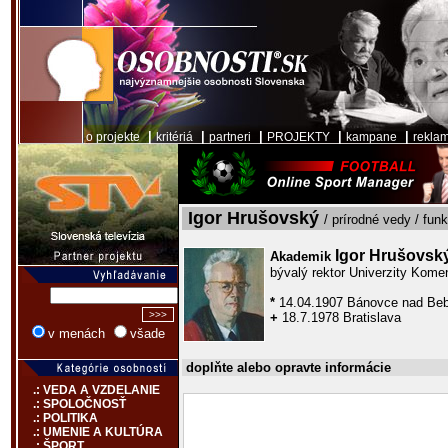
|
|
|
|
|
o projekte
kritériá
partneri
PROJEKTY
kampane
rekla
Igor Hrušovský
/ prírodné vedy / fun
Igor Hrušovsk
Akademik
bývalý rektor Univerzity Kome
*
14.04.1907 Bánovce nad Be
+
18.7.1978 Bratislava
v menách
všade
doplňte alebo opravte informácie
.: VEDA A VZDELANIE
.: SPOLOČNOSŤ
.: POLITIKA
.: UMENIE A KULTÚRA
.: ŠPORT