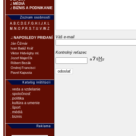
.: MÉDIÁ
.: BIZNIS A PODNIKANIE
Váš e-mail
.: NAPOSLEDY PRIDANÍ
Ján Čižmár
Ivan Baláž Kráľ
Kontrolný reťazec
Viktor Hidvéghy ml.
Jozef Majerčík
Róbert Bezák
Ondrej Francisci
Pavel Kapusta
. veda a vzdelanie
. spoločnosť
. politika
. kultúra a umenie
. šport
. médiá
. biznis