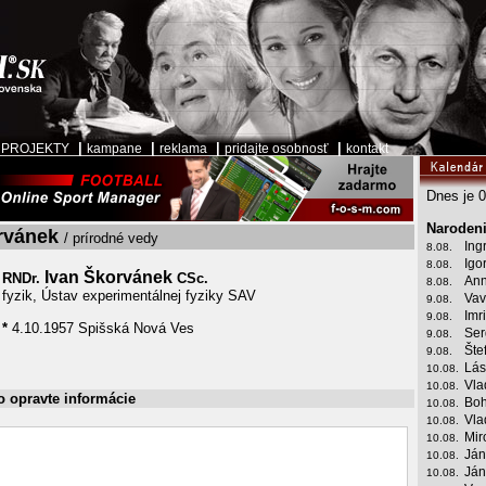
|
|
|
|
|
PROJEKTY
kampane
reklama
pridajte osobnosť
kontakt
Dnes je 0
Narodeni
rvánek
/ prírodné vedy
Ing
8.08.
Igo
8.08.
Ivan Škorvánek
RNDr.
CSc.
Ann
8.08.
fyzik, Ústav experimentálnej fyziky SAV
Vav
9.08.
Imr
9.08.
*
4.10.1957 Spišská Nová Ves
Ser
9.08.
Šte
9.08.
Lás
10.08.
Vla
10.08.
o opravte informácie
Boh
10.08.
Vla
10.08.
Mir
10.08.
Ján
10.08.
Ján
10.08.