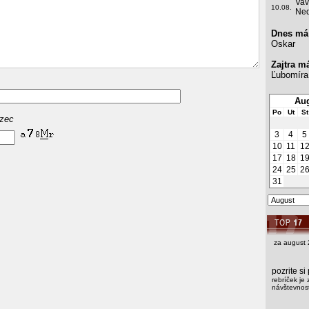
Vav
10.08.
Ned
Dnes má
Oskar
Zajtra m
Ľubomíra
Aug
Po
Ut
St
azec
3
4
5
10
11
1
17
18
1
24
25
2
31
za august 
pozrite s
rebríček je 
návštevnost