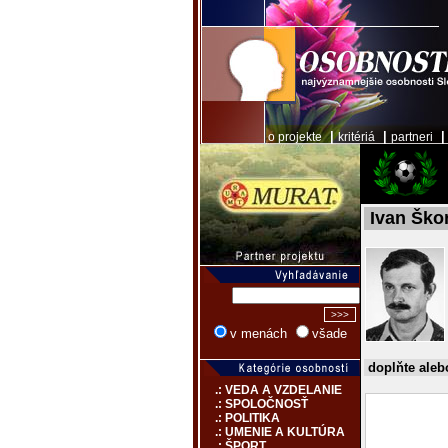
|
|
o projekte
kritériá
partneri
Ivan Ško
v menách
všade
doplňte aleb
.: VEDA A VZDELANIE
.: SPOLOČNOSŤ
.: POLITIKA
.: UMENIE A KULTÚRA
.: ŠPORT