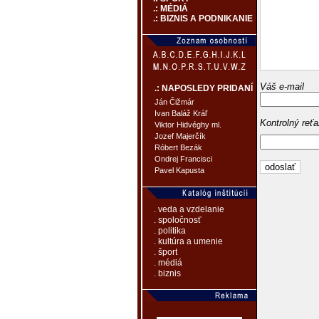
.: MÉDIÁ
.: BIZNIS A PODNIKANIE
Váš e-mail
.: NAPOSLEDY PRIDANÍ
Ján Čižmár
Ivan Baláž Kráľ
Kontrolný reť
Viktor Hidvéghy ml.
Jozef Majerčík
Róbert Bezák
Ondrej Francisci
Pavel Kapusta
. veda a vzdelanie
. spoločnosť
. politika
. kultúra a umenie
. šport
. médiá
. biznis