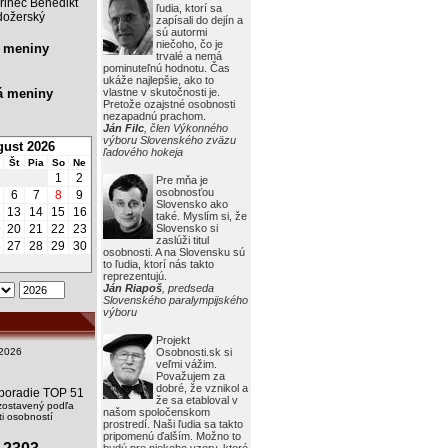
rinec Benedikt
ľudia, ktorí sa
ožerský
zapísali do dejín a
sú autormi
niečoho, čo je
 meniny
trvalé a nemá
pominuteľnú hodnotu. Čas
ukáže najlepšie, ako to
á meniny
vlastne v skutočnosti je.
Pretože ozajstné osobnosti
nezapadnú prachom.
Ján Filc
, člen Výkonného
výboru Slovenského zväzu
ust 2026
ľadového hokeja
Št
Pia
So
Ne
1
2
Pre mňa je
osobnosťou
6
7
8
9
Slovensko ako
2
13
14
15
16
také. Myslím si, že
9
20
21
22
23
Slovensko si
zaslúži titul
6
27
28
29
30
osobnosti. A na Slovensku sú
to ľudia, ktorí nás takto
reprezentujú.
Ján Riapoš
, predseda
Slovenského paralympijského
výboru
Projekt
2026
Osobnosti.sk si
veľmi vážim.
Považujem za
dobré, že vznikol a
i poradie TOP 51
že sa etabloval v
zostavený podľa
našom spoločenskom
i osobností
prostredí. Naši ľudia sa takto
pripomenú ďalším. Možno to