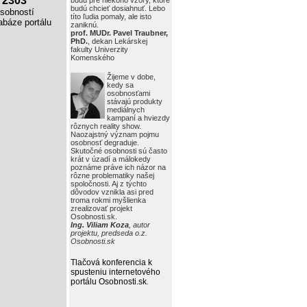
2303
budú pre niekoho vzory, ktoré
budú chcieť dosiahnuť. Lebo
obností
títo ľudia pomaly, ale isto
báze portálu
zaniknú.
prof. MUDr. Pavel Traubner,
PhD.
, dekan Lekárskej
fakulty Univerzity
Komenského
Žijeme v dobe,
kedy sa
osobnosťami
stávajú produkty
mediálnych
kampaní a hviezdy
rôznych reality show.
Naozajstný význam pojmu
osobnosť degraduje.
Skutočné osobnosti sú často
krát v úzadí a málokedy
poznáme práve ich názor na
rôzne problematiky našej
spoločnosti. Aj z týchto
dôvodov vznikla asi pred
troma rokmi myšlienka
zrealizovať projekt
Osobnosti.sk.
Ing. Viliam Koza
, autor
projektu, predseda o.z.
Osobnosti.sk
Tlačová konferencia k
spusteniu internetového
portálu Osobnosti.sk
.