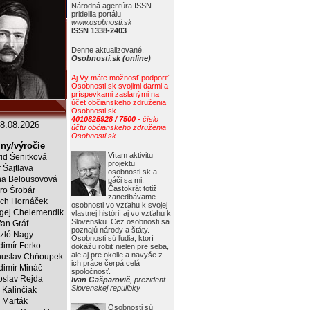
Národná agentúra ISSN
pridelila portálu
www.osobnosti.sk
ISSN 1338-2403
Denne aktualizované.
Osobnosti.sk (online)
Aj Vy máte možnosť podporiť
Osobnosti.sk svojimi darmi a
príspevkami zaslanými na
účet občianskeho združenia
Osobnosti.sk
4010825928 / 7500
- číslo
8.08.2026
účtu občianskeho združenia
Osobnosti.sk
ny/výročie
Vítam aktivitu
rid Šenitková
projektu
r Šajtlava
osobnosti.sk a
a Belousovová
páči sa mi.
Častokrát totiž
ro Šrobár
zanedbávame
ich Hornáček
osobnosti vo vzťahu k svojej
gej Chelemendik
vlastnej histórií aj vo vzťahu k
Slovensku. Cez osobnosti sa
fan Gráf
poznajú národy a štáty.
zló Nagy
Osobnosti sú ľudia, ktorí
dimír Ferko
dokážu robiť nielen pre seba,
ale aj pre okolie a navyše z
uslav Chňoupek
ich práce čerpá celá
dimír Mináč
spoločnosť.
oslav Rejda
Ivan Gašparovič
, prezident
Slovenskej repulibky
 Kalinčiak
 Marták
Osobnosti sú