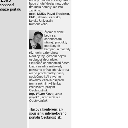
2303
budú pre niekoho vzory, ktoré
budú chcieť dosiahnuť. Lebo
obností
títo ľudia pomaly, ale isto
báze portálu
zaniknú.
prof. MUDr. Pavel Traubner,
PhD.
, dekan Lekárskej
fakulty Univerzity
Komenského
Žijeme v dobe,
kedy sa
osobnosťami
stávajú produkty
mediálnych
kampaní a hviezdy
rôznych reality show.
Naozajstný význam pojmu
osobnosť degraduje.
Skutočné osobnosti sú často
krát v úzadí a málokedy
poznáme práve ich názor na
rôzne problematiky našej
spoločnosti. Aj z týchto
dôvodov vznikla asi pred
troma rokmi myšlienka
zrealizovať projekt
Osobnosti.sk.
Ing. Viliam Koza
, autor
projektu, predseda o.z.
Osobnosti.sk
Tlačová konferencia k
spusteniu internetového
portálu Osobnosti.sk
.