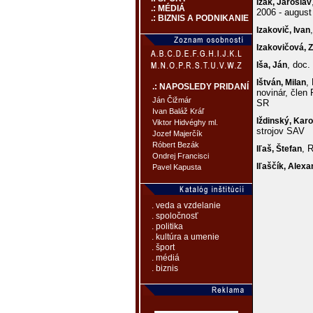
Izák,
Jaroslav
.: MÉDIÁ
2006 - august
.: BIZNIS A PODNIKANIE
Izakovič,
Ivan
Izakovičová,
Z
, doc
Iša,
Ján
,
Ištván,
Milan
.: NAPOSLEDY PRIDANÍ
novinár, člen
Ján Čižmár
SR
Ivan Baláž Kráľ
Iždinský,
Karo
Viktor Hidvéghy ml.
strojov SAV
Jozef Majerčík
Róbert Bezák
, 
Iľaš,
Štefan
Ondrej Francisci
Iľaščík,
Alexa
Pavel Kapusta
. veda a vzdelanie
. spoločnosť
. politika
. kultúra a umenie
. šport
. médiá
. biznis