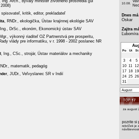
, Ing. Arch., bývalý minister životného prostredia (júl
Vav
10.08.
 2008)
Ned
, spisovateľ, kritik, editor, prekladateľ
Dnes má
Oskar
, RNDr., ekologička, Ústav krajinnej ekológie SAV
ita
. Ing., DrSc., ekonóm, Ekonomický ústav SAV
Zajtra m
Ľubomíra
 Mgr., výkonný riaditeľ OZ Partnerstvá pre prosperitu,
 Rady vlády pre informatiku, v r. 1998 - 2002 poslanec NR
Aug
Po
Ut
St
, Ing., CSc., strojár, Ústav materiálov a mechaniky
l
3
4
5
RNDr., matematik, pedagóg
10
11
12
17
18
19
, JUDr., Veľvyslanec SR v Indií
nder
24
25
26
31
za august 
pozrite s
rebríček je 
návštevnosti