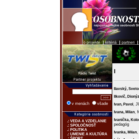
|
|
o projekte
kritériá
partneri
I
Ilavský,
Sveto
Ilkovič,
Dioný
v menách
všade
, J
Ivan,
Pavol
, 
Ivana,
Milan
Ivanička,
Kol
.: VEDA A VZDELANIE
pedagóg
.: SPOLOČNOSŤ
.: POLITIKA
,
Ivanka,
Milan
.: UMENIE A KULTÚRA
.: ŠPORT