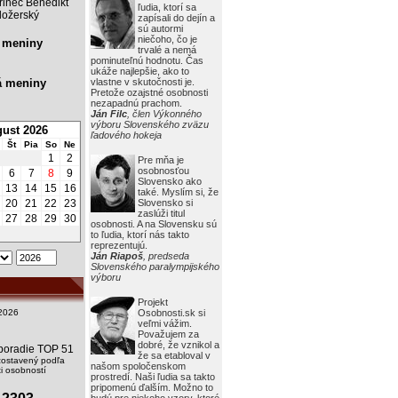
rinec Benedikt
ľudia, ktorí sa
ožerský
zapísali do dejín a
sú autormi
niečoho, čo je
 meniny
trvalé a nemá
pominuteľnú hodnotu. Čas
ukáže najlepšie, ako to
á meniny
vlastne v skutočnosti je.
Pretože ozajstné osobnosti
nezapadnú prachom.
Ján Filc
, člen Výkonného
výboru Slovenského zväzu
ust 2026
ľadového hokeja
Št
Pia
So
Ne
1
2
Pre mňa je
osobnosťou
6
7
8
9
Slovensko ako
13
14
15
16
také. Myslím si, že
20
21
22
23
Slovensko si
zaslúži titul
27
28
29
30
osobnosti. A na Slovensku sú
to ľudia, ktorí nás takto
reprezentujú.
Ján Riapoš
, predseda
Slovenského paralympijského
výboru
Projekt
2026
Osobnosti.sk si
veľmi vážim.
Považujem za
dobré, že vznikol a
i poradie TOP 51
že sa etabloval v
zostavený podľa
našom spoločenskom
 osobností
prostredí. Naši ľudia sa takto
pripomenú ďalším. Možno to