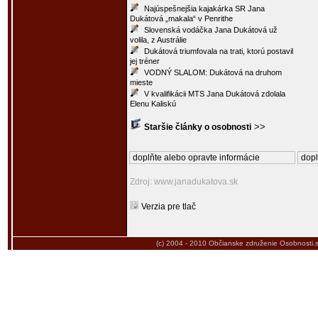
Najúspešnejšia kajakárka SR Jana
Dukátová „makala“ v Penrithe
Slovenská vodáčka Jana Dukátová už
volila, z Austrálie
Dukátová triumfovala na trati, ktorú postavil
jej tréner
VODNÝ SLALOM: Dukátová na druhom
mieste
V kvalifikácii MTS Jana Dukátová zdolala
Elenu Kaliskú
>>
Staršie články o osobnosti
doplňte alebo opravte informácie
dopl
Zdroj: www.janadukatova.sk
Verzia pre tlač
(c) 2004 - 2010
Občianske združenie Osobnosti.