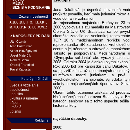
životopis
.: MÉDIÁ
.: BIZNIS A PODNIKANIE
Jana Dukátová je úspešná slovenská vod
prvýkrát posadila, keď mala jedenásť rokov a
vode doma i v zahraničí.
Je trojnásobnou majsterkou Európy do 23 ro
2006 vybojovala zlatú medailu na Majstrovst
Členka Slávie UK Bratislava sa po prvý
okamžite zaradila do seniorskej reprezentá
.: NAPOSLEDY PRIDANÍ
TOP 10 v medzinárodnom rebríčku vodn
Ján Čižmár
reprezentantka SR zaradená do vrcholového
Ivan Baláž Kráľ
centre a jej trénerom a zároveň aj manažéro
Viktor Hidvéghy ml.
Takisto je podporovaná Medzinárodným o
Jozef Majerčík
„Olympijská solidarita“ ako výrazný talent
Róbert Bezák
2008. Od roku 2004 je členkou olympijského 
Ondrej Francisci
Rok 2006 bol pre kanoistku Janu Dukátovú 
Pavel Kapusta
sa jej zvíťaziť na už spomínaných seniorsk
triumfovala medzi juniorkami a prvé
vysokoškolskom šampionáte. Aj vďaka tým
ankety o najúspešnejších športovcov Slov
. veda a vzdelanie
2006.
. spoločnosť
Okrem tohto ocenenia získala od predsta
. politika
Najúspešnejšieho športovca Bratislavy a Br
. kultúra a umenie
kategórii seniorov sa z tohto úspechu tešil
. šport
histórii ankety.
. médiá
. biznis
najväčšie úspechy:
2008: