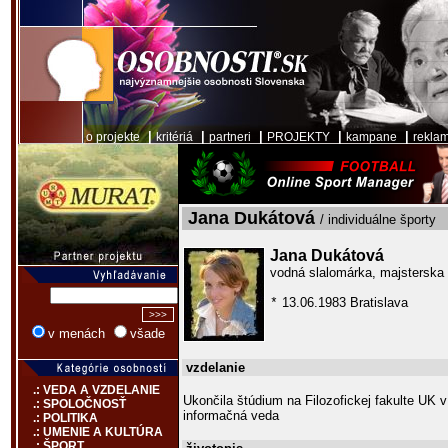
|
|
|
|
|
o projekte
kritériá
partneri
PROJEKTY
kampane
rekla
Jana Dukátová
/ individuálne športy
Jana Dukátová
vodná slalomárka, majsterska 
13.06.1983 Bratislava
*
v menách
všade
vzdelanie
.: VEDA A VZDELANIE
Ukončila štúdium na Filozofickej fakulte UK v
.: SPOLOČNOSŤ
informačná veda
.: POLITIKA
.: UMENIE A KULTÚRA
.: ŠPORT