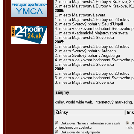
2. miesto Majstrovstvá Európy v Krakove, 3 
6. miesto Majstrovstvá Európy v Krakove, K1
2006:
1. miesto Majstrovstvá sveta
1. miesto Majstrovstvá Európy do 23 rokov
2. miesto Svetový pohár v Seu d´Urgell
4. miesto v celkovom hodnotení Svetového p
1. miesto Akademické Majstrovstvá sveta
1. miesto Majstrovstvá Slovenska
2005:
1. miesto Majstrovstvá Európy do 23 rokov
2. miesto Svetový pohár v Aténach
2. miesto Svetový pohár v Augsburgu
4. miesto v celkovom hodnotení Svetového p
1. miesto Majstrovstvá Slovenska
2004:
1. miesto Majstrovstvá Európy do 23 rokov
6. miesto v celkovom hodnotení Svetového p
3. miesto Majstrovstvá Slovenska
záujmy
knihy, world wide web, internetový marketing
články
link
J
Dukátová: Najväčší adrenalín som zažila
pri tandemovom zoskoku
sídlo
Dukátová ide na olympiádu