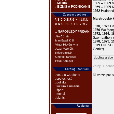
1965 – 1969
V
.: MÉDIÁ
.: BIZNIS A PODNIKANIE
1959 – 1965
K
1952
Hudobná 
Majstrovské 
1970, 1972
He
1970
Wolfgang
.: NAPOSLEDY PRIDANÍ
1973, 1976, 1
Ján Čižmár
Szombathely (
Ivan Baláž Kráľ
1978, 1979, 1
Viktor Hidvéghy ml.
1979
UNESCO M
Gertler)
Jozef Majerčík
Róbert Bezák
Ondrej Francisci
doplňte alebo 
Pavel Kapusta
Zdroj: Hudobn
. veda a vzdelanie
Verzia pre tl
. spoločnosť
. politika
. kultúra a umenie
. šport
. médiá
. biznis