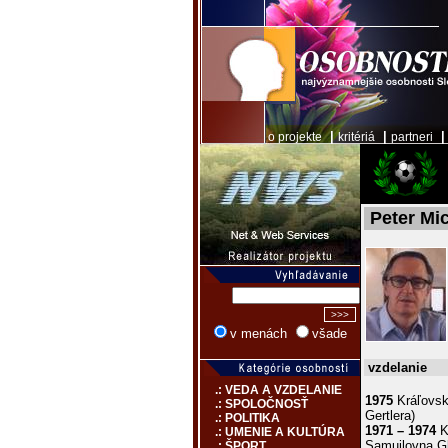
|
|
o projekte
kritériá
partneri
Peter Mi
v menách
všade
vzdelanie
.: VEDA A VZDELANIE
1975
Kráľovsk
.: SPOLOČNOSŤ
Gertlera)
.: POLITIKA
1971 – 1974
K
.: UMENIE A KULTÚRA
Samuilovna G
.: ŠPORT