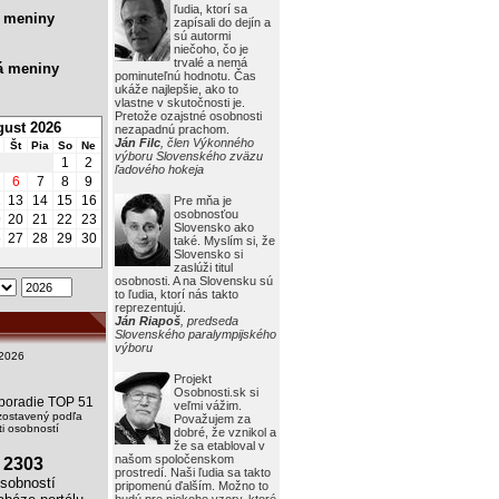
ľudia, ktorí sa
 meniny
zapísali do dejín a
sú autormi
niečoho, čo je
trvalé a nemá
á meniny
pominuteľnú hodnotu. Čas
ukáže najlepšie, ako to
vlastne v skutočnosti je.
Pretože ozajstné osobnosti
ust 2026
nezapadnú prachom.
Ján Filc
, člen Výkonného
Št
Pia
So
Ne
výboru Slovenského zväzu
1
2
ľadového hokeja
6
7
8
9
2
13
14
15
16
Pre mňa je
osobnosťou
9
20
21
22
23
Slovensko ako
6
27
28
29
30
také. Myslím si, že
Slovensko si
zaslúži titul
osobnosti. A na Slovensku sú
to ľudia, ktorí nás takto
reprezentujú.
Ján Riapoš
, predseda
Slovenského paralympijského
výboru
2026
Projekt
Osobnosti.sk si
i poradie TOP 51
veľmi vážim.
zostavený podľa
Považujem za
i osobností
dobré, že vznikol a
že sa etabloval v
našom spoločenskom
2303
prostredí. Naši ľudia sa takto
obností
pripomenú ďalším. Možno to