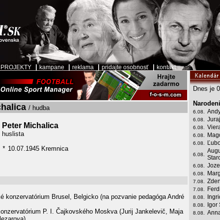
|
|
|
|
|
PROJEKTY
kampane
reklama
pridajte osobnosť
kontakt
Dnes je 0
Narodeni
chalica
/ hudba
Andy
6.08.
Jura
6.08.
Peter Michalica
Vier
6.08.
huslista
Mag
6.08.
Ľubo
6.08.
10.07.1945 Kremnica
*
Augu
6.08.
Star
Joze
6.08.
Marg
6.08.
Zden
7.08.
Ferd
7.08.
é konzervatórium Brusel, Belgicko (na pozvanie pedagóga André
Ingr
8.08.
Igor
8.08.
onzervatórium P. I. Čajkovského Moskva (Jurij Jankelevič, Maja
Anna
8.08.
lezarova)