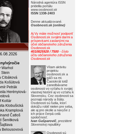
Národná agentúra ISSN
pridelila portálu
www.osobnosti.sk
ISSN 1338-2403
Denne aktualizované.
Osobnosti.sk (online)
Aj Vy máte možnosť podporiť
Osobnosti.sk svojimi darmi a
príspevkami zaslanými na
účet občianskeho združenia
Osobnosti.sk
4010825928 / 7500
- číslo
6.08.2026
účtu občianskeho združenia
Osobnosti.sk
ny/výročie
Vítam aktivitu
 Warhol
projektu
j Stein
osobnosti.sk a
a Cibáková
páči sa mi.
Častokrát totiž
da Košútová
zanedbávame
mír Petrák
osobnosti vo vzťahu k svojej
sta Herényiová-
vlastnej histórií aj vo vzťahu k
ostová
Slovensku. Cez osobnosti sa
poznajú národy a štáty.
f Kollár
Osobnosti sú ľudia, ktorí
ita Klobušická
dokážu robiť nielen pre seba,
ka Kramplová
ale aj pre okolie a navyše z
ich práce čerpá celá
inand Čatloš
spoločnosť.
id Šenitková
Ivan Gašparovič
, prezident
 Šajtlava
Slovenskej repulibky
 Belousovová
Osobnosti sú