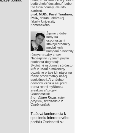
báze portálu
budú pre niekoho vzory, ktoré
budú chcieť dosiahnuť. Lebo
títo ľudia pomaly, ale isto
zaniknú.
prof. MUDr. Pavel Traubner,
PhD.
, dekan Lekárskej
fakulty Univerzity
Komenského
Žijeme v dobe,
kedy sa
osobnosťami
stávajú produkty
mediálnych
kampaní a hviezdy
rôznych reality show.
Naozajstný význam pojmu
osobnosť degraduje.
Skutočné osobnosti sú často
krát v úzadí a málokedy
poznáme práve ich názor na
rôzne problematiky našej
spoločnosti. Aj z týchto
dôvodov vznikla asi pred
troma rokmi myšlienka
zrealizovať projekt
Osobnosti.sk.
Ing. Viliam Koza
, autor
projektu, predseda o.z.
Osobnosti.sk
Tlačová konferencia k
spusteniu internetového
portálu Osobnosti.sk
.