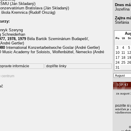
ŠMU (Ján Skladaný)
Dnes má
onzervatórium Bratislava (Ján Skladaný)
Jozefína
škola Kremnica (Rudolf Ország)
Zajtra m
kurzy:
Štefánia
nryk Szeryng
Aug
 Schneiderhan
977, 1978, 1979
Béla Bartók Szeminárium Budapešť,
Po
Ut
St
André Gertler)
980
International Konzertarbeitwoche Goslar (André Gertler)
3
4
5
usic Academy for Soloists, Wolfenbüttel, Nemecko (André
10
11
1
17
18
1
24
25
2
opravte informácie
doplňte linky
31
é centrum
ač
za august 
pozrite s
rebríček je 
návštevnost
os