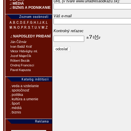
URL (v tvare www.urladresaodkazu.sk):
.: MÉDIÁ
.: BIZNIS A PODNIKANIE
Váš e-mail
Kontrolný reťazec
.: NAPOSLEDY PRIDANÍ
Ján Čižmár
Ivan Baláž Kráľ
Viktor Hidvéghy ml.
Jozef Majerčík
Róbert Bezák
Ondrej Francisci
Pavel Kapusta
. veda a vzdelanie
. spoločnosť
. politika
. kultúra a umenie
. šport
. médiá
. biznis