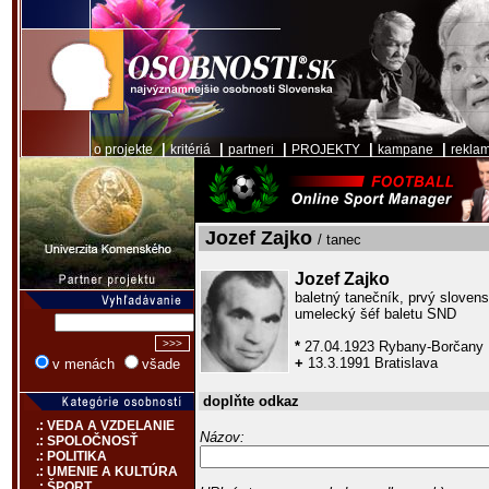
|
|
|
|
|
o projekte
kritériá
partneri
PROJEKTY
kampane
rekla
Jozef Zajko
/ tanec
Jozef Zajko
baletný tanečník, prvý sloven
umelecký šéf baletu SND
*
27.04.1923 Rybany-Borčany
+
13.3.1991 Bratislava
v menách
všade
doplňte odkaz
.: VEDA A VZDELANIE
Názov:
.: SPOLOČNOSŤ
.: POLITIKA
.: UMENIE A KULTÚRA
.: ŠPORT