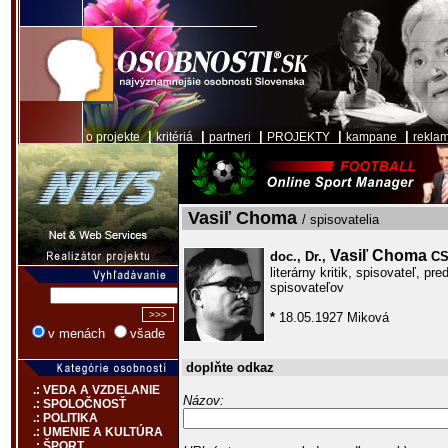
|
|
|
|
|
o projekte
kritériá
partneri
PROJEKTY
kampane
rekla
Vasiľ Choma
/ spisovatelia
Vasiľ Choma
doc., Dr.,
CS
literárny kritik, spisovateľ, p
spisovateľov
*
18.05.1927 Miková
v menách
všade
doplňte odkaz
.: VEDA A VZDELANIE
Názov:
.: SPOLOČNOSŤ
.: POLITIKA
.: UMENIE A KULTÚRA
.: ŠPORT