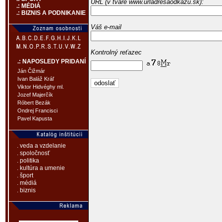
URL (v tvare www.urladresaodkazu.sk):
.: MÉDIÁ
.: BIZNIS A PODNIKANIE
Váš e-mail
Kontrolný reťazec
.: NAPOSLEDY PRIDANÍ
Ján Čižmár
Ivan Baláž Kráľ
Viktor Hidvéghy ml.
Jozef Majerčík
Róbert Bezák
Ondrej Francisci
Pavel Kapusta
. veda a vzdelanie
. spoločnosť
. politika
. kultúra a umenie
. šport
. médiá
. biznis