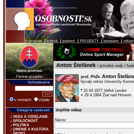
|
|
|
|
|
o projekte
kritériá
partneri
PROJEKTY
kampane
rekla
Anton Štefánek
/ prírodné vedy / fun
Anton Štefán
prof. PhDr.
bývalý rektor Univerzity Kome
*
15.04.1877 Veľké Leváre
+
29.4.1964 Žiar nad Hronom
v menách
všade
doplňte odkaz
.: VEDA A VZDELANIE
Názov:
.: SPOLOČNOSŤ
.: POLITIKA
.: UMENIE A KULTÚRA
.: ŠPORT