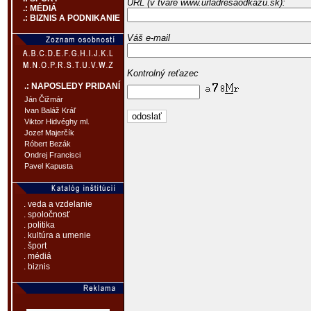
URL (v tvare www.urladresaodkazu.sk):
.: MÉDIÁ
.: BIZNIS A PODNIKANIE
Váš e-mail
Kontrolný reťazec
.: NAPOSLEDY PRIDANÍ
Ján Čižmár
Ivan Baláž Kráľ
Viktor Hidvéghy ml.
Jozef Majerčík
Róbert Bezák
Ondrej Francisci
Pavel Kapusta
. veda a vzdelanie
. spoločnosť
. politika
. kultúra a umenie
. šport
. médiá
. biznis