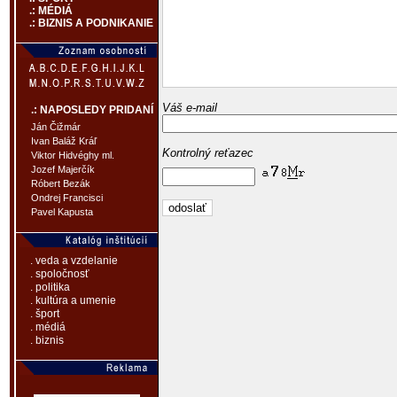
.: MÉDIÁ
.: BIZNIS A PODNIKANIE
Váš e-mail
.: NAPOSLEDY PRIDANÍ
Ján Čižmár
Ivan Baláž Kráľ
Kontrolný reťazec
Viktor Hidvéghy ml.
Jozef Majerčík
Róbert Bezák
Ondrej Francisci
Pavel Kapusta
. veda a vzdelanie
. spoločnosť
. politika
. kultúra a umenie
. šport
. médiá
. biznis