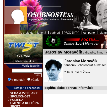
|
|
|
|
|
o projekte
kritériá
partneri
PROJEKTY
kampane
rekla
Jaroslav Moravčík
/ divadlo, film, T
Jaroslav Moravčík
tanečník, choreograf a režisér
*
16.05.1961 Žilina
v menách
všade
doplňte alebo opravte informácie
.: VEDA A VZDELANIE
.: SPOLOČNOSŤ
.: POLITIKA
.: UMENIE A KULTÚRA
.: ŠPORT