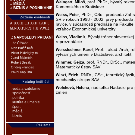
, prof. PhDr., bývalý rektor
Weingart,
Miloš
.: MÉDIÁ
Komenského v Bratislave
.: BIZNIS A PODNIKANIE
, PhDr., CSc., predseda Zah
Weiss,
Peter
SR v rokoch 1998 - 2002, prvý predseda 
ľavice, v súčasnosti prednáša na Fakult
vzťahov Ekonomickej univerzity
, Bývalý tréner slovenskej 
Weiss,
Vladimír
.: NAPOSLEDY PRIDANÍ
reprezentácie
Ján Čižmár
Ivan Baláž Kráľ
, Prof. , akad. Arch, r
Weisslechner,
Karol
Viktor Hidvéghy ml.
výtvarných umení v Bratislave, architekt
Jozef Majerčík
, prof. RNDr., DrSc., matema
Wimmer,
Gejza
Róbert Bezák
Matematický ústav SAV
Ondrej Francisci
Pavel Kapusta
, RNDr., CSc., teoretický fyzi
Wiszt,
Erich
mechaniky strojov SAV
, riaditeľka Nadácie pre
Woleková,
Helena
. veda a vzdelanie
zmien
. spoločnosť
. politika
. kultúra a umenie
. šport
. médiá
. biznis