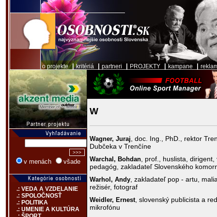
|
|
|
|
|
o projekte
kritériá
partneri
PROJEKTY
kampane
rekla
W
, doc. Ing., PhD., rektor Tre
Wagner,
Juraj
Dubčeka v Trenčíne
, prof., huslista, dirigen
Warchal,
Bohdan
v menách
všade
pedagóg, zakladateľ Slovenského komor
, zakladateľ pop - artu, malia
Warhol,
Andy
režisér, fotograf
.: VEDA A VZDELANIE
.: SPOLOČNOSŤ
, slovenský publicista a re
Weidler,
Ernest
.: POLITIKA
mikrofónu
.: UMENIE A KULTÚRA
.: ŠPORT