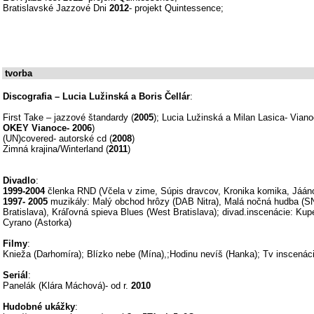
Bratislavské Jazzové Dni
2012
- projekt Quintessence;
tvorba
Discografia – Lucia Lužinská a Boris Čellár
:
First Take – jazzové štandardy (
2005
); Lucia Lužinská a Milan Lasica- Viano
OKEY Vianoce- 2006
)
(UN)covered- autorské cd (
2008
)
Zimná krajina/Winterland (
2011
)
Divadlo
:
1999-2004
členka RND (Včela v zime, Súpis dravcov, Kronika komika, Jáánoš
1997- 2005
muzikály: Malý obchod hrôzy (DAB Nitra), Malá nočná hudba (S
Bratislava), Kráľovná spieva Blues (West Bratislava); divad.inscenácie: Kup
Cyrano (Astorka)
Filmy
:
Knieža (Darhomíra); Blízko nebe (Mína),;Hodinu nevíš (Hanka); Tv inscenác
Seriál
:
Panelák (Klára Máchová)- od r.
2010
Hudobné ukážky
: