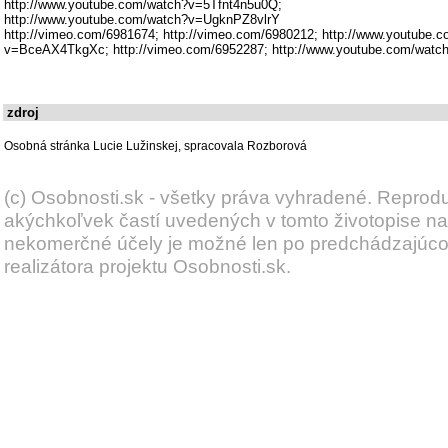
http://www.youtube.com/watch?v=5Tfnt4n5u0Q;
http://www.youtube.com/watch?v=UgknPZ8vlrY
http://vimeo.com/6981674; http://vimeo.com/6980212; http://www.youtube.
v=BceAX4TkgXc; http://vimeo.com/6952287; http://www.youtube.com/wat
zdroj
Osobná stránka Lucie Lužinskej, spracovala Rozborová
(c) Osobnosti.sk - všetky práva vyhradené. Reprod
akýchkoľvek častí uvedených v tomto životopise na
nekomerčné účely je možné len po predchádzajúc
realizátora projektu Osobnosti.sk.