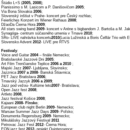
Štúdio L+S (
2005, 2008
);
Pianissimo s M. Lasicom a P. Danišovičom
2005
;
Via Bona Slovakia
2006
;
Slovenský inštiut v Prahe- koncert pre Český rozhlas;
Feierliches Konzert im Wiener Rathaus
2008
;
DžaoDa Čierna Hora
2009
;
All stars swing band
2009
- koncert v Aréne s bigbandom J. Bartoša a M. Ja
Synagóga- centrum súčasného umenia v Trnave
2010
;
SRo- LIVE nahrávka koncertu
2010
(Lucia Lužinská a Boris Čelllár Trio with 
Slovensko Advent
2012
- LIVE pre RTVS
Festivaly
:
Voice and Guitar
2004
– finále Nemecko;
Bratislavské Jazzové Dni
2005
;
Art Film Trenčianske Teplice
2006 a 2010
;
Majski Jazz
2007
- Ljubljana, Slovinsko;
Jazznica
2007 a 2008
- Banská Štiavnica;
PET Jazz Bratislava
2006
;
Trnavský Jazzyk
2006 a 2009
;
Jazz pod vežou- Kultúrne leto
2007
- Bratislava;
Open Jazz fest
2008
;
Artleto
2008
,
Jazz festival Košice
2008
;
Kajaani
2008- Fínsko
;
European club night Berlin
2009
- Nemecko;
Warsaw Summer Jazz Days
2009
- Poľsko;
Donumenta Regensburg
2009
- Nemecko;
Mikulášsky Jazzový Festival
2011
Petrovac Jazz Fest
2012
- Čierna Hora;
EON jazz fest
2012
- projekt Quintessence;