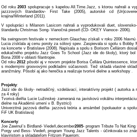
Od roku
2003
spolupracuje s kapelou All.Time.Jazz, s ktorou nahrali a vy
jazzzových štandardov- First Take (2005), autorské cd (Un)cove
krajina/Winterland (2011).
V spolupráci s Milanom Lasicom nahrali a vyprodukovali duet, slovensko
štandardu Christmas Song- Vianočná pieseň (CD- OKEY Vianoce- 2006).
Na swingovom festivale v nemeckom Glauchau získali v roku 2006 hlavnú 
Lucia získlala aj cenu poroty za sólový spev. Zaspievala si spolu s Bobby
na koncerte v Bratislave (2008). Napísala a spolu s Borisom Čellárom dosiaľ 
edukačného projektu Jazz Goes To School (Jazz ide do školy), ktorý bo
Bona 2008 v oblasti filantropie.
Od roku
2012
pôsobí aj v novom projekte Borisa Čellára Quintessence, ktor
s modernými groovovými podkladmi súčasnosti. Tiež skladá vlastné skladby
aranžmány. Pôsobí aj ako herečka a realizuje tvorivé dielne a workshopy .
Projekty
:
Jazz ide do školy- netradičný, vzdelávací, interaktívny projekt ( autorka a 
za 4 roky)
Tvorivá dielňa Lucie Lužinskej- zameraná na javiskovú vokálnu interpretáciu 
dielne na Akadémii umení v B. Bystrici)
Univerzitná jazzová dielňa- jazzová teória a ansámbel (spoluautor a spolu
FiF UK Bratislava)
Koncerty
:
Joe Zawinul`s Birdland- Viedeň,december
2005
- program Tribute To Nat King 
Porgy und Bess- Viedeň, program Young Jazz Talents - účinkovala so z
klaviristom a skladateľom Fritzom Pauerom;