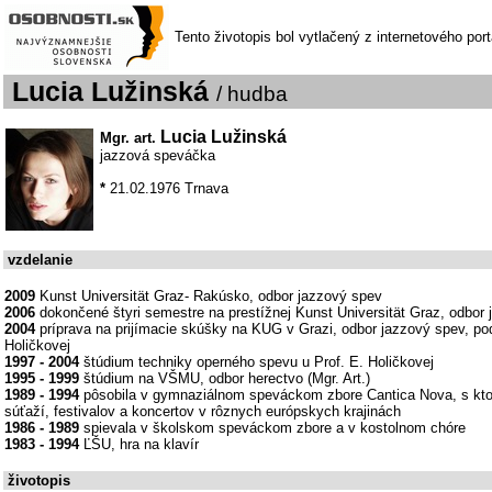
Tento životopis bol vytlačený z internetového por
Lucia Lužinská
/ hudba
Lucia Lužinská
Mgr. art.
jazzová speváčka
*
21.02.1976 Trnava
vzdelanie
2009
Kunst Universität Graz- Rakúsko, odbor jazzový spev
2006
dokončené štyri semestre na prestížnej Kunst Universität Graz, odbor
2004
príprava na prijímacie skúšky na KUG v Grazi, odbor jazzový spev, po
Holičkovej
1997 - 2004
štúdium techniky operného spevu u Prof. E. Holičkovej
1995 - 1999
štúdium na VŠMU, odbor herectvo (Mgr. Art.)
1989 - 1994
pôsobila v gymnaziálnom speváckom zbore Cantica Nova, s kto
súťaží, festivalov a koncertov v rôznych európskych krajinách
1986 - 1989
spievala v školskom speváckom zbore a v kostolnom chóre
1983 - 1994
ĽŠU, hra na klavír
životopis