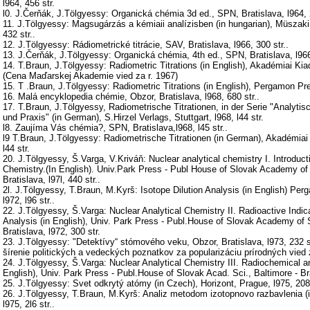
l964, 456 str.
l0. J.Čerňák, J.Tölgyessy: Organická chémia 3d ed., SPN, Bratislava, l964, 2
11. J.Tölgyessy: Magsugárzás a kémiaii analízisben (in hungarian), Müszaki
432 str..
12. J.Tölgyessy: Rádiometrické titrácie, SAV, Bratislava, l966, 300 str..
13. J.Čerňák, J.Tölgyessy: Organická chémia, 4th ed., SPN, Bratislava, l966,
14. T.Braun, J.Tölgyessy: Radiometric Titrations (in English), Akadémiai Kia
(Cena Maďarskej Akademie vied za r. 1967)
15. T .Braun, J.Tölgyessy: Radiometric Titrations (in English), Pergamon Pres
16. Malá encyklopedia chémie, Obzor, Bratislava, l968, 680 str..
17. T.Braun, J.Tölgyessy, Radiometrische Titrationen, in der Serie "Analyti
und Praxis" (in German), S.Hirzel Verlags, Stuttgart, l968, l44 str.
l8. Zaujíma Vás chémia?, SPN, Bratislava,l968, l45 str..
l9 T.Braun, J.Tölgyessy: Radiometrische Titrationen (in German), Akadémiai
l44 str.
20. J.Tölgyessy, Š.Varga, V.Kriváň: Nuclear analytical chemistry I. Introduct
Chemistry.(In English). Univ.Park Press - Publ House of Slovak Academy of 
Bratislava, l97l, 440 str..
2l. J.Tölgyessy, T.Braun, M.Kyrš: Isotope Dilution Analysis (in English) Pe
l972, l96 str..
22. J.Tölgyessy, Š.Varga: Nuclear Analytical Chemistry II. Radioactive Indic
Analysis (in English), Univ. Park Press - Publ.House of Slovak Academy of S
Bratislava, l972, 300 str.
23. J.Tölgyessy: "Detektívy“ stómového veku, Obzor, Bratislava, l973, 232 s
šírenie politických a vedeckých poznatkov za popularizáciu prírodných vied 
24. J.Tölgyessy, Š.Varga: Nuclear Analytical Chemistry III. Radiochemical an
English), Univ. Park Press - Publ.House of Slovak Acad. Sci., Baltimore - Bra
25. J.Tölgyessy: Svet odkrytý atómy (in Czech), Horizont, Prague, l975, 208 
26. J.Tölgyessy, T.Braun, M.Kyrš: Analiz metodom izotopnovo razbavlenia (
l975, 2l6 str..