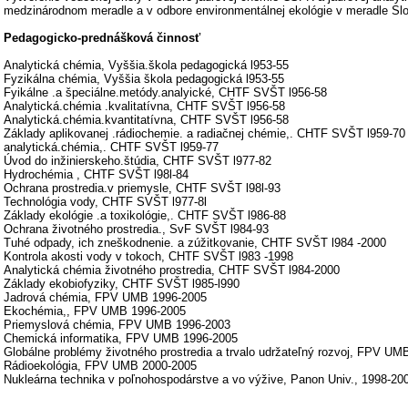
medzinárodnom meradle a v odbore environmentálnej ekológie v meradle Slo
Pedagogicko-prednášková činnosť
Analytická chémia, Vyššia.škola pedagogická l953-55
Fyzikálna chémia, Vyššia škola pedagogická l953-55
Fyikálne .a špeciálne.metódy.analyické, CHTF SVŠT l956-58
Analytická.chémia .kvalitatívna, CHTF SVŠT l956-58
Analytická.chémia.kvantitatívna, CHTF SVŠT l956-58
Základy aplikovanej .rádiochemie. a radiačnej chémie,. CHTF SVŠT l959-70
analytická.chémia,. CHTF SVŠT l959-77
Úvod do inžinierskeho.štúdia, CHTF SVŠT l977-82
Hydrochémia , CHTF SVŠT l98l-84
Ochrana prostredia.v priemysle, CHTF SVŠT l98l-93
Technológia vody, CHTF SVŠT l977-8l
Základy ekológie .a toxikológie,. CHTF SVŠT l986-88
Ochrana životného prostredia., SvF SVŠT l984-93
Tuhé odpady, ich zneškodnenie. a zúžitkovanie, CHTF SVŠT l984 -2000
Kontrola akosti vody v tokoch, CHTF SVŠT l983 -1998
Analytická chémia životného prostredia, CHTF SVŠT l984-2000
Základy ekobiofyziky, CHTF SVŠT l985-l990
Jadrová chémia, FPV UMB 1996-2005
Ekochémia,, FPV UMB 1996-2005
Priemyslová chémia, FPV UMB 1996-2003
Chemická informatika, FPV UMB 1996-2005
Globálne problémy životného prostredia a trvalo udržateľný rozvoj, FPV U
Rádioekológia, FPV UMB 2000-2005
Nukleárna technika v poľnohospodárstve a vo výžive, Panon Univ., 1998-20