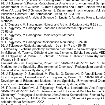
91. J.Tölgyessy, V.Koprda: Radiochemical Analysis of Environmental Symple
Disarmement. In NGC Risks, Current Capabilities and Future Perspectives fo
Vlivu V.A.Eds) NATO Science Series, 1. Disarmament Technologies, Vol. 25
Publisher, Dodrecht, The Netherôands (1999), pp. 523-529
92. Encyclopedia of Analytical Science (in English), Academic Press, Lond
Methods
a. J.Tölgyessy, M. Harangozó: Natural and Artificial Radioactivity 8-15 str..
b. J.Tölgyessy, M.Harangozó: Food and Environmental Applications
79-86 str..
c. J.Tölgyessy, M.Harangozó: Radio-reagent Methods
58-65 str.
d. J.Tölgyessy, M.Harangozó:Radionuclide Monitoring 16-24 str.
93. J.Tölgyessy:Rádioaktívne odpady – čo s nimi? str. 435445
J.Tölgyessy: Globálne problémy životného prostredia – najzávažnejšie probl
In M.Balog, M. Tatarko: Odhalené tajomstvá chemie, Edícia Svet vedy, VED
94.J.Tölgyessy, M. Piatrik, R. Schmidt, P. Szakál, B. Kontic: Chemistry and
Wastes ( in English)
Leonardo da Vinci Programme, Project No.: SK/99/1/084125/PI/I.1a/FPI, De
Modules for the Speciality „Environmental Chemistry“, Pedagogická spoloč
Komenského, Banská Bystrica, 2001.
95. J.Tölgyessy, D. Samešová. M. Piatrik., O. Daxnerová, D. Vaculčiková
tuhých odpadov., Leonardo da Vinci Programme, Project No.: SK/99/1/08412
Development of Educational Modules for the Speciality „Environmental Chem
spoločnosť Jána Amosa Komenského, Banská Bystrica, 2002.
96. F.Ďurec, J. Kmeťová, J. Tolgyessy: Ekofyzika, Leonardo da Vinci Progr
SK/99/1/084125/PI/I.1a/FPI, Development of Educational Modules for the Sp
Chemistry“, Pedagogická spoločnosť Jána Amosa Komenského, Banská Byst
97. Gy.Tölgyessy , L. Miklós: Környezetünk és mi., Slovenské pedagogické
nakladateľstvo,Bratislava, 2002..