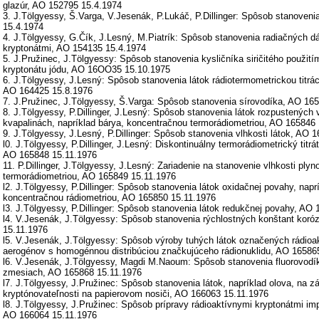
glazúr, AO 152795 15.4.1974
3. J.Tölgyessy, Š.Varga, V.Jesenák, P.Lukáč, P.Dillinger: Spôsob stanoven
15.4.1974
4. J.Tölgyessy, G.Čík, J.Lesný, M.Piatrík: Spôsob stanovenia radiačných d
kryptonátmi, AO 154135 15.4.1974
5. J.Pružinec, J.Tölgyessy: Spôsob stanovenia kysličníka siričitého použití
kryptonátu jódu, AO 16OO35 15.10.1975
6. J.Tölgyessy, J.Lesný: Spôsob stanovenia látok rádiotermometrickou titrác
AO 164425 15.8.1976
7. J.Pružinec, J.Tölgyessy, Š.Varga: Spôsob stanovenia sírovodíka, AO 16
8. J.Tölgyessy, P.Dillinger, J.Lesný: Spôsob stanovenia látok rozpustených 
kvapalinách, napríklad bárya, koncentračnou termorádiometriou, AO 165846
9. J.Tölgyessy, J.Lesný, P.Dillinger: Spôsob stanovenia vlhkosti látok, AO 
l0. J.Tölgyessy, P.Dillinger, J.Lesný: Diskontinuálny termorádiometrický titrát
AO 165848 15.11.1976
11. P.Dillinger, J.Tölgyessy, J.Lesný: Zariadenie na stanovenie vlhkosti ply
termorádiometriou, AO 165849 15.11.1976
l2. J.Tölgyessy, P.Dillinger: Spôsob stanovenia látok oxidačnej povahy, naprí
koncentračnou rádiometriou, AO 165850 15.11.1976
l3. J.Tölgyessy, P.Dillinger: Spôsob stanovenia látok redukčnej povahy, AO 
l4. V.Jesenák, J.Tölgyessy: Spôsob stanovenia rýchlostných konštant koró
15.11.1976
l5. V.Jesenák, J.Tölgyessy: Spôsob výroby tuhých látok označených rádioa
aerogénov s homogénnou distribúciou značkujúceho rádionuklidu, AO 16586
l6. V.Jesenák, J.Tölgyessy, Magdi M.Naoum: Spôsob stanovenia fluorovodí
zmesiach, AO 165868 15.11.1976
l7. J.Tölgyessy, J.Pružinec: Spôsob stanovenia látok, napríklad olova, na z
kryptónovateľnosti na papierovom nosiči, AO 166063 15.11.1976
l8. J.Tölgyessy, J.Pružinec: Spôsob prípravy rádioaktívnymi kryptonátmi i
AO 166064 15.11.1976