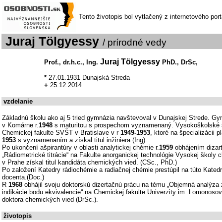
Tento životopis bol vytlačený z internetového por
Juraj Tölgyessy
/ prírodné vedy
Juraj Tölgyessy
Prof., dr.h.c., Ing.
PhD., DrSc,
*
27.01.1931 Dunajská Streda
+
25.12.2014
vzdelanie
Základnú školu ako aj 5 tried gymnázia navštevoval v Dunajskej Strede. Gy
v Komárne r.
1948
s maturitou s prospechom vyznamenaný. Vysokoškolské š
Chemickej fakulte SVŠT v Bratislave v r
1949-1953
, ktoré na špecializácii pl
1953
s vyznamenaním a získal titul inžiniera (Ing).
Po ukončení ašpirantúry v oblasti analytickej chémie r.
1959
obhájením dizar
„Rádiometrické titrácie“ na Fakulte anorganickej technológie Vysokej školy 
v Prahe získal titul kandidáta chemických vied. (CSc., PhD.)
Po založení Katedry rádiochémie a radiačnej chémie prestúpil na túto Katedr
docenta.(Doc.)
R
1968
obhájil svoju doktorskú dizertačnú prácu na tému „Objemná analýza z
indikácie bodu ekvivalencie“ na Chemickej fakulte Univerzity im. Lomonosov
doktora chemických vied (DrSc.).
životopis