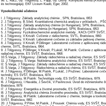
98. L. Rácz, Gy. Tölgyessy, L. Papp, Gy. Lesný: Környezeti kémia (A környez
és technoogiája). EKF Líceum Kiadó, Eger, 2002.
Vysokoškolské učebnice
l. J.Tölgyessy: Základy analytickej chémie , SPN, Bratislava, l953
2. J.Tölgyessy, B.Síleš: Kvantitativná chemická analýza v príkladoch, , PŠC
3. J.Tölgyessy: Základy analytickej chémie (in Hungarian), SPN, Bratislava, 
4. J.Tölgyessy: Fyzikálna chémia (in Hungarian), SPN, Bratislava, l953
5. J.Tölgyessy: Fyzikálnochemické analytické metódy , KACh CHTF SVŠT, B
6. J.Tölgyessy, V.Kriváň: Cvičenie z rádiochemie, SVTL, Bratislava, l960.
7. J.Tölgyessy, V.Kriváň: Laboratorné cvičenie zo základov jadrovej chemie, 
8. J.Tölgyessy, V.Kriváň, P.Dillinger: Laboratorné cvičenie z aplikovanej rád
chemie, SVTL, Bratislava, l964.
9. J.Tölgyessy, P.Dillinger, V.Kriváň, P.Lukáč, M.Piatrik: Cvičenie z aplikov
radiačnej chemie, ES SVŠT, Bratislava, l968.
10.Š.Varga, J.Tölgyessy: Základy rádiochémia a radiačnej chemie, ES SVŠT,
11. J.Tölgyessy, Š.Varga: Nukleárna analytická chémia, ES SVŠT, Bratislava
l2. Š.Varga, J.Tölgyessy: Základy rádiochémie a radiačnej chemie, ES SVŠT,
l3. Š.Varga, J.Tölgyessy: Rádiochémia a radiačná chémia, ES SVŠT, Bratisl
l4. J.Tölgyessy, P.Dillinger, M.Piatrik, P.Lukáč, J.Pružinec: Laboratorné cvič
techniky, ES SVŠT, Bratislava, l974.
l5. J.Tölgyessy, M.Piatrik: Technológia vody, ES SVŠT, Bratislava, l979.
l6. J.Tölgyessy, I.Havalda, J.Ševčík, V.Pavlincová: Úvod do inžinierskeho 
Bratislava, l979.
l7. J.Tölgyessy: Energetika a životné prostredie, ES SVŠT, Bratislava, l979.
l8. J.Tölgyessy: Analytická chémia životného prostredia, ES SVŠT, Bratislav
l9. J.Tölgyessy, M.Piatrik: Laboratorne cvičenie z chemie, biologie a toxiko
SVŠT, Bratislava, l982.
20. J.Tölgyessy, P.Pitter, M.Piatrik, J.Prousek: Chémia vody, ES SVŠT, Brat