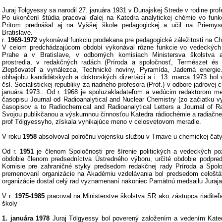
Juraj Tolgyessy sa narodil 27. januára 1931 v Dunajskej Strede v rodine pro
Po ukončení štúdia pracoval ďalej na Katedra analytickej chémie vo funkc
Pritom prednášal aj na Vyššej škole pedagogickej a učil na Priemys
Bratislave.
r.
1969-1972
vykonával funkciu prodekana pre pedagogické záležitosti na C
V celom predchádzajúcom období vykonával rôzne funkcie vo vedeckých
Prahe a v Bratislave, v odborných komisiach Ministersva školstva a
prostredia, v redakčných radách (Príroda a spoločnosť, Természet és
Zlepšovateľ a vynálezca, Technické noviny, Pyramída, Jaderná energie.
obhajobu kandidátskych a doktorských dizertácii a i. 13. marca 1973 bo
čsl. Socialistickej republiky za riadneho profesora (Prof.) v odbore jadrovej
januára 1973.. Od r. 1968 je spoluzakladateľom a vedúcim redaktorom m
časopisu Journal od Radioanalytical and Nuclear Chemistry (zo začiatku 
časopisov a to Radiochemical and Radioanalytical Letters a Journal of Ra
Svojou publikčanou a výskumnou činnosťou Katedra rádiochémie a radiačne
prof Tölgyessyho, získala vynikajúce meno v celosvetovom meradle.
V roku
1958
absolvoval polročnu vojensku službu v Trnave u chemickej čat
Od r.
1951
je členom Spoločnosti pre šírenie politických a vedeckých po
obdobie členom predsedníctva Ústredného výboru, určité obdobie podpre
Komisie pre zahraničné styky predsedom redakčnej rady Príroda a Spol
premenovaní organizácie na Akadémiu vzdelávania bol predsedom celoštát
organizácie dostal celý rad vyznamenaní nakoniec Pamätnú medsailu Juraj
V r.
1975-1985
pracoval na Ministerstve školstva SR ako zástupca riaditeľ
školy
1. januára 1978
Juraj Tölgyessy bol poverený založením a vedením Kated