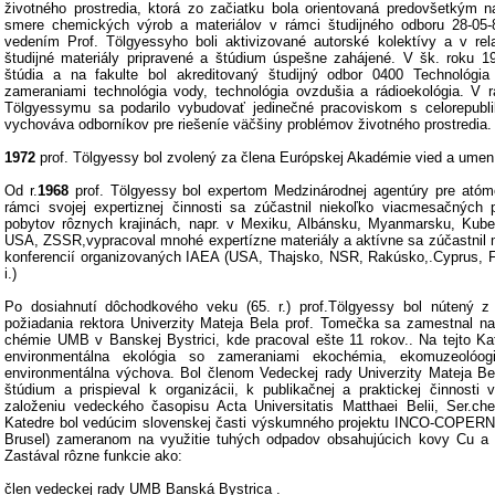
životného prostredia, ktorá zo začiatku bola orientovaná predovšetkým n
smere chemických výrob a materiálov v rámci študijného odboru 28-05-
vedením Prof. Tölgyessyho boli aktivizované autorské kolektívy a v rel
študijné materiály pripravené a štúdium úspešne zahájené. V šk. roku 1
štúdia a na fakulte bol akreditovaný študijný odbor 0400 Technológia 
zameraniami technológia vody, technológia ovzdušia a rádioekológia. V r
Tölgyessymu sa podarilo vybudovať jedinečné pracoviskom s celorepubl
vychováva odborníkov pre riešeníe väčšiny problémov životného prostredia.
1972
prof. Tölgyessy bol zvolený za člena Európskej Akadémie vied a umen
Od r.
1968
prof. Tölgyessy bol expertom Medzinárodnej agentúry pre atóm
rámci svojej expertiznej činnosti sa zúčastnil niekoľko viacmesačných
pobytov rôznych krajinách, napr. v Mexiku, Albánsku, Myanmarsku, Kube
USA, ZSSR,vypracoval mnohé expertízne materiály a aktívne sa zúčastni
konferencií organizovaných IAEA (USA, Thajsko, NSR, Rakúsko,.Cyprus,
i.)
Po dosiahnutí dôchodkového veku (65. r.) prof.Tölgyessy bol nútený z 
požiadania rektora Univerzity Mateja Bela prof. Tomečka sa zamestnal n
chémie UMB v Banskej Bystrici, kde pracoval ešte 11 rokov.. Na tejto Kat
environmentálna ekológia so zameraniami ekochémia, ekomuzeolóogi
environmentálna výchova. Bol členom Vedeckej rady Univerzity Mateja Bel,
štúdium a prispieval k organizácii, k publikačnej a praktickej činnost
založeniu vedeckého časopisu Acta Universitatis Matthaei Belii, Ser.c
Katedre bol vedúcim slovenskej časti výskumného projektu INCO-COPERN
Brusel) zameranom na využitie tuhých odpadov obsahujúcich kovy Cu a 
Zastával rôzne funkcie ako:
člen vedeckej rady UMB Banská Bystrica .