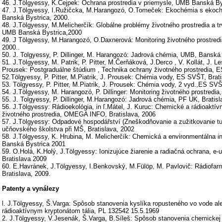
46. J.Tölgyessy, K.Cejpek: Ochrana prostredia v priemysle, UMB Banská By
47. J.Tölgyessy, I.Ružičcka, M.Harangozó, O.Tomeček: Ekochémia s eko
Banská Bystrica, 2000.
48. J.Tölgyessy, M.Melicherčík: Globálne problémy životného prostredia a tr
UMB Banská Bystrica,2000
49. J Tölgyessy, M.Harangozó, O.Daxnerová: Monitoring životného prostred
2000..
50. J. Tolgyessy, P. Dillinger, M. Harangozó: Jadrová chémia, UMB, Banská
51. J.Tölgyessy, M. Patrik, P. Pitter, M.Čerňáková, J.Derco , V. Kollát, J. 
Prousek: Postgraduálne štúdium , Technika ochrany životného prostredia, E
52.Tölgyessy, P. Pitter, M.Piatrik, J. Prousek: Chémia vody, ES SVŠT, Brati
53. Tölgyessy, P. Pitter, M.Piatrik, J. Prousek: Chémia vody, 2 vyd.,ES SVŠ
54. J.Tölgyessy, M. Harangozó, P. Dillinger: Monitoring životného prostredia
55. J. Tolgyessy, P. Dillinger, M.Harangozó: Jadrová chémia, PF UK, Bratisl
56. J.Tölgyessy: Rádioekológia, in ľ.Mátel, J. Kuruc: Chemické a rádioaktí
životného prostredia, OMEGA INFO, Bratislava, 2006
57. J.Tölgyessy: Odpadové hospodářství (Zneškodňovanie a zužitkovanie t
učňovského školstva při MŠ, Bratislava, 2002
58. J.Tölgyessy, K. Hrubina, M. Melicherčík: Chemická a environmentálna 
Banská Bystrica 2001
59. O.Holá, K.Holý, J.Tölgyessy: Ionizujúce žiarenie a radiačná ochrana, e-
Bratislava 2009
60. E.Havránek, J.Tölgyessy, I.Benkovský, M.Fülöp, M. Pavlovič: Rádiofar
Bratislava, 2009.
Patenty a vynálezy
l. J.Tölgyessy, Š.Varga: Spôsob stanovenia kyslíka ropusteného vo vode al
rádioaktívnym kryptonátom tália, PL 132542 15.5.1969
2. J.Tölgyessy, V.Jesenák, Š.Varga, B.Síleš: Spôsob stanovenia chemickej 