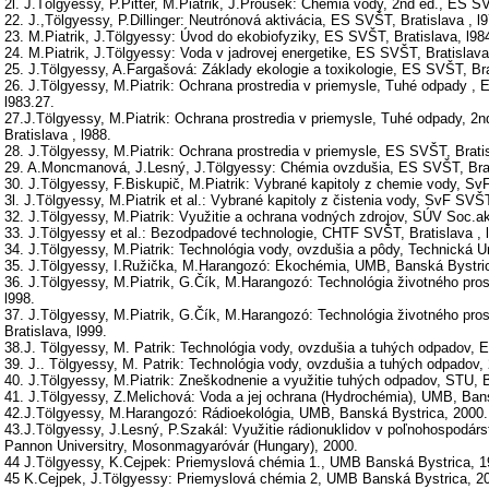
2l. J.Tölgyessy, P.Pitter, M.Piatrik, J.Prousek: Chémia vody, 2nd ed., ES SV
22. J.,Tölgyessy, P.Dillinger: Neutrónová aktivácia, ES SVŠT, Bratislava , l9
23. M.Piatrik, J.Tölgyessy: Úvod do ekobiofyziky, ES SVŠT, Bratislava, l98
24. M.Piatrik, J.Tölgyessy: Voda v jadrovej energetike, ES SVŠT, Bratislava
25. J.Tölgyessy, A.Fargašová: Základy ekologie a toxikologie, ES SVŠT, Bra
26. J.Tölgyessy, M.Piatrik: Ochrana prostredia v priemysle, Tuhé odpady , 
l983.27.
27.J.Tölgyessy, M.Piatrik: Ochrana prostredia v priemysle, Tuhé odpady, 2
Bratislava , l988.
28. J.Tölgyessy, M.Piatrik: Ochrana prostredia v priemysle, ES SVŠT, Bratis
29. A.Moncmanová, J.Lesný, J.Tölgyessy: Chémia ovzdušia, ES SVŠT, Brati
30. J.Tölgyessy, F.Biskupič, M.Piatrik: Vybrané kapitoly z chemie vody, SvF
3l. J.Tölgyessy, M.Piatrik et al.: Vybrané kapitoly z čistenia vody, SvF SVŠT
32. J.Tölgyessy, M.Piatrik: Využitie a ochrana vodných zdrojov, SÚV Soc.
33. J.Tölgyessy et al.: Bezodpadové technologie, CHTF SVŠT, Bratislava , 
34. J.Tölgyessy, M.Piatrik: Technológia vody, ovzdušia a pôdy, Technická Un
35. J.Tölgyessy, I.Ružička, M.Harangozó: Ekochémia, UMB, Banská Bystric
36. J.Tölgyessy, M.Piatrik, G.Čík, M.Harangozó: Technológia životného pros
l998.
37. J.Tölgyessy, M.Piatrik, G.Čík, M.Harangozó: Technológia životného pros
Bratislava, l999.
38.J. Tölgyessy, M. Patrik: Technológia vody, ovzdušia a tuhých odpadov,
39. J.. Tölgyessy, M. Patrik: Technológia vody, ovzdušia a tuhých odpadov
40. J.Tölgyessy, M.Piatrik: Zneškodnenie a využitie tuhých odpadov, STU, B
41. J.Tölgyessy, Z.Melichová: Voda a jej ochrana (Hydrochémia), UMB, Ban
42.J.Tölgyessy, M.Harangozó: Rádioekológia, UMB, Banská Bystrica, 2000.
43.J.Tölgyessy, J.Lesný, P.Szakál: Využitie rádionuklidov v poľnohospodárst
Pannon Universitry, Mosonmagyaróvár (Hungary), 2000.
44 J.Tölgyessy, K.Cejpek: Priemyslová chémia 1., UMB Banská Bystrica, 1
45 K.Cejpek, J.Tölgyessy: Priemyslová chémia 2, UMB Banská Bystrica, 2