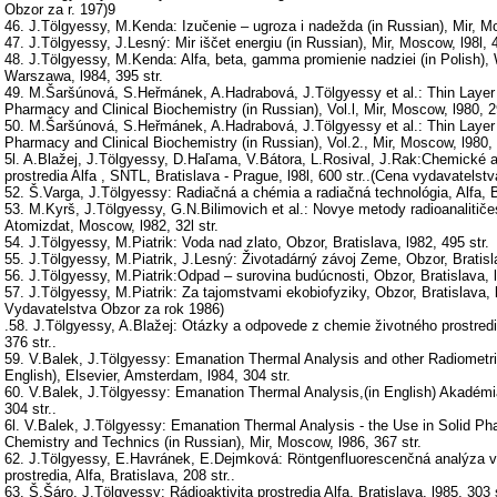
Obzor za r. 197)9
46. J.Tölgyessy, M.Kenda: Izučenie – ugroza i nadežda (in Russian), Mir, Mos
47. J.Tölgyessy, J.Lesný: Mir iščet energiu (in Russian), Mir, Moscow, l98l, 4
48. J.Tölgyessy, M.Kenda: Alfa, beta, gamma promienie nadziei (in Polish
Warszawa, l984, 395 str.
49. M.Šaršúnová, S.Heřmánek, A.Hadrabová, J.Tölgyessy et al.: Thin Layer
Pharmacy and Clinical Biochemistry (in Russian), Vol.l, Mir, Moscow, l980, 29
50. M.Šaršúnová, S.Heřmánek, A.Hadrabová, J.Tölgyessy et al.: Thin Layer
Pharmacy and Clinical Biochemistry (in Russian), Vol.2., Mir, Moscow, l980, 
5l. A.Blažej, J.Tölgyessy, D.Haľama, V.Bátora, L.Rosival, J.Rak:Chemické 
prostredia Alfa , SNTL, Bratislava - Prague, l98l, 600 str..(Cena vydavatelstv
52. Š.Varga, J.Tölgyessy: Radiačná a chémia a radiačná technológia, Alfa, Br
53. M.Kyrš, J.Tölgyessy, G.N.Bilimovich et al.: Novye metody radioanalitičes
Atomizdat, Moscow, l982, 32l str.
54. J.Tölgyessy, M.Piatrik: Voda nad zlato, Obzor, Bratislava, l982, 495 str.
55. J.Tölgyessy, M.Piatrik, J.Lesný: Životadárný závoj Zeme, Obzor, Bratisla
56. J.Tölgyessy, M.Piatrik:Odpad – surovina budúcnosti, Obzor, Bratislava, l9
57. J.Tölgyessy, M.Piatrik: Za tajomstvami ekobiofyziky, Obzor, Bratislava, 
Vydavatelstva Obzor za rok 1986)
.58. J.Tölgyessy, A.Blažej: Otázky a odpovede z chemie životného prostredia
376 str..
59. V.Balek, J.Tölgyessy: Emanation Thermal Analysis and other Radiometr
English), Elsevier, Amsterdam, l984, 304 str.
60. V.Balek, J.Tölgyessy: Emanation Thermal Analysis,(in English) Akadémi
304 str..
6l. V.Balek, J.Tölgyessy: Emanation Thermal Analysis - the Use in Solid Ph
Chemistry and Technics (in Russian), Mir, Moscow, l986, 367 str.
62. J.Tölgyessy, E.Havránek, E.Dejmková: Röntgenfluorescenčná analýza v
prostredia, Alfa, Bratislava, 208 str..
63. Š.Šáro, J.Tölgyessy: Rádioaktivita prostredia Alfa, Bratislava, l985, 303 s