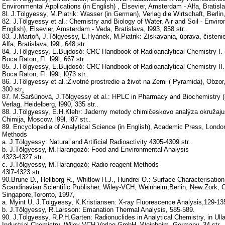
Environmental Applications (in English) , Elsevier, Amsterdam - Alfa, Bratislav
8l. J.Tölgyessy, M.Piatrik: Wasser (in German), Verlag die Wirtschaft, Berlin,
82. J.Tölgyessy et al.: Chemistry and Biology of Water, Air and Soil - Envir
English), Elsevier, Amsterdam - Veda, Bratislava, l993, 858 str..
83. J.Martoň, J.Tölgyessy, Ľ.Hyánek, M.Piatrik: Získavania, úprava, čisteni
Alfa, Bratislava, l99l, 648.str.
84. J.Tölgyessy, E.Bujdosó: CRC Handbook of Radioanalytical Chemistry I. 
Boca Raton, Fl. l99l, 667 str..
85. J.Tölgyessy, E.Bujdosó: CRC Handbook of Radioanalytical Chemistry II.
Boca Raton, Fl. l99l, l073 str..
86. J.Tölgyessy et al.:Životné prostredie a život na Zemi ( Pyramida), Obzor,
300 str.
87. M.Šaršúnová, J.Tölgyessy et al.: HPLC in Pharmacy and Biochemistry (i
Verlag, Heidelberg, l990, 335 str..
88. J.Tölgyessy, E.H.Klehr: Jaderny metody chimičeskovo analýza okružajuš
Chimija, Moscow, l99l, l87 str..
89. Encyclopedia of Analytical Science (in English), Academic Press, Londo
Methods
a. J.Tölgyessy: Natural and Artificial Radioactivity 4305-4309 str..
b. J.Tölgyessy, M.Harangozó: Food and Environmental Analysis
4323-4327 str..
c. J.Tölgyessy, M.Harangozó: Radio-reagent Methods
43l7-4323 str.
90.Brune D., Hellborg R., Whitlow H.J., Hundrei O.: Surface Characterisatio
Scandinavian Scientific Publisher, Wiley-VCH, Weinheim,Berlin, New Zork, C
Singapore,Toronto, 1997,
a. Myint U, J.Tölgyessy, K.Kristiansen: X-ray Fluorescence Analysis,129-13
b. J.Tölgyessy, R.Larsson: Emanation Thermal Analysis, 585-589.
90. J.Tölgyessy, R.P.H.Garten: Radionuclides in Analytical Chemistry, in Ul
Industrial Chemistry, Wiley-VCH Verlag GmbH, Weinheim, Germany, 34 str.