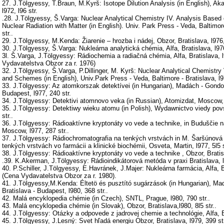
27. J.Tölgyessy, T.Braun, M.Kyrš: Isotope Dilution Analysis (in English), A
l972, l96 str.
.28. J.Tölgyessy, Š.Varga: Nuclear Analytical Chemistry IV. Analysis Based o
Nuclear Radiation with Matter (in English). Univ. Park Press - Veda, Baltimore
str..
29. J.Tölgyessy, M.Kenda: Žiarenie – hrozba i nádej, Obzor, Bratislava, l976,
30. J.Tölgyessy, Š.Varga: Nukleárna analytická chémia, Alfa, Bratislava, l976,
3l. Š.Varga, J.Tölgyessy: Rádiochemia a radiačná chémia, Alfa, Bratislava, l
Vydavatelstva Obzor za r. 1976)
32. J.Tölgyessy, Š.Varga, P.Dillinger, M. Kyrš: Nuclear Analytical Chemist
and Schemes (in English), Univ.Park Press - Veda, Baltimore - Bratislava, l97
33. J.Tölgyessy: Az atomkorszak detektívei (in Hungarian), Madách - Gondola
Budapest, l977, 240 str.
34. J.Tölgyessy: Detektivi atomnovo veka (in Russian), Atomizdat, Moscow, l
35. J.Tölgyessy: Detektiwy wieku atomu (in Polish), Wydawnictvo viedy pov
str..
36. J.Tölgyessy: Rádioaktívne kryptonáty vo vede a technike, in Buduščie n
Moscow, l977, 287 str..
37. J.Tölgyessy: Rádiochromatografia na tenkých vrstvách in M. Šaršúnová e
tenkých vrstvách vo farmácii a klinické biochémii, Osveta, Martin, l977, 5l5 s
38. J.Tölgyessy: Rádioaktívne kryptonáty vo vede a technike , Obzor, Bratisl
.39. K.Akerman, J.Tölgyessy: Rádioindikátorová metóda v praxi Bratislava, l9
40. P.Schiller, J.Tölgyessy, E.Havránek, J.Majer: Nukleárna farmácia, Alfa, Br
(Cena Vydavatelstva Obzor za r. 1980).
41. J.Tölgyessy,M.Kenda: Éltetö és pusztító sugárzások (in Hungarian), Ma
Bratislava - Budapest, l980, 368 str..
42. Malá encyklopedia chémie (in Czech), SNTL, Prague, l980, 790 str..
43. Malá encyklopedia chémie (in Slovak), Obzor, Bratislava,l980, 8l5 str..
44. J.Tölgyessy: Otázky a odpovede z jadrovej chemie a technológie, Alfa, Br
45. J.Tölgyessy, J.Lesný: Svet hľadá energiu Obzor, Bratislava, l979, 399 s