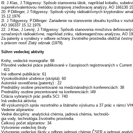
l9. J.Klas, J.Tölgyessy: Spôsob stanovenia látok, napríklad kobaltu, subekv
superekvivalentovou metódou izotopovej zrieďovacej analýzy, AO 166130 1
20. P.Dillinger, J.Tölgyessy: Spôsob výroby rádioaktívnych kryptonátov a
15.12.1976
2l. J.Tölgyessy, P.Dillinger: Zariadenie na stanovenie obsahu kyslíka v rozto
AO 166337 15.12.1976
22. J.Klas, J.Lesný, J.Tölgyessy: Spôsob stanovenia množstva definovanýc
označených rádioaktívne, napríklad zinku, rádioreagenčnou analýzou, AO 1
Za patenty a vynálezy v odbore ochrany životného prostredia obdržal čestný 
s právom nosiť Zlatý odznak (1979).
Súhrn vedeckej aktivity
Knihy, vedecké monografie: 98
Pôvodné vedecké práce publikované v časopisoch registrovaných v Current
: 421
Iné odborné publikácie: 61
Vysokoškolské učebnice (skriptá): 60
Autorské osvedčenia (patenty) : 22
Prednášky osobne prezentované na medzinárodných konferenciách: 38
Prednášky osobne prezentované na konferenciách: l49
Citácia vybraných prác podľa SCI: 740
Iná vedecká aktivita:
48 výskumných správ rezortného a štátneho výskumu a 37 prác v rámci VH
Vedenie ašpirantov
Vedné disciplíny: analytická chémia, jadrová chémia, technoló-
gia vody, technológia životného prostredia
Celkový počet ašpirantov: 34
Vytvorenie vedeckej školy
Vytvorenie vedeckej školy v odbore jadrovej chémie ČSFR a jadrovej analyt