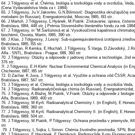
64. J.Tölgyessy et al.:Chémia, biológia a toxikológia vody a ovzdušia, Veda, 
(Cena Vydavatelstva Veda za r. 1984)
65. J.Tölgyessy, Ju.V.Jakovlev, G.N.Bilimovič: Diagnostika okružajuščej sre
metodami (in Russian), Energoatomizdat, Moscow, l985, l93 str..
66. J.Martoň, J.Tölgyessy, Ľ.Hyánek, M.Piatrik: Získavanie, úprava, čistenie
Bratislava, l984, 448 str. ( Prémia Slovenského literárného fondu za rok 1984
67. J.Tölgyessy, in "M.Šaršúnová et al.:Vysokoúčinná kapalinová chromatogr
biochémii, Osveta, Martin, l985, 390 str..
68. J.Klas, J.Tölgyessy, J.Lesný: Sub-superequivalentová izotópová zrieďo
Bratislava, l985, l55 str..
69. V.Križan, R.Kemka, E.Hlucháň, J.Tölgyessy, Š.Varga, D.Závodský, J.Ra
Alfa - SNTL, Bratislava - Prague, l98l, 360 str.
70. J.Tölgyessy: Otázky a odpovede z jadrovej chemie a technológie, 2nd ed.,
376 str..
7l. J.Tölgyessy, E.H.Klehr: Nuclear Environmental Chemical Analysis (in En
Chichester, l987, l85 str
72. D.Zachar, K.Juva, J.Tölgyessy et al.:Využitie a ochrana vôd ČSSR, Aca
Bratislava, l987, 567 str..
73. J.Tölgyessy et al.:Chémia, biológia a toxikológia vody a ovzdušia Veda, B
74. J.Tölgyessy: Radioanalytičeskaja chimia (in Russian), Energoatomizdat, 
75. J.Tölgyessy, A.Blažej, M.Piatrik, V.Frank: Otázky a odpovede z biologie 
Alfa, Bratislava, l989, 400 str..
76. J.Tölgyessy, M.Kyrš: Radioanalytical Chemistry I. (in English), E.Horwo
Bratislava, l989, 360 str..
77. J.Tölgyessy, M.Kyrš: Radioanalytical Chemistry II. (in English), E.Horwo
Bratislava, l989, 504 str..
78. J.Tölgyessy, M.Piatrik, P.Tölgyessy: Ochrana prostredia v priemysle, Alf
str.
.79. J.Tölgyessy, L.Sojka, L.Simon: Chémia životného prostredia, SPN, Bratis
80. J.Tölgyessy, E.Havránek, E.Dejmková: Radionuclide X-ray Fluorescence