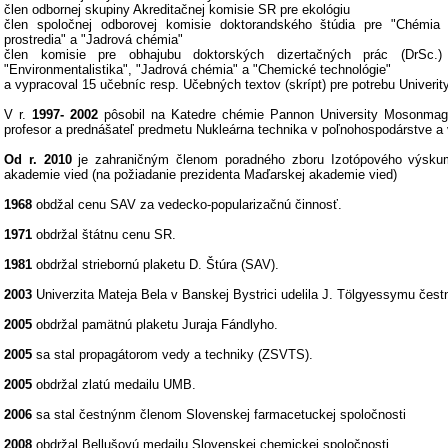
člen odbornej skupiny Akreditačnej komisie SR pre ekológiu
člen spoločnej odborovej komisie doktorandského štúdia pre "Chémia 
prostredia" a "Jadrová chémia"
člen komisie pre obhajubu doktorských dizertačných prác (DrSc.)
"Environmentalistika", "Jadrová chémia" a "Chemické technológie"
a vypracoval 15 učebníc resp. Učebných textov (skrípt) pre potrebu Univerit
V r.
1997- 2002
pôsobil na Katedre chémie Pannon University Mosonmag
profesor a prednášateľ predmetu Nukleárna technika v poľnohospodárstve a 
Od r. 2010
je zahraničným členom poradného zboru Izotópového výsku
akademie vied (na požiadanie prezidenta Maďarskej akademie vied)
1968
obdžal cenu SAV za vedecko-popularizačnú činnosť.
1971
obdržal štátnu cenu SR.
1981
obdržal striebornú plaketu D. Štúra (SAV).
2003
Univerzita Mateja Bela v Banskej Bystrici udelila J. Tölgyessymu čestný
2005
obdržal pamätnú plaketu Juraja Fándlyho.
2005
sa stal propagátorom vedy a techniky (ZSVTS).
2005
obdržal zlatú medailu UMB.
2006
sa stal čestnýnm členom Slovenskej farmacetuckej spoločnosti
2008
obdržal Bellušovú medailu Slovenskej chemickej spoločnosti.