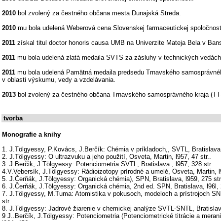
2010
bol zvolený za čestného občana mesta Dunajská Streda.
2010
mu bola udelená Weberová cena Slovenskej farmaceutickej spoločnost
2011
získal titul doctor honoris causa UMB na Univerzite Mateja Bela v Bans
2011
mu bola udelená zlatá medaila SVTS za zásluhy v technických vedách 
2011
mu bola udelená Pamätná medaila predsedu Trnavského samosprávnéh
v oblasti výskumu, vedy a vzdelávania.
2013
bol zvolený za čestného občana Trnavského samosprávného kraja (TT
tvorba
Monografie a knihy
1. J.Tölgyessy, P.Kovács, J.Berčík: Chémia v príkladoch,, SVTL, Bratislava, 
2. J.Tölgyessy: O ultrazvuku a jeho použití, Osveta, Martin, l957, 47 str..
3. J.Berčik, J.Tölgyessy: Potenciometria SVTL, Bratislava , l957, 328 str..
4.V.Vebersík, J.Tölgyessy: Rádioizotopy prírodné a umelé, Osveta, Martin, l9
5. J.Čerňák, J.Tölgyessy: Organická chémia), SPN, Bratislava, l959, 275 str
6. J.Čerňák, J.Tölgyessy: Organická chémia, 2nd ed. SPN, Bratislava, l96l, 
7. J.Tölgyessy, M.Tuma: Atomistika v pokusoch, modeloch a prístrojoch SNP,
str..
8. J.Tölgyessy: Jadrové žiarenie v chemickej analýze SVTL-SNTL, Bratislava
9 J..Berčík, J.Tölgyessy: Potenciometria (Potenciometrické titrácie a meran