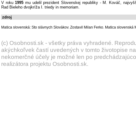
V roku
1995
mu udelil prezident Slovenskej republiky - M. Kováč, najvyš
Rad Bieleho dvojkríža I. triedy in memoriam.
zdroj
Matica slovenská: Sto slávnych Slovákov. Zostavil Milan Ferko. Matica slovenská M
(c) Osobnosti.sk - všetky práva vyhradené. Reprod
akýchkoľvek častí uvedených v tomto životopise na
nekomerčné účely je možné len po predchádzajúc
realizátora projektu Osobnosti.sk.