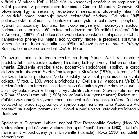
v štúdiu. V rokoch
1941 - 1942
slúžil v kanadskej armáde a po prepustení 
začal pracovať v priemyselnom kombináte General Motors v Oshawe. S
Slovenskej ligy a začas aj redaktorom mesačníka Slovenský hlas. Ve
a politická práca potrebuje pevné existenčné základy. Od roku
194
podnikateľské možnosti v baníckom priemysle a pohotovým pohybom f
vytvoril „impozantný komplex banícko-priemyselných akciových spoločno
hodnota sa v polovici 60. rokov odhadovala na 70 miliárd dolárov“ (Li
v Amerike,
1967
). Z chudobného východoslovenského chlapca sa stal na
kanadského priemyslu, najmä ako výkonný riaditeľ a predseda správne r
Mines Limited, ktorá vlastnila najväčšie uránové bane na svete. Práv
Romana bol neskorší prezident USA R. Nixon.
Vo svojom administratívnom centre na King Street West v Toronte 
predstaviteľmi slovenskej exilovej literatúry, kultúry a vedy. Bol predsedo
umenia, Združenia etnickej tlače, početných spoločností, spolkov a korpo
aktivity bolo utvorenie Svetového kongresu Slovákov (
1970
), v ktorom až d
zastával funkciu predsedu. Veľké zásluhy si získal popularizáciou cyr
odkazu. V roku 1 100. výročia príchodu sv. Cyrila a sv. Metoda na Veľkú M
medzinárodnú konferenciu, na ktorej sa zúčastnili vplyvné cirkevné a svets
a oslavy pokračovali v Európe a vyvrcholili založením Slovenského ústavu
v Ríme. V tom istom roku (
1963
) bol vo Vatikáne vyznamenaný Radom sv. G
ďalších významných vyznamenaní, ocenení a čestných doktorátov. Duchov
celoživotnej práce najvýraznejšie symbolizuje monumentálna Katedrála Pr
postaviť na svojom pozemku v Unionville podľa vzoru gréckokatolíckeho
Ruskove.
Spoločne s Eugenom Loblom napísal The Responsible Society (New Y
v slovenčine pod názvom Zodpovedná spoločnosť (Toronto
1983
). Rad ďa
náhla smrť – pochovaný je v Unionville (Kanada). Roku
1990
mu udelili
národnú cenu.