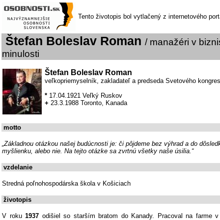
Tento životopis bol vytlačený z internetového por
Štefan Boleslav Roman
/ manažéri v biznis
minulosti
Štefan Boleslav Roman
veľkopriemyselník, zakladateľ a predseda Svetového kongre
*
17.04.1921 Veľký Ruskov
+
23.3.1988 Toronto, Kanada
motto
„Základnou otázkou našej budúcnosti je: či pôjdeme bez výhrad a do dôsle
myšlienku, alebo nie. Na tejto otázke sa zvrtnú všetky naše úsilia.“
vzdelanie
Stredná poľnohospodárska škola v Košiciach
životopis
V roku
1937
odišiel so starším bratom do Kanady. Pracoval na farme v 