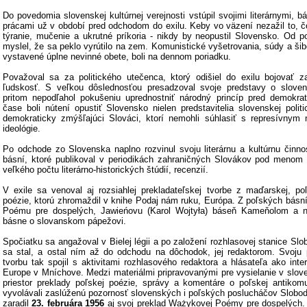
Do povedomia slovenskej kultúrnej verejnosti vstúpil svojimi literárnymi, b
prácami už v období pred odchodom do exilu. Keby vo väzení nezažil to, čo z
týranie, mučenie a ukrutné príkoria - nikdy by neopustil Slovensko. Od po
myslel, že sa peklo vyrútilo na zem. Komunistické vyšetrovania, súdy a šibe
vystavené úplne nevinné obete, boli na dennom poriadku.
Považoval sa za politického utečenca, ktorý odišiel do exilu bojovať 
ľudskosť. S veľkou dôslednosťou presadzoval svoje predstavy o slovens
pritom nepodľahol pokušeniu uprednostniť národný princíp pred demokra
čase boli nútení opustiť Slovensko nielen predstavitelia slovenskej politi
demokraticky zmýšľajúci Slováci, ktorí nemohli súhlasiť s represívnym 
ideológie.
Po odchode zo Slovenska naplno rozvinul svoju literárnu a kultúrnu činn
básní, ktoré publikoval v periodikách zahraničných Slovákov pod menom M
veľkého počtu literárno-historických štúdií, recenzií.
V exile sa venoval aj rozsiahlej prekladateľskej tvorbe z maďarskej, po
poézie, ktorú zhromaždil v knihe Podaj nám ruku, Európa. Z poľských básn
Poému pre dospelých, Jawieńovu (Karol Wojtyła) báseň Kameňolom a n
básne o slovanskom pápežovi.
Spočiatku sa angažoval v Bielej légii a po založení rozhlasovej stanice S
sa stal, a ostal ním až do odchodu na dôchodok, jej redaktorom. Svoju 
tvorbu tak spojil s aktivitami rozhlasového redaktora a hlásateľa ako int
Europe v Mníchove. Medzi materiálmi pripravovanými pre vysielanie v slov
priestor preklady poľskej poézie, správy a komentáre o poľskej antikomuni
vyvolávali zaslúženú pozornosť slovenských i poľských poslucháčov Slobod
zaradil
23. februára 1956
aj svoj preklad Ważykovej Poémy pre dospelých.