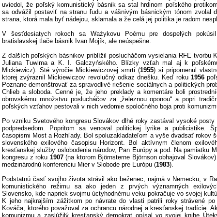
uviedol, že poľský komunistický básnik sa stal hrdinom poľského protiko
sa odvážil postaviť na stranu ľudu a vášnivým básnickým tónom zvolal 
strana, ktorá mala byť nádejou, sklamala a že celá jej politika je radom nes
V šesťdesiatych rokoch sa Ważykovu Poému pre dospelých pokúsil 
bratislavskej tlače básnik Ivan Mojík, ale neúspešne.
Z ďalších poľských básnikov priblížil poslucháčom vysielania RFE tvorbu 
Juliana Tuwima a K. I. Gałczyńského. Blízky vzťah mal aj k poľském
Mickiewicz). Sté výročie Mickiewiczovej smrti (
1955
) si pripomenul vlast
ktorej zvýraznil Mickiewiczov revolučný odkaz dnešku. Keď roku
1956
poľs
Poznane demonštrovať za spravodlivé riešenie sociálnych a politických pr
Chlieb a sloboda. Cenné je, že jeho preklady a komentáre boli prostred
obrovskému množstvu poslucháčov za „železnou oponou“ a popri tradičn
poľských vzťahov pestovali v nich vedomie spoločného boja proti komunizm
Po vzniku Svetového kongresu Slovákov dlhé roky zastával vysoké posty 
podpredsedom. Popritom sa venoval politickej lyrike a publicistike. S
časopismi Most a Rozhľady. Bol spoluzakladateľom a vyše dvadsať rokov š
slovenského exilového časopisu Horizont. Bol aktívnym členom exilovéh
kresťanskej služby oslobodenia národov, Pan Európy a pod. Na pamiatku 
kongresu z roku
1907
(na ktorom Björnsterne Björnson obhajoval Slovákov)
medzinárodnú konferenciu Mier v Slobode pre Európu (
1983
).
Podstatnú časť svojho života strávil ako beženec, najmä v Nemecku, v 
komunistického režimu sa ako jeden z prvých významných exilových
Slovensko, kde napriek svojmu úctyhodnému veku pokračuje vo svojej kultúr
K jeho najkrajším zážitkom po návrate do vlasti patrili roky strávené po
Kováča, ktorého považoval za ochrancu národnej a kresťanskej tradície. Ako
komunizmu a zaslúžilý kresťanský demokrat opísal vo svojej knihe Úteky