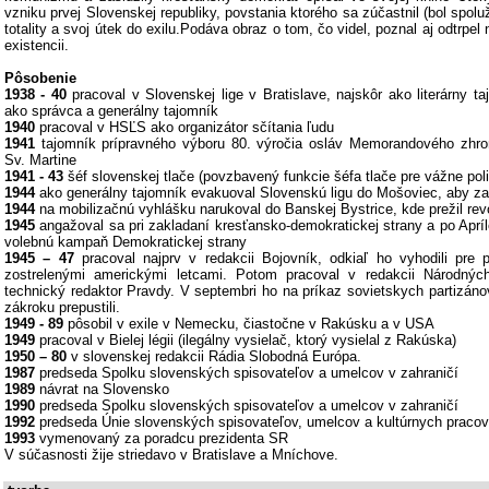
vzniku prvej Slovenskej republiky, povstania ktorého sa zúčastnil (bol spol
totality a svoj útek do exilu.Podáva obraz o tom, čo videl, poznal aj odtrpel 
existencii.
Pôsobenie
1938 - 40
pracoval v Slovenskej lige v Bratislave, najskôr ako literárny ta
ako správca a generálny tajomník
1940
pracoval v HSĽS ako organizátor sčítania ľudu
1941
tajomník prípravného výboru 80. výročia osláv Memorandového zhr
Sv. Martine
1941 - 43
šéf slovenskej tlače (povzbavený funkcie šéfa tlače pre vážne poli
1944
ako generálny tajomník evakuoval Slovenskú ligu do Mošoviec, aby zach
1944
na mobilizačnú vyhlášku narukoval do Banskej Bystrice, kde prežil r
1945
angažoval sa pri zakladaní kresťansko-demokratickej strany a po Apríl
volebnú kampaň Demokratickej strany
1945 – 47
pracoval najprv v redakcii Bojovník, odkiaľ ho vyhodili pre p
zostrelenými americkými letcami. Potom pracoval v redakcii Národný
technický redaktor Pravdy. V septembri ho na príkaz sovietskych partizánov 
zákroku prepustili.
1949 - 89
pôsobil v exile v Nemecku, čiastočne v Rakúsku a v USA
1949
pracoval v Bielej légii (ilegálny vysielač, ktorý vysielal z Rakúska)
1950 – 80
v slovenskej redakcii Rádia Slobodná Európa.
1987
predseda Spolku slovenských spisovateľov a umelcov v zahraničí
1989
návrat na Slovensko
1990
predseda Spolku slovenských spisovateľov a umelcov v zahraničí
1992
predseda Únie slovenských spisovateľov, umelcov a kultúrnych pracov
1993
vymenovaný za poradcu prezidenta SR
V súčasnosti žije striedavo v Bratislave a Mníchove.