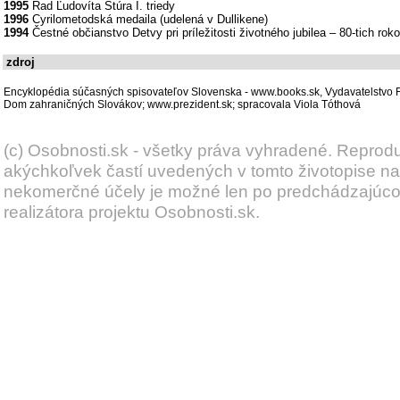
1995
Rad Ľudovíta Štúra I. triedy
1996
Cyrilometodská medaila (udelená v Dullikene)
1994
Čestné občianstvo Detvy pri príležitosti životného jubilea – 80-tich rok
zdroj
Encyklopédia súčasných spisovateľov Slovenska - www.books.sk, Vydavatelstvo
Dom zahraničných Slovákov; www.prezident.sk; spracovala Viola Tóthová
(c) Osobnosti.sk - všetky práva vyhradené. Reprod
akýchkoľvek častí uvedených v tomto životopise na
nekomerčné účely je možné len po predchádzajúc
realizátora projektu Osobnosti.sk.