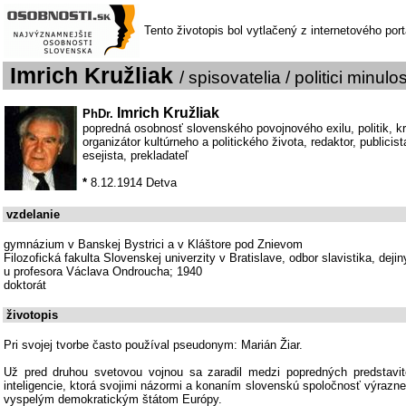
Tento životopis bol vytlačený z internetového por
Imrich Kružliak
/ spisovatelia / politici minulos
Imrich Kružliak
PhDr.
popredná osobnosť slovenského povojnového exilu, politik, k
organizátor kultúrneho a politického života, redaktor, publicist
esejista, prekladateľ
*
8.12.1914 Detva
vzdelanie
gymnázium v Banskej Bystrici a v Kláštore pod Znievom
Filozofická fakulta Slovenskej univerzity v Bratislave, odbor slavistika, deji
u profesora Václava Ondroucha; 1940
doktorát
životopis
Pri svojej tvorbe často používal pseudonym: Marián Žiar.
Už pred druhou svetovou vojnou sa zaradil medzi popredných predstavit
inteligencie, ktorá svojimi názormi a konaním slovenskú spoločnosť výrazne 
vyspelým demokratickým štátom Európy.