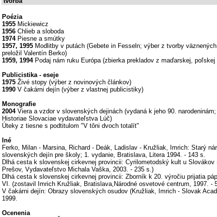
tvorba
Poézia
1955
Mickiewicz
1956
Chlieb a sloboda
1974
Piesne a smútky
1957, 1995
Modlitby v putách (Gebete in Fesseln; výber z tvorby väznenýc
preložil Valentín Berko)
1959, 1994
Podaj nám ruku Európa (zbierka prekladov z maďarskej, poľskej 
Publicistika - eseje
1975
Živé stopy (výber z novinových článkov)
1990
V čakárni dejín (výber z vlastnej publicistiky)
Monografie
2004
Viera a vzdor v slovenských dejinách (vydaná k jeho 90. narodeninám; v
Historiae Slovaciae vydavateľstva Lúč)
Úteky z tiesne s podtitulom "V tôni dvoch totalít"
Iné
Ferko, Milan - Marsina, Richard - Deák, Ladislav - Kružliak, Imrich: Starý ná
slovenských dejín pre školy; 1. vydanie, Bratislava, Litera 1994. - 143 s.
Dlhá cesta k slovenskej cirkevnej provincii: Cyrilometodský kult u Slovákov (
Prešov, Vydavateľstvo Michala Vaška, 2003. - 235 s.)
Dlhá cesta k slovenskej cirkevnej provincii: Zborník k 20. výročiu prijatia p
VI. (zostavil Imrich Kružliak, Bratislava,Národné osvetové centrum, 1997. - 5
V čakárni dejín: Obrazy slovenských osudov (Kružliak, Imrich - Slovak Acad
1999.
Ocenenia