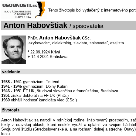
Tento životopis bol vytlačený z internetového por
Anton Habovštiak
/ spisovatelia
Anton Habovštiak
PhDr.
CSc.
jazykovedec, dialektológ, slavista, spisovateľ, esejista
*
22.09.1924 Krivá
+
14.4.2004 Bratislava
vzdelanie
1938 - 1941
gymnázium, Trstená
1941 - 1946
gymnázium, Dolný Kubín
1946 - 1951
FF UK, študoval slovenčinu a francúzštinu, Bratislava
1951
získal doktorát na FF UK (PhDr.)
1960
obhájil hodnosť kandidáta vied (CSc.)
životopis
Anton Habovštiak sa narodil v roľníckej rodine. Inšpirovaný prostredím, za
texty z oravskej oblasti, ktoré neskôr využil a uplatnil vo svojom bádat
Svoju prvú štúdiu (Stredoslovenské ä, ä na rozhraní dolnej a strednej Orav
kraju.