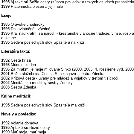
1995
Aj také sú Božie cesty (súboru poviedok o trpkých osudoch prenasledo
1999
Plátennícka pieseň a jej finále
Eseje:
1985
Oravské chodníčky
1995
Dni sviatočné i všedné
1995
Kráľ nad kráľmi sa narodil - kresťanské vianočné tradície, vinše, rozp
a piesne
1995
Sedem posledných slov Spasiteľa na kríži
Literatúra faktu:
1992
Cesta kríža
1993
Múdrosť srdca
1996
Za mrakmi je moje milované Slnko (2000, 2003, 4. rozšírené vyd. 2003
2001
Božia služobnica Cecília Schelingová - sestra Zdenka
2002
Krížová cesta - úvahy pre mládež a vojakov v treťom tisícročí
2002
Meditácie a modlitby sestry Zdenky
2003
Sestra Zdenka
Kniha meditácií:
1995
Sedem posledných slov Spasiteľa ma kríži
Novely a poviedky:
1992
Volanie domova
1995
Aj také sú Božie cesty
1999
Mať moja, mať moja