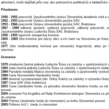
aktivitách, ktoré dopĺňali jeho viac ako polstoročnú publikačnú a bádateľskú a
Pôsobenie:
1950 - 1952
pracovník Jazykovedného ústavu Slovenskej akadémie vied a u
1952 - 1953
pracovník Ústavu slovenského jazyka SAV,
1953 - 1966
pracovník Ústavu slovenského jazyka SAV, Bratislava
1967 - 1990
odborný asistent, vedecký pracovník, odborný pracovník, v
Jazykovedného ústavu Ľudovíta Štúra SAV, Bratislava
1950 - 1955
tajomník ortoepickej komisie
1965 - 1969
člen komisie pre názvy obcí a ich častí na Slovensku pri Kance
rady
1977
člen medzinárodnej komisie pre slovanský lingvistický atlas pri
slavistov
Ocenenia:
1979
strieborná čestná plaketa Ľudovíta Štúra za zásluhy v spoločenských
1984
zlatá čestná plaketa Ľudovíta Štúra za zásluhy v spoločenských vedá
1984
Pamätná medaila Matice slovenskej za zásluhy o jazykovedný výskum a
1984
Cena Slovenského literárneho fondu
1985
okresné vyznamenanie (okr. Dolný Kubín) za zásluhy o výstavbu Orav
1987
Cena SAV (člen kolektívu)
2003
Cena Literárneho fondu za pôvodnú slovenskú literárnu tvorbu za rok
povesti
2004
ocenenie Fra Angelika od Rady Konferencie biskupov Slovenska za pr
do umenia
2004
Prémia Literárneho fondu (in memoriam) za knihu Slovenské povesti
2005
Pribinov kríž I. triedy in memoriam