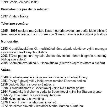
1999
Srdcia, čo našli lásku
Divadelná hra pre deti a mládež:
1997
Vitala a Nabor
Televízne scenáre:
1995 - 1998
spolu s manželkou Katarínou pripravoval pre seriál Malé biblick
televízia) scenáre textov zo Starého a Nového zákona a Apoštolských skut
Monografie:
1993
K bratislavskému XI. medzinárodnému zjazdu slavistov vyšla monogra
slovanských lexikálnych vzťahov
2003
Túžba po poznaní (vydala Matica slovenská; okrem biografie a osobn
bibliografiu autora)
2004
Spomienková kniha A. Habovštiaka (prierez svojím životom a dielom)
Štúdie:
1948
Stredoslovenské ä, ä na rozhraní dolnej a strednej Oravy
1951
Prvky ľudovej reči v Hečkovom románe Drevená dedina
1956
Ľudovít Štúr a slovenské nárečia
1958
O dialektizmoch v Bodenkovej knihe Na Starom grunte
1964
Poznámky k druhému vydaniu Bodenkovej knihy Na Starom grunte
1966
Využitie nárečí v slovenskej literatúre
1969
Hviezdoslav a slovenčina
1970
Theo H. Florin a jeho básnická reč
1972
Nárečový slovník v literárnej tvorbe Martina Kukučína