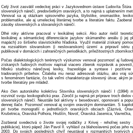
Celý život zasvätil vedeckej práci v Jazykovednom ústave Ľudovíta Štúr
slovenských nárečí, predovšetkým oravských, a to najmä s uplatnením me
Venoval sa aj otázkam spisovného jazyka, štylistike, onomastike, lexikol
problematike, ale aj umeleckej literárnej tvorbe a literatúre faktu. Zaober
zásoby slovenských a slovanských nárečí.
Dlhé roky aktívne pracoval v lexikálnej sekcii. Ako autor riešil teoreti
lexikálnej a sémantickej diferenciácie jazykov skúmaného areálu (i jej p
mapách) zo širšieho slavistického hľadiska. Využil materiál získaný pomo
na rozsiahlom slovanskom (i neslovanskom) území a pripravil sériu 
publikoval v domácich i zahraničných periodikách, príležitostných zborníko
Počas dialektologických terénnych výskumov venoval pozornosť aj ľudovej
získaných ľudových motívov napísal viacero zbierok rozprávok a povestí,
hlbokú studnicu nárečovej lexiky, frazeológie a syntaxe i pozitívne
tradovaných príbehov. Čitatelia mu neraz adresovali otázku, ako vraj s
s fenoménom fantázie, čo tak veľmi charakterizuje slovesný útvar, akým je
tvorbe literatúry pre mládež.
Ako člen autorského kolektívu Slovníka slovenských nárečí I (1994)
rozvinúť svoju lexikografickú prax. Zúročil ju najmä pri príprave troch dielov
slovenských nárečí. Neustále bol aktívny v besedovaní, oponovaní a popul
dennej tlače. Pozornosť venoval aj svojim oravským dominantám. S kapito
pri tvorbe monografií o jednotlivých oravských obciach (Zázrivá, Or
Krušetnica, Oravská Polhora, Hruštín, Novoť, Oravská Jasenica, Vavrečka, 
Zozbieral svedectvá o živote svojej rodáčky z Krivej - rehoľnej sestry 
publikácie), ktorú pápež Ján Pavol II. vyhlásil za blahoslavenú počas jeho 
2003. Do svojich posledných chvíľ neustával v rozmanitých tvorivých a