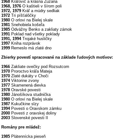
1968
Kráľovič a krásna Zuzana
1968, 1976
O kaštieli v šírom poli
1972, 1979
Kráľ a múdry sedliak
1972
Tri píšťalôčky
1980
O orlovi na Bielej skale
1981
Snehobiela košeľa
1985
Odvážny Benko a zakliaty zámok
1991
Poklad nad všetky poklady
1991, 1994
Trojaké husličky
1997
Kniha rozprávok
1999
Remeslo má zlaté dno
Zbierky povestí spracované na základe ľudových motívov:
1966
Zakliate ovečky pod Rozsutcom
1970
Proroctvo kráľa Mateja
1970
Zlaté dukáty v Choči
1974
Viktorine zvony
1977
Skamenená dievka
1978
Oravské povesti
1980
Jánošíkova studnička
1980
O orlovi na Bielej skale
1987
Kukučkine slzy
1994
Povesti o Oravskom zámku
2000
Povesti z oravskej doliny
2003
Slovenské povesti II
Romány pre mládež:
1985
Plátennícka pieseň