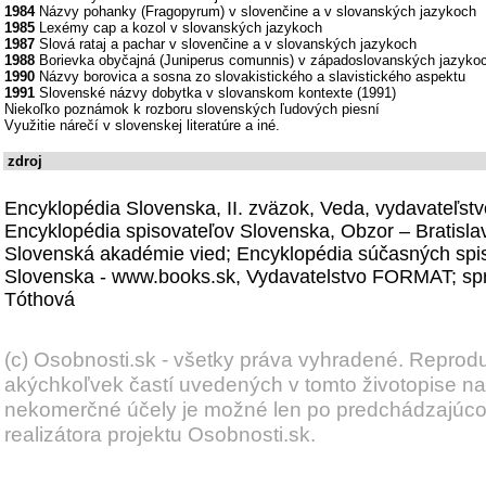
1984
Názvy pohanky (Fragopyrum) v slovenčine a v slovanských jazykoch
1985
Lexémy cap a kozol v slovanských jazykoch
1987
Slová rataj a pachar v slovenčine a v slovanských jazykoch
1988
Borievka obyčajná (Juniperus comunnis) v západoslovanských jazyko
1990
Názvy borovica a sosna zo slovakistického a slavistického aspektu
1991
Slovenské názvy dobytka v slovanskom kontexte (1991)
Niekoľko poznámok k rozboru slovenských ľudových piesní
Využitie nárečí v slovenskej literatúre a iné.
zdroj
Encyklopédia Slovenska, II. zväzok, Veda, vydavateľst
Encyklopédia spisovateľov Slovenska, Obzor – Bratisla
Slovenská akadémie vied; Encyklopédia súčasných spi
Slovenska - www.books.sk, Vydavatelstvo FORMAT; spr
Tóthová
(c) Osobnosti.sk - všetky práva vyhradené. Reprod
akýchkoľvek častí uvedených v tomto životopise na
nekomerčné účely je možné len po predchádzajúc
realizátora projektu Osobnosti.sk.