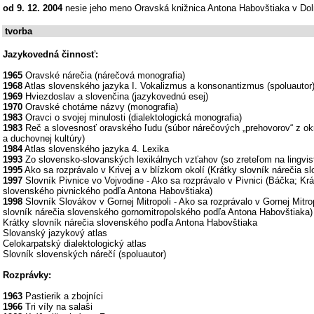
od 9. 12. 2004
nesie jeho meno Oravská knižnica Antona Habovštiaka v Do
tvorba
Jazykovedná činnosť:
1965
Oravské nárečia (nárečová monografia)
1968
Atlas slovenského jazyka I. Vokalizmus a konsonantizmus (spoluautor
1969
Hviezdoslav a slovenčina (jazykovednú esej)
1970
Oravské chotárne názvy (monografia)
1983
Oravci o svojej minulosti (dialektologická monografia)
1983
Reč a slovesnosť oravského ľudu (súbor nárečových „prehovorov“ z okr
a duchovnej kultúry)
1984
Atlas slovenského jazyka 4. Lexika
1993
Zo slovensko-slovanských lexikálnych vzťahov (so zreteľom na lingvist
1995
Ako sa rozprávalo v Krivej a v blízkom okolí (Krátky slovník nárečia 
1997
Slovník Pivnice vo Vojvodine - Ako sa rozprávalo v Pivnici (Báčka; Krá
slovenského pivnického podľa Antona Habovštiaka)
1998
Slovník Slovákov v Gornej Mitropoli - Ako sa rozprávalo v Gornej Mitrop
slovník nárečia slovenského gornomitropolského podľa Antona Habovštiaka)
Krátky slovník nárečia slovenského podľa Antona Habovštiaka
Slovanský jazykový atlas
Celokarpatský dialektologický atlas
Slovník slovenských nárečí (spoluautor)
Rozprávky:
1963
Pastierik a zbojníci
1966
Tri víly na salaši