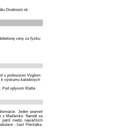
tálu Osobnosti.sk
Nobelovej ceny za fyziku
il s profesorom Virgilom
ol k výskumu katódových
. Pod vplyvom Klatta
nformácie. Jeden prameň
m z Maďarska. Narodil sa
patril medzi najväčších
tislave - časť Petržalka,