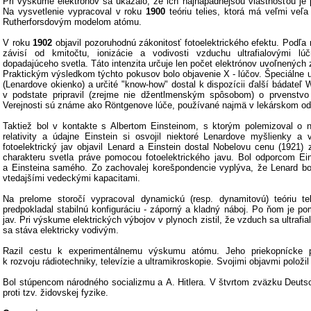
Pri výskume elektrónov sa ukázalo, že ich najnápadnejšou vlastnosťou je 
Na vysvetlenie vypracoval v roku
1900
teóriu telies, ktorá má veľmi veľ
Rutherforsdovým modelom atómu.
V roku
1902
objavil pozoruhodnú zákonitosť fotoelektrického efektu. Podľa 
závisí od kmitočtu, ionizácie a vodivosti vzduchu ultrafialovými lú
dopadajúceho svetla. Táto intenzita určuje len počet elektrónov uvoľnených 
Praktickým výsledkom týchto pokusov bolo objavenie X - lúčov. Špeciálne 
(Lenardove okienko) a určité "know-how" dostal k dispozícii ďalší bádateľ 
v podstate pripravil (zrejme nie džentlmenským spôsobom) o prvenstvo 
Verejnosti sú známe ako Röntgenove lúče, používané najmä v lekárskom odv
Taktiež bol v kontakte s Albertom Einsteinom, s ktorým polemizoval o ni
relativity a údajne Einstein si osvojil niektoré Lenardove myšlienky a 
fotoelektrický jav objavil Lenard a Einstein dostal Nobelovu cenu (1921)
charakteru svetla práve pomocou fotoelektrického javu. Bol odporcom Einst
a Einsteina samého. Zo zachovalej korešpondencie vyplýva, že Lenard bol
vtedajšími vedeckými kapacitami.
Na prelome storočí vypracoval dynamickú (resp. dynamitovú) teóriu te
predpokladal stabilnú konfiguráciu - záporný a kladný náboj. Po ňom je p
jav. Pri výskume elektrických výbojov v plynoch zistil, že vzduch sa ultrafia
sa stáva elektricky vodivým.
Razil cestu k experimentálnemu výskumu atómu. Jeho priekopnícke p
k rozvoju rádiotechniky, televízie a ultramikroskopie. Svojimi objavmi položil
Bol stúpencom národného socializmu a A. Hitlera. V štvrtom zväzku Deutsc
proti tzv. židovskej fyzike.