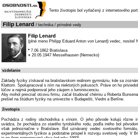
Tento životopis bol vytlačený z internetového por
Filip Lenard
/ technika / prírodné vedy
Filip Lenard
(plné meno Philipp Eduard Anton von Lenard) vedec, nositeľ 
*
7.06.1862 Bratislava
+
20.05.1947 Messelhausen (Nemecko)
vzdelanie
Základy fyziky získaval na bratislavskom reálnom gymnáziu, kde sa zoznám
Klattom. Spolupracoval s ním na niektorých pokusoch. Práve on ho privied
lúčov a najmä podporoval jeho záujem o luminiscenciu.
Aby mohol prevziať otcovu firmu, začal študovať chémiu u Roberta Bunsena
prešiel na štúdium fyziky na univerzite v Budapešti, Viedni a Berlíne.
životopis
Pochádza z rodiny obchodníka s vínom. O jeho pôvode kolujú rôzne i
uvádza, že pochádza zo starého tyrolského rodu, podľa iného bol pôvodo
však jednoznačne v Bratislave. Bol uznávaný vedec svetového formátu, 
experimentálnych fyzikov a podstatne prispel k rozvoju svetovej vedy. V Bra
je po ňom pomenovaná ulica (od roku 1993).