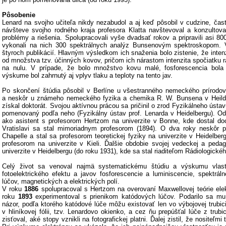
Pôsobenie
Lenard na svojho učiteľa nikdy nezabudol a aj keď pôsobil v cudzine, čast
návšteve svojho rodného kraja profesora Klatta navštevoval a konzultov
problémy a riešenia. Spolupracovali vyše dvadsať rokov a pripravili asi 800
vykonali na nich 300 spektrálnych analýz Bunsenovým spektroskopom. V
štyroch publikácií. Hlavným výsledkom ich snaženia bolo zistenie, že intenz
od množstva tzv. účinných kovov, pričom ich nárastom intenzita spočiatku ra
na nulu. V prípade, že bolo množstvo kovu malé, fosforescencia bola 
výskume bol zahrnutý aj vplyv tlaku a teploty na tento jav.
Po skončení štúdia pôsobil v Berlíne u všestranného nemeckého prírodo
a neskôr u známeho nemeckého fyzika a chemika R. W. Bunsena v Heild
získal doktorát. Svojou aktívnou prácou sa pričinil o zrod Fyzikálneho ústav
pomenovaný podľa neho (Fyzikálny ústav prof. Lenarda v Heidelbergu). O
ako asistent s profesorom Hertzom na univerzite v Bonne, kde dostal doc
Vratislavi sa stal mimoriadnym profesorom (1894). O dva roky neskôr pr
Chapelle a stal sa profesorom teoretickej fyziky na univerzite v Heidelbe
profesorom na univerzite v Kieli. Ďalšie obdobie svojej vedeckej a pedago
univerzite v Heidelbergu (do roku 1931), kde sa stal riaditeľom Rádiologické
Celý život sa venoval najmä systematickému štúdiu a výskumu vlastn
fotoelektrického efektu a javov fosforescencie a luminiscencie, spektrálne
lúčov, magnetických a elektrických polí.
V roku
1886
spolupracoval s Hertzom na overovaní Maxwellovej teórie ele
roku
1893
experimentoval s prienikom katódových lúčov. Podarilo sa mu 
názor, podľa ktorého katódové lúče môžu existovať len vo výbojovej trubici.
v hliníkovej fólii, tzv. Lenardovo okienko, a cez ňu prepúšťal lúče z trubi
zisťoval, aké stopy vznikli na fotografickej platni. Ďalej zistil, že nositeľmi