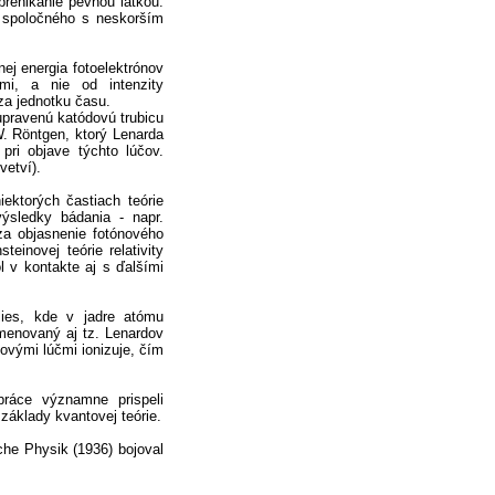
prenikanie pevnou látkou.
a spoločného s neskorším
nej energia fotoelektrónov
čmi, a nie od intenzity
za jednotku času.
upravenú katódovú trubicu
W. Röntgen, ktorý Lenarda
pri objave týchto lúčov.
etví).
ektorých častiach teórie
výsledky bádania - napr.
 za objasnenie fotónového
einovej teórie relativity
 v kontakte aj s ďalšími
lies, kde v jadre atómu
omenovaný aj tz. Lenardov
lovými lúčmi ionizuje, čím
ráce významne prispeli
 základy kvantovej teórie.
he Physik (1936) bojoval