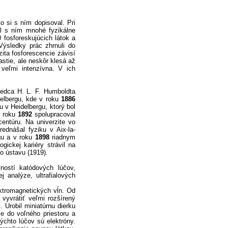
o si s ním dopisoval. Pri
al s ním mnohé fyzikálne
 fosforeskujúcich látok a
ýsledky prác zhrnuli do
ita fosforescencie závisí
stie, ale neskôr klesá až
veľmi intenzívna. V ich
vedca H. L. F. Humboldta
elbergu, kde v roku
1886
u v Heidelbergu, ktorý bol
d roku
1892
spolupracoval
entúru. Na univerzite vo
ednášal fyziku v Aix-la-
rgu a v roku
1898
riadnym
gickej kariéry strávil na
ho ústavu (1919).
ostí katódových lúčov,
j analýze, ultrafialových
ktromagnetických vĺn. Od
vyvrátiť veľmi rozšírený
 Urobil miniatúrnu dierku
ce do voľného priestoru a
 týchto lúčov sú elektróny.