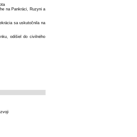
ota
ahe na Pankráci, Ruzyni a
ekrácia sa uskutočnila na
nku, odišiel do civilného
zvoji