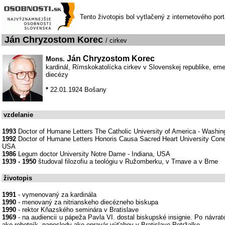
Tento životopis bol vytlačený z internetového por
Ján Chryzostom Korec
/ cirkev
Ján Chryzostom Korec
Mons.
kardinál, Rímskokatolícka cirkev v Slovenskej republike, emer
diecézy
*
22.01.1924 Bošany
vzdelanie
1993
Doctor of Humane Letters The Catholic University of America - Washi
1992
Doctor of Humane Letters Honoris Causa Sacred Heart University Conec
USA
1986
Legum doctor University Notre Dame - Indiana, USA
1939 - 1950
študoval filozofiu a teológiu v Ružomberku, v Trnave a v Brne
životopis
1991
- vymenovaný za kardinála
1990
- menovaný za nitrianskeho diecézneho biskupa
1990
- rektor Kňazského seminára v Bratislave
1969
- na audiencii u pápeža Pavla VI. dostal biskupské insignie. Po návrate
ako robotník, naposledy ako opravár výťahov v Bratislave Petržalke