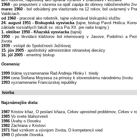
1968
- po prepustení z väzenia sa opäť zapája do obnovy náboženského živ
marec 1960
- bol odsúdený pre vlastizradu na 12 rokov, bol uväznený v Pr
Valdiciach
od 1960
- pracoval ako robotník, tajne vykonával biskupskú službu
24. august 1951 - Biskupská vysviacka
(tajne, biskup Pavol Hnilica. Kons
základe rozsiahlych fakúlt sv. otca Pia XII. pre naše krajiny.)
1. október 1950 - Kňazská vysviacka
(tajná)
1950
- po likvidácii kláštorov bol internovaný v Jasove, Podolínci a Pezi
života
1939
- vstúpil do Spoločnosti Ježišovej
15. jún 2005
- apoštolský administrátor nitrianskej diecézy
16. júl 2005
- emeritný biskup
Ocenenia:
1999
štátne vyznamenanie Rad Andreja Hlinku I. triedy
1994
cena Štefana Moysesa za prínosy k slovenskému národnému životu
1993
vyznamenanie Francúzskej republiky
tvorba
Najznámejšie diela:
1987
Kristov kňaz, O poslaní kňaza, Cirkev uprostred problémov, Cirkev v ro
1985
Vo svete blahozvesti
1986
Úvahy o človeku
1982
Záchrana v Kristovi
1971
Nad vznikom a vývojom života, O kompetencii vied
1949
O pôvode človeka