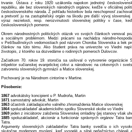
trvanie. Ústava z roku 1920 uzákonila napokon jednotný českoslovens
republiku, ale bez slovenských národných orgánov, keďže v oficiálnej poli
československého národa. Z pohľadu historikov bola neschopnosť zachova
a pretvoriť ju na zastupiteľský orgán na škodu pre ďalší vývoj slovenskej 
výraz nezrelosti, resp. nerozvinutosti slovenskej politiky v čase, k
československých pomerov.
Okrem národnostných politických otázok vo svojich článkoch venoval po
a sociálnym problémom. Medzi prácami sa nachádza národno-hospodár
v Pešťbudínskych vedomostiach pod názvom Choroba Slovenska a liek prot
článkov na túto tému. Ako študent práva na univerzite vo Viedni napí
životopis, z ktorého sa dozvedáme o rodinných pomeroch Dulovcov.
Začiatkom 70. rokov 19. storočia sa usiloval o vytvorenie organizácie 
inšpektor sučianskej evanjelickej cirkvi a národovec na cirkevných i svets
zatvoreniu slovenských gymnázií a Matice slovenskej.
Pochovaný je na Národnom cintoríne v Martine.
Pôsobenie:
1867
advokátsky koncipient u P. Mudroňa, Martin
1871
samostatný advokát, Martin
1863
účastník zakladajúceho valného zhromaždenia Matice slovenskej
1864
spoluzakladateľ akademického spolku Slovenské okolie vo Viedni
1869
jeden z iniciátorov založenia Slovenskej omladiny (jej stanovy však uho
1885
spoluzakladateľ, akcionár a funkcionár správnych orgánov Tatra ba
Tatra.
Argumenty slovenských zakladateľov Tatra banky svedčia o ich vysok
skutočne modernom myslení, keď vyspelé a silné peňažníctvo chápali 