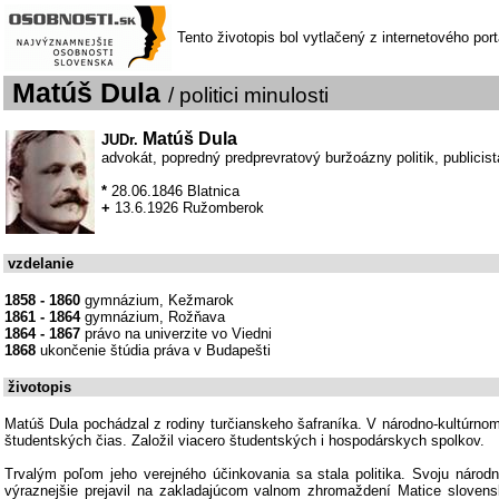
Tento životopis bol vytlačený z internetového por
Matúš Dula
/ politici minulosti
Matúš Dula
JUDr.
advokát, popredný predprevratový buržoázny politik, publicist
*
28.06.1846 Blatnica
+
13.6.1926 Ružomberok
vzdelanie
1858 - 1860
gymnázium, Kežmarok
1861 - 1864
gymnázium, Rožňava
1864 - 1867
právo na univerzite vo Viedni
1868
ukončenie štúdia práva v Budapešti
životopis
Matúš Dula pochádzal z rodiny turčianskeho šafraníka. V národno-kultúrno
študentských čias. Založil viacero študentských i hospodárskych spolkov.
Trvalým poľom jeho verejného účinkovania sa stala politika. Svoju národ
výraznejšie prejavil na zakladajúcom valnom zhromaždení Matice slovens