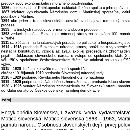
predpokladov ekonomického i morálneho pozdvihnutia.
1886
spoluzakladateľ Kníhkupecko–nakladateľského spolku a jeho správca
1887
iniciátor vybudovania Národného domu, Martinskej sporiteľne, celul
podnikov v Martine.
1894
ako jeden z troch slovenských advokátov obhajoval rumunských vla
procese
1899
martinských národovcov v memorandovom procese
1898
vedúci delegácie Slovenskej národnej strany na oslavách 100. narod
v Prahe
1911
sa zúčastnil na luhačovických poradách o politickej a hospodárskej s
1914 - 1918
predseda Slovenskej národnej strany; snažil sa o vytvorenie 
nestačila konštituovať, vznikla až 1918, ako jej predseda na zhromažden
prijatím Deklarácie slovenského národa o vstupe do spoločného štátu Sl
vôľu žiť v spoločnom československom štáte. Na udalosti po vzniku ČS
vplyv.
1915 - 1920
Turčiansko-sväto-martinská sporiteľňa
október 1918/január 1919 predseda Slovenskej národnej rady
1918 - 1920
poslanec Revolučného Národného zhromaždenia
1919 - 1920
podpredseda Národného zhromaždenia a predseda Klubu slove
1920 - 1925
senátor Národného zhromaždenia za Slovenskú stranu národnú 
do Klubu senátorov Československej národnej demokracie
zdroj
Encyklopédia Slovenska, I. zväzok, Veda, vydavateľst
Matica slovenská; Matica slovenská 1863 – 1963, Mart
pamäti národa. Osobnosti slovenských dejín prvej polovi