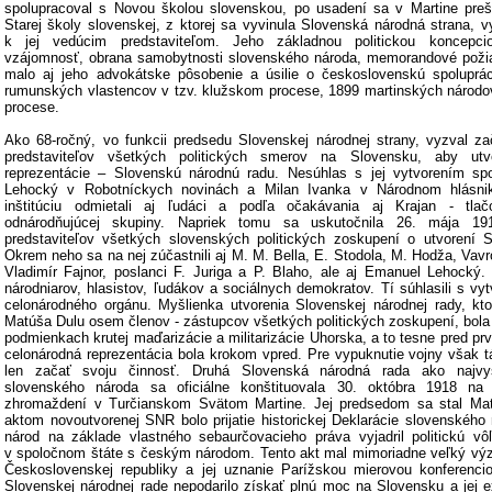
spolupracoval s Novou školou slovenskou, po usadení sa v Martine prešie
Starej školy slovenskej, z ktorej sa vyvinula Slovenská národná strana, vyš
k jej vedúcim predstaviteľom. Jeho základnou politickou koncepci
vzájomnosť, obrana samobytnosti slovenského národa, memorandové požia
malo aj jeho advokátske pôsobenie a úsilie o československú spoluprá
rumunských vlastencov v tzv. klužskom procese, 1899 martinských národ
procese.
Ako 68-ročný, vo funkcii predsedu Slovenskej národnej strany, vyzval za
predstaviteľov všetkých politických smerov na Slovensku, aby utvor
reprezentácie – Slovenskú národnú radu. Nesúhlas s jej vytvorením spo
Lehocký v Robotníckych novinách a Milan Ivanka v Národnom hlásnik
inštitúciu odmietali aj ľudáci a podľa očakávania aj Krajan - tla
odnárodňujúcej skupiny. Napriek tomu sa uskutočnila 26. mája 19
predstaviteľov všetkých slovenských politických zoskupení o utvorení S
Okrem neho sa na nej zúčastnili aj M. M. Bella, E. Stodola, M. Hodža, Vavr
Vladimír Fajnor, poslanci F. Juriga a P. Blaho, ale aj Emanuel Lehocký. 
národniarov, hlasistov, ľudákov a sociálnych demokratov. Tí súhlasili s vy
celonárodného orgánu. Myšlienka utvorenia Slovenskej národnej rady, k
Matúša Dulu osem členov - zástupcov všetkých politických zoskupení, bola
podmienkach krutej maďarizácie a militarizácie Uhorska, a to tesne pred pr
celonárodná reprezentácia bola krokom vpred. Pre vypuknutie vojny však tá
len začať svoju činnosť. Druhá Slovenská národná rada ako najvyš
slovenského národa sa oficiálne konštituovala 30. októbra 1918 n
zhromaždení v Turčianskom Svätom Martine. Jej predsedom sa stal Matú
aktom novoutvorenej SNR bolo prijatie historickej Deklarácie slovenského
národ na základe vlastného sebaurčovacieho práva vyjadril politickú vô
v spoločnom štáte s českým národom. Tento akt mal mimoriadne veľký význ
Československej republiky a jej uznanie Parížskou mierovou konferenci
Slovenskej národnej rade nepodarilo získať plnú moc na Slovensku a jej e