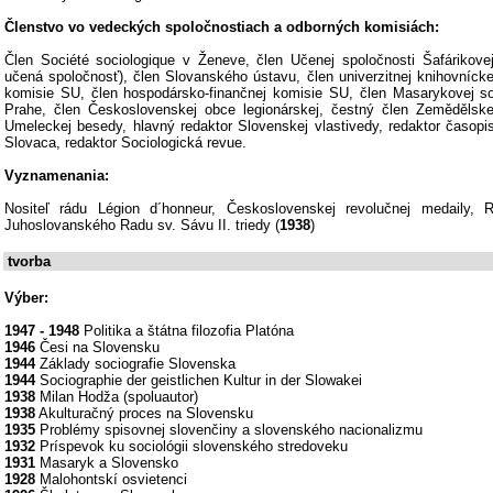
Členstvo vo vedeckých spoločnostiach a odborných komisiách:
Člen Société sociologique v Ženeve, člen Učenej spoločnosti Šafárikove
učená spoločnosť), člen Slovanského ústavu, člen univerzitnej knihovnícke
komisie SU, člen hospodársko-finančnej komisie SU, člen Masarykovej soc
Prahe, člen Československej obce legionárskej, čestný člen Zemědělske
Umeleckej besedy, hlavný redaktor Slovenskej vlastivedy, redaktor časop
Slovaca, redaktor Sociologická revue.
Vyznamenania:
Nositeľ rádu Légion d´honneur, Československej revolučnej medaily,
Juhoslovanského Radu sv. Sávu II. triedy (
1938
)
tvorba
Výber:
1947 - 1948
Politika a štátna filozofia Platóna
1946
Česi na Slovensku
1944
Základy sociografie Slovenska
1944
Sociographie der geistlichen Kultur in der Slowakei
1938
Milan Hodža (spoluautor)
1938
Akulturačný proces na Slovensku
1935
Problémy spisovnej slovenčiny a slovenského nacionalizmu
1932
Príspevok ku sociológii slovenského stredoveku
1931
Masaryk a Slovensko
1928
Malohontskí osvietenci