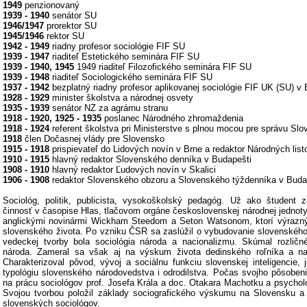
1949
penzionovaný
1939 - 1940
senátor SU
1946/1947
prorektor SU
1945/1946
rektor SU
1942 - 1949
riadny profesor sociológie FIF SU
1939 - 1947
riaditeľ Estetického seminára FIF SU
1939 - 1940, 1945
1949 riaditeľ Filozofického seminára FIF SU
1939 - 1948
riaditeľ Sociologického seminára FIF SU
1937 - 1942
bezplatný riadny profesor aplikovanej sociológie FIF UK (SU) v 
1928 - 1929
minister školstva a národnej osvety
1935 - 1939
senátor NZ za agrárnu stranu
1918 - 1920, 1925 - 1935
poslanec Národného zhromaždenia
1918 - 1924
referent školstva pri Ministerstve s plnou mocou pre správu Sl
1918
člen Dočasnej vlády pre Slovensko
1915 - 1918
prispievateľ do Lidových novín v Brne a redaktor Národných list
1910 - 1915
hlavný redaktor Slovenského denníka v Budapešti
1908 - 1910
hlavný redaktor Ľudových novín v Skalici
1906 - 1908
redaktor Slovenského obzoru a Slovenského týždenníka v Buda
Sociológ, politik, publicista, vysokoškolský pedagóg. Už ako študent zah
činnosť v časopise Hlas, tlačovom orgáne československej národnej jednoty
anglickými novinármi Wickham Steedom a Seton Watsonom, ktorí výrazn
slovenského života. Po vzniku ČSR sa zaslúžil o vybudovanie slovenského
vedeckej tvorby bola sociológia národa a nacionalizmu. Skúmal rozličn
národa. Zameral sa však aj na výskum života dedinského roľníka a n
Charakterizoval pôvod, vývoj a sociálnu funkciu slovenskej inteligencie, 
typológiu slovenského národovedstva i odrodilstva. Počas svojho pôsobeni
na prácu sociológov prof. Josefa Krála a doc. Otakara Machotku a psychol
Svojou tvorbou položil základy sociografického výskumu na Slovensku a
slovenských sociológov.