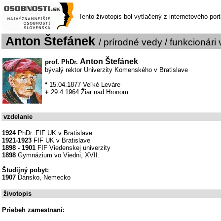
Tento životopis bol vytlačený z internetového por
Anton Štefánek
/ prírodné vedy / funkcionári
Anton Štefánek
prof. PhDr.
bývalý rektor Univerzity Komenského v Bratislave
*
15.04.1877 Veľké Leváre
+
29.4.1964 Žiar nad Hronom
vzdelanie
1924
PhDr. FIF UK v Bratislave
1921-1923
FIF UK v Bratislave
1898 - 1901
FIF Viedenskej univerzity
1898
Gymnázium vo Viedni, XVII.
Študijný pobyt:
1907
Dánsko, Nemecko
životopis
Priebeh zamestnaní: