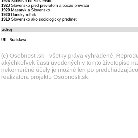
1926
Školstvo na Slovensku
1923
Slovensko pred prevratom a počas prevratu
1920
Masaryk a Slovensko
1920
Dánsky roľník
1919
Slovensko ako sociologický predmet
zdroj
UK - Bratislava
(c) Osobnosti.sk - všetky práva vyhradené. Reprod
akýchkoľvek častí uvedených v tomto životopise na
nekomerčné účely je možné len po predchádzajúc
realizátora projektu Osobnosti.sk.