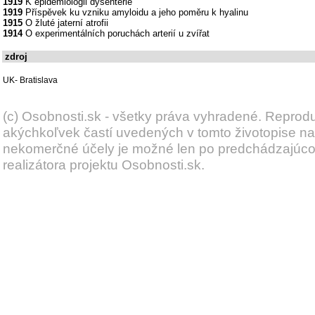
1919
K epidemiologii dysenterie
1919
Příspěvek ku vzniku amyloidu a jeho poměru k hyalinu
1915
O žluté jaterní atrofii
1914
O experimentálních poruchách arterií u zvířat
zdroj
UK- Bratislava
(c) Osobnosti.sk - všetky práva vyhradené. Reprod
akýchkoľvek častí uvedených v tomto životopise na
nekomerčné účely je možné len po predchádzajúc
realizátora projektu Osobnosti.sk.