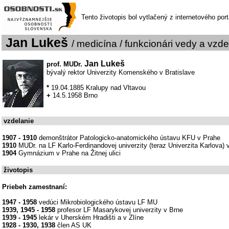
Tento životopis bol vytlačený z internetového por
Jan Lukeš
/ medicína / funkcionári vedy a vzde
Jan Lukeš
prof. MUDr.
bývalý rektor Univerzity Komenského v Bratislave
*
19.04.1885 Kralupy nad Vltavou
+
14.5.1958 Brno
vzdelanie
1907 - 1910
demonštrátor Patologicko-anatomického ústavu KFU v Prahe
1910
MUDr. na LF Karlo-Ferdinandovej univerzity (teraz Univerzita Karlova) 
1904
Gymnázium v Prahe na Žitnej ulici
životopis
Priebeh zamestnaní:
1947 - 1958
vedúci Mikrobiologického ústavu LF MU
1939, 1945 - 1958
profesor LF Masarykovej univerzity v Brne
1939 - 1945
lekár v Uherském Hradišti a v Zlíne
1928 - 1930, 1938
člen AS UK