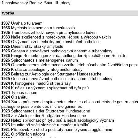
Juhoslovanský Rad sv. Sávu III. triedy
tvorba
1937
Úvaha o tularaemii
1936
Myelosis leukaemica a tuberkulosis
1936
Trombosis žil ledvinových při amyloidose ledvin
1933
Naše zkušenosti s horečkovou léčbou a výrobou vakcin
1928
O významu zootechniky pro konstituční pathologii
1926
Dnešní stav otázky amyloidu
1926
Genesa a srovnávací pathologická anatomie tuberkulosy
1926
Einige Bemerkungen zur darstellung der Spirochäten im Schnitte
1926
Spirochaetosis melaenogenes canum
1925
O praekancerosních stavech vznikajících působením živočišních paras
1925
K otázce aetiologie lymfogranulomatosy
1925
Beitrag zur Aetiologie der Stuttgarter Hundeseuche
1925
Genesa a srovnávací pathologická anatomie tuberkulosy
1924
K histogenesi nádorů štítne žlazy
1924
K nálezu a významu spirochaet při tyfu psů
1924
Typhus canum
1924
O zánětu
1924
Sur la présence de spirochétes chez les chiens atteints de gastro-entérit
pathogéne possible de ces micro-organismes
1923
Spirochaetosis der Stuttgarter Hundeseuche
1923
Zur Ätiologie der Stuttgarter Hundeseuche
1923
Nález spirochaet při tyfu psů a jejich aetiologický význam
1923
Imunita při sněti slezinné u morčat a králíků
1921
Příspěvek ke studiu podstaty haemolysinu a agglutiminu
1921
O příčinách nádoru