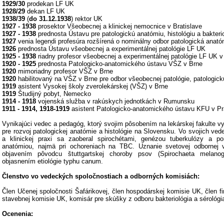
1929/30
prodekan LF UK
1928/29
dekan LF UK
1938/39
(
do 31.12.1938
) rektor UK
1927 - 1938
prosektor Všeobecnej a klinickej nemocnice v Bratislave
1927 - 1938
prednosta Ústavu pre patologickú anatómiu, histológiu a bakteri
1927
venia legendi profesúra rozšírená o nominálny odbor patologická anat
1926
prednosta Ústavu všeobecnej a experimentálnej patológie LF UK
1925 - 1938
riadny profesor všeobecnej a experimentálnej patológie LF UK v
1920 - 1925
prednosta Patologicko-anatomického ústavu VŠZ v Brne
1920
mimoriadny profesor VŠZ v Brne
1920
habilitovaný na VŠZ v Brne pre odbor všeobecnej patológie, patologick
1919
asistent Vysokej školy zverolekárskej (VŠZ) v Brne
1919
Študijný pobyt, Nemecko
1914 - 1918
vojenská služba v rakúskych jednotkách v Rumunsku
1911 - 1914, 1918-1919
asistent Patologicko-anatomického ústavu KFU v P
Vynikajúci vedec a pedagóg, ktorý svojim pôsobením na lekárskej fakulte v
pre rozvoj patologickej anatómie a histológie na Slovensku. Vo svojich v
a klinickej praxi sa zaoberal spirochétami, genézou tuberkulózy a po
anatómiou, najmä pri ochoreniach na TBC. Uznanie svetovej odbornej ve
objavením pôvodcu štuttgartskej choroby psov (Spirochaeta melan
objasnením etiológie typhu canum.
Členstvo vo vedeckých spoločnostiach a odborných komisiách:
Člen Učenej spoločnosti Šafárikovej, člen hospodárskej komisie UK, člen f
stavebnej komisie UK, komisár pre skúšky z odboru bakteriológia a sérológi
Ocenenia: