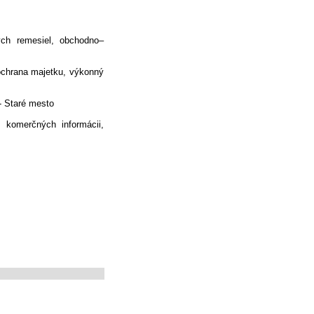
ých remesiel, obchodno–
 ochrana majetku, výkonný
 Staré mesto
komerčných informácii,