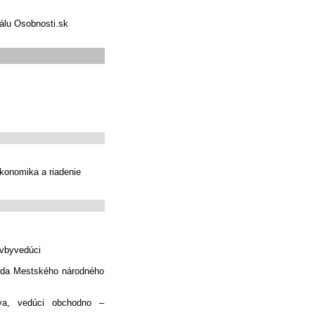
tálu Osobnosti.sk
konomika a riadenie
avbyvedúci
seda Mestského národného
va, vedúci obchodno –