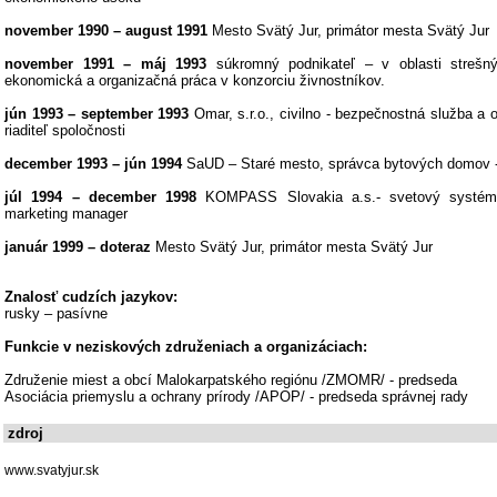
november 1990 – august 1991
Mesto Svätý Jur, primátor mesta Svätý Jur
november 1991 – máj 1993
súkromný podnikateľ – v oblasti strešn
ekonomická a organizačná práca v konzorciu živnostníkov.
jún 1993 – september 1993
Omar, s.r.o., civilno - bezpečnostná služba a
riaditeľ spoločnosti
december 1993 – jún 1994
SaUD – Staré mesto, správca bytových domov -
júl 1994 – december 1998
KOMPASS Slovakia a.s.- svetový systém 
marketing manager
január 1999 – doteraz
Mesto Svätý Jur, primátor mesta Svätý Jur
Znalosť cudzích jazykov:
rusky – pasívne
Funkcie v neziskových združeniach a organizáciach:
Združenie miest a obcí Malokarpatského regiónu /ZMOMR/ - predseda
Asociácia priemyslu a ochrany prírody /APOP/ - predseda správnej rady
zdroj
www.svatyjur.sk