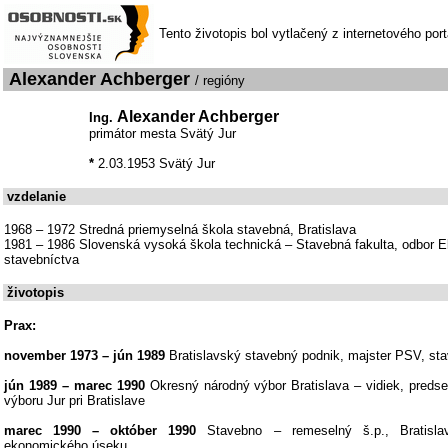
Tento životopis bol vytlačený z internetového por
Alexander Achberger
/ regióny
Alexander Achberger
Ing.
primátor mesta Svätý Jur
*
2.03.1953 Svätý Jur
vzdelanie
1968 – 1972 Stredná priemyselná škola stavebná, Bratislava
1981 – 1986 Slovenská vysoká škola technická – Stavebná fakulta, odbor E
stavebníctva
životopis
Prax:
november 1973 – jún 1989
Bratislavský stavebný podnik, majster PSV, st
jún 1989 – marec 1990
Okresný národný výbor Bratislava – vidiek, pred
výboru Jur pri Bratislave
marec 1990 – október 1990
Stavebno – remeselný š.p., Bratisla
ekonomického úseku