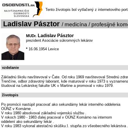
Tento životopis bol vytlačený z internetového por
Ladislav Pásztor
/ medicína / profesijné kom
Ladislav Pásztor
MUDr.
prezident Asociácie súkromných lekárov
*
16.06.1954 Levice
vzdelanie
Základnú školu navštevoval v Čate. Od roku 1969 navštevoval Strednú zdra
Trenčíne, odbor zdravotný laborant, kde maturoval v roku 1973 s vyznamen
študoval na Lekárskej fakulte UK v Martine a promoval v roku 1979.
životopis
Po promócii nastúpil pracovať ako sekundárny lekár interného oddelenia
OÚNZ v Komárne .
V roku 1980 absolvoval základnú vojenskú službu .
V rokoch 1980 - 1983 ďalej pracoval v OÚNZ Komárno na internom
oddelení ako sekundárny lekár .
V roku 1983 vykonal atestačnú skúšku I. stupňa zo všeobecného lekárstva 