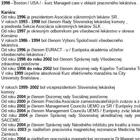
1998 -
Boston / USA / - kurz Managed care v oblasti pracovného lekárstva .
Kariéra
:
Od roku
1996
je prezidentom Asociácie súkromných lekárov SR .
V rokoch
1993 - 1998
bol členom Rady Slovenskej lekárskej komory ,
a predseda Sekcie Asociácia súkromných lekárov SLK .
Od roku
1997
je okresným odborníkom pre všeobecné lekárstvo v okrese
Komárno .
V rokoch
1986 - 1994
bol členom Výboru Spoločnosti všeobecného
lekárstva .
Od roku
1996
je členom EURACT - u / Európska akadémia učiteľov
všeobecného lekárstva / .
Od roku
1998 do roku 2002
bol členom Správnej rady Všeobecnej
zdravotnej poisťovne .
Od roku
1998 do roku 2002
bol členom dozornej rady Kúpeľov Turčianske Te
V roku
1999
úspešne absolvoval Kurz efektívneho manažéra na City
University Bratislava .
V rokoch
1999- 2002
bol viceprezidentom Slovenskej lekárskej
komory .
Od roku
2004
je členom Dozornej rady Sociálnej poisťovne.
Od roku
2000
je členom Prezídia Asociácie zamestnávateľských zväzov a z
Od roku
2002
je členom Management Councilu UEMO za SR / Európsky zvä
Od roku
2004
je členom Management Councilu UEMS / Európsky zväz lekárs
Od roku
2004
je členom Správnej rady Slovenskej akreditačnej rady pr
SACCME/.
Od roku
2004
je členom Správnej rady Národného inštitútu pre kvalitu a inová
Od roku
2003
je riaditeľom pracoviska magnetickej rezonancie Medicína
Zámkoch.
Od roku
2004
je riaditeľom pracoviska magnetickej rezonancie Dr.Magnet sro