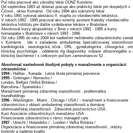
Pol roka pracoval ako závodný lekár OÚNZ Komárno .
Od septembra 1983 až doteraz pracuje ako praktický lekár pre dospelých v
Čičove , okres Komárno . Od roku 1994 ako súkromný lekár .
V roku 1991 vykonal atestáciu II. stupňa zo všeobecného lekárstva .
V rokoch 1992 - 1995 pracoval ako externý asistent Katedry všeobecného
lekárstva Inštitútu pre ďalšie vzdelávanie lekárov v Bratislave .
Absolvoval kurzy akupunktúry v Brne v rokoch 1992 - 1995 a kurzy
homeopátie v Bratislave v rokoch 1993 - 1996 .
Od roku 1995 do roku 2004 bol riaditeľom neštátneho zdravotníckeho zariade
v Komárne . Ide o zariadenie ambulantnej špecializovanej starostlivost
kardiologická , neurologická, očná , ORL , gynekologická , chirurgická , ort
klinickej psychológie , oddelenie rtg diagnostiky vrátane ultrasonogáfie 
klinickej biochémie / s celkovým počtom zamestnancov 52 .
Absolvoval nasledovné študijné pobyty v manažmente a organizácii
zdravotníctva :
1994 -
Halifax , Kanada : Letná škola primárnej prevencie
1995 -
Gottingen / Nemecko /
London, Belfast /Veľká Británia /
Barcelona / Španielsko /
Manažment primárnej zdravotnej starostlivosti , problematika
foundholdingu .
1996 -
Washington , Miami , Chicago / USA / - manažment a financovanie
zdravotníctva v oblasti ambulantnej starostlivosti a domácej
ošetrovateľskej starostlivosti . Zdravotné poisťovníctvo USA .
Kurz Asociácie zdravotníckych manažérov USA :
Financovanie zdravotníctva v rámci managed care .
1997 -
Utrecht / Holandsko / , London / Veľká Británia /
Organizácia a financovanie primárnej zdravotnej starostlivosti , otázky
kontroly a riadenia kvality .