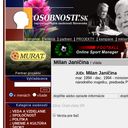
|
|
|
|
|
o projekte
kritériá
partneri
PROJEKTY
kampane
rekla
Milan Janičina
/ vláda
Milan Janičina
JUDr.
mar. 1994 - dec. 1994 - minister
národného majetku, predseda P
v menách
všade
doplňte alebo opravte informácie
doplň
Zdroj: Úrad vlády SR
.: VEDA A VZDELANIE
.: SPOLOČNOSŤ
Verzia pre tlač
.: POLITIKA
.: UMENIE A KULTÚRA
.: ŠPORT