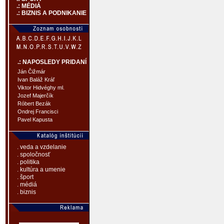
.: MÉDIÁ
.: BIZNIS A PODNIKANIE
.: NAPOSLEDY PRIDANÍ
Ján Čižmár
Ivan Baláž Kráľ
Viktor Hidvéghy ml.
Jozef Majerčík
Róbert Bezák
Ondrej Francisci
Pavel Kapusta
. veda a vzdelanie
. spoločnosť
. politika
. kultúra a umenie
. šport
. médiá
. biznis