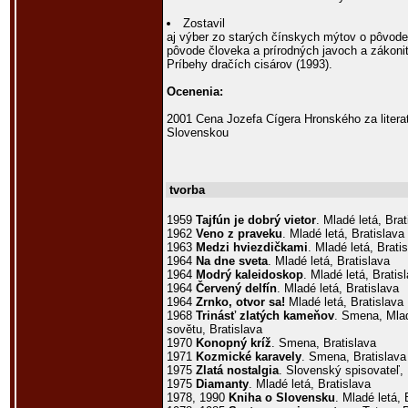
Zostavil
aj výber zo starých čínskych mýtov o pôvode
pôvode človeka a prírodných javoch a zákoni
Príbehy dračích cisárov (1993).
Ocenenia:
2001 Cena Jozefa Cígera Hronského za litera
Slovenskou
tvorba
1959
Tajfún je dobrý vietor
. Mladé letá, Brat
1962
Veno z praveku
. Mladé letá, Bratislava
1963
Medzi hviezdičkami
. Mladé letá, Brati
1964
Na dne sveta
. Mladé letá, Bratislava
1964
Modrý kaleidoskop
. Mladé letá, Bratis
1964
Červený delfín
. Mladé letá, Bratislava
1964
Zrnko, otvor sa!
Mladé letá, Bratislava
1968
Trinásť zlatých kameňov
. Smena, Mlad
sovětu, Bratislava
1970
Konopný kríž
. Smena, Bratislava
1971
Kozmické karavely
. Smena, Bratislava
1975
Zlatá nostalgia
. Slovenský spisovateľ, 
1975
Diamanty
. Mladé letá, Bratislava
1978, 1990
Kniha o Slovensku
. Mladé letá, 