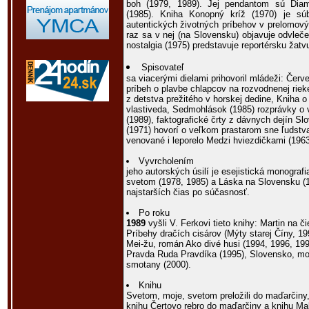
boh (1979, 1989). Jej pendantom sú Dia
(1985). Kniha Konopný kríž (1970) je sú
autentických životných príbehov v prelomový
raz sa v nej (na Slovensku) objavuje odvleč
nostalgia (1975) predstavuje reportérsku žatv
Spisovateľ
sa viacerými dielami prihovoril mládeži: Červ
príbeh o plavbe chlapcov na rozvodnenej riek
z detstva prežitého v horskej dedine, Kniha 
vlastiveda, Sedmohlások (1985) rozprávky o 
(1989), faktografické črty z dávnych dejín S
(1971) hovorí o veľkom prastarom sne ľudstva
venované i leporelo Medzi hviezdičkami (1963
Vyvrcholením
jeho autorských úsilí je esejistická monograf
svetom (1978, 1985) a Láska na Slovensku (
najstarších čias po súčasnosť.
Po roku
1989
vyšli V. Ferkovi tieto knihy: Martin na č
Príbehy dračích cisárov (Mýty starej Číny, 
Mei-žu, román Ako divé husi (1994, 1996, 19
Pravda Ruda Pravdíka (1995), Slovensko, moj
smotany (2000).
Knihu
Svetom, moje, svetom preložili do maďarčiny, 
knihu Čertovo rebro do maďarčiny a knihu Mal