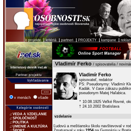
|
|
|
|
|
o projekte
kritériá
partneri
PROJEKTY
kampane
rekla
Vladimír Ferko
/ spisovatelia / novinár
Vladimír Ferko
spisovateľ, redaktor
PS: Pseudonymy: Vladimír Kle
Kadák. V čase zákazu publik
pseudonym Matej Haľabica.
v menách
všade
10.08.1925 Veľké Rovné, ok
*
24.10.2002 Bratislava
†
.: VEDA A VZDELANIE
vzdelanie
.: SPOLOČNOSŤ
.: POLITIKA
Ľudovú a meštiansku školu navštevoval v rod
.: UMENIE A KULTÚRA
Zmaturoval v roku
1954
na Gymnáziu v Bratis
.: ŠPORT