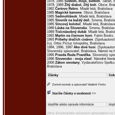
1978, 1985
Svetom, moje, svetom
. Tatran, 
1978, 1989
Žltý diabol, žltý boh
. Obzor, Bra
1982
Čertovo Rebro
. Mladé letá, Bratislava
1985
Magické kamene
. Obzor, Bratislava
1985
Sedmohlások
. Mladé letá, Bratislava
1985
Slovník na každý deň
. Smena, Bratisl
1985
Slncový kolotoč
. Mladé letá, Bratislav
1988
Láska na Slovensku
. Smena, Bratislav
1989
Tisícnásobný dukát
. Mladé letá, Bratis
1992
Martin na čiernom koni
. Fatrin Books,
1993
Príbehy dračích cisárov
. (Spoluautor
žu), Orbis Pictus Istropolita, Bratislava
1994, 1996, 1997
Ako divé husi
. (Spoluauto
Slovenský spisovateľ, Bratislava. Námet na h
1995
Pravda Ruda Pravdíka
. Slovenský spis
1996
Slovensko - moja vlasť
. Národné liter
2000
Zákon smotany
. Vydavateľstvo Spolku 
Bratislava
články
link
Zomrel novinár a spisovateľ Vladimír Ferko
>>
Staršie články o osobnosti
doplňte alebo opravte informácie
dopl
Zdroj: Encyklopédia súčasných spisovateľov na 