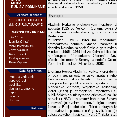
Vysokoškolské štúdium žurnalistiky na Filozof
.: MÉDIÁ
.: BIZNIS A PODNIKANIE
absolvoval v roku
1958
.
životopis
Vladimír Ferko je priekopníkom literatúry f
augusta
1925
vo Veľkom Rovnom, okres Byt
maturite na bratislavskom gymnáziu, študo
.: NAPOSLEDY PRIDANÍ
Bratislave.
Ján Čižmár
V rokoch
1950 - 1965
bol redaktorom 
Ivan Baláž Kráľ
šéfredaktora) denníka Smena, zároveň b
Viktor Hidvéghy ml.
denníka Narodna mladež Sofia a gruzínskeho
Jozef Majerčík
V rokoch
1965 - 1969
bol vedúcim publicistic
Róbert Bezák
a zástupcom šéfredaktora týždenníka No
Ondrej Francisci
pôsobil ako reportér Smeny na nedeľu. Od r
Pavel Kapusta
Zomrel v Bratislave 24. októbra
2002
.
Literárna tvorba Vladimíra Ferku, ktorej do
príroda i súčasnosť, je úzko spätá s jeho
. veda a vzdelanie
Knižne debutoval po deviatich rokoch intenz
. spoločnosť
časopisecky publikovaných reportáží z 
. politika
Mongolsko, Vietnam, Švajčiarsko, Taliansko
. kultúra a umenie
vietor (1959) je cestopisnou reportážou z
. šport
publikáciách sa už výrazne orientoval na li
. médiá
praveku (1962) je nerastné bohatstvo Sloven
. biznis
venovaná jaskyniam, predovšetkým sloven
človeka. Esejistické dielo Trinásť zlatých 
materiálnych pilieroch našej civilizáci
celosvetového hľadiska. "Portrét" zlata stvár