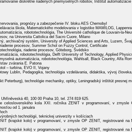
ogramovanie diskrétne riadených priemyselných robotov, Inštitút automatizác
zervovania, prognózy a zabezpečenie IV. bloku AES Chernobyl
elávacia škola, Matematického modelovania v logistike MAMILOG, Lappenra
tomatizácia, robototechnológia, The Université catholique de Louvain-la-Ne
sov, na Universita Cattolica del Sacro Cuore, Milano
ý, archivačný systém, University of Applied Sciences and Arts, Luzern, Šva
riadenie procesov, Summer Schol on Fuzzy Control, Certificate
otechnológia, riadenie procesov, Göteborg, Švédsko
matizácia, robototechnológia, Delft University of Technology, Applied Physi
myselná automatizácia, robototechnológia, Wahlsall, Black Country, Alfa Ro
Ústav zvárania E. Patona
tol – turbína, EVO II, Vojany
wy Lublin, Pedagogika, technológia vzdelávania, didaktika, vývoj človeka,
Peterburg), technológie mechaniky, optiky, Leningradský inštitút presnej me
, Uhříněveská 40, 100 00 Praha 10, tel. 274 819 625.
ie celoslovenského kola XXI. ročníka ZENIT v programovaní, v zmysle O
nosťou od 1. januára
dňoch
ýrobných technológii, teknickej univerzity v košíciach
IT (krajské kolo) v programovaní, v zmysle OP ZENIT, registrované na Mi
IT (krajské kolo) v programovaní, v zmysle OP ZENIT, registrované na Mi