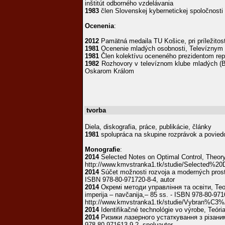
inštitút odborného vzdelávania
1983
člen Slovenskej kybernetickej spoločnosti
Ocenenia
:
2012
Pamätná medaila TU Košice, pri príležitost
1981
Ocenenie mladých osobnosti, Televíznym
1981
Člen kolektívu oceneného prezidentom repub
1982
Rozhovory v televíznom klube mladých (BA
Oskarom Králom
tvorba
Diela, diskografia, práce, publikácie, články
1981
spolupráca na skupine rozprávok a povied
Monografie
:
2014
Selected Notes on Optimal Control, Theory
http://www.kmvstranka1.tk/studie/Selected
2014
Súčet možnosti rozvoja a moderných prostried
ISBN 978-80-971720-8-4, autor
2014
Окремі методи управління та освіти, Теорія
imperija – navčanija,– 85 ss. - ISBN 978-80-971
http://www.kmvstranka1.tk/studie/Vybr
2014
Identifikačné technológie vo výrobe, Teóri
2014
Ризики лазерного устаткування з різаним ма
978-80-971613-9-2, spoluautor