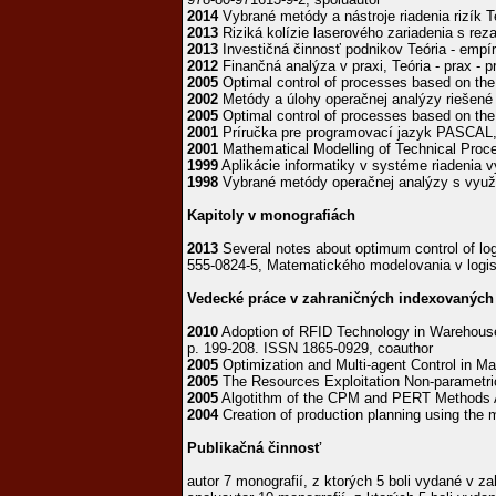
2014
Vybrané metódy a nástroje riadenia rizík Te
2013
Riziká kolízie laserového zariadenia s rez
2013
Investičná činnosť podnikov Teória - empí
2012
Finančná analýza v praxi, Teória - prax - p
2005
Optimal control of processes based on the
2002
Metódy a úlohy operačnej analýzy riešené 
2005
Optimal control of processes based on the
2001
Príručka pre programovací jazyk PASCAL, 
2001
Mathematical Modelling of Technical Proce
1999
Aplikácie informatiky v systéme riadenia v
1998
Vybrané metódy operačnej analýzy s využit
Kapitoly v monografiách
2013
Several notes about optimum control of log
555-0824-5, Matematického modelovania v logi
Vedecké práce v zahraničných indexovaných
2010
Adoption of RFID Technology in Warehouse
p. 199-208. ISSN 1865-0929, coauthor
2005
Optimization and Multi-agent Control in M
2005
The Resources Exploitation Non-parametric
2005
Algotithm of the CPM and PERT Methods Ap
2004
Creation of production planning using the 
Publikačná činnosť
autor 7 monografií, z ktorých 5 boli vydané v za