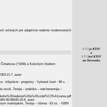
roch určených pre adaptívne riadenie moderovaných
KTO
je KTO?
a
KTO
bol KTO?
na Slovensku
 Čintalovou (*1936) a Košickým štúdiom
2303-21-7, autor
 - inšpirácie - prognózy : Vybrané časti - 86 s.. -
osviti, Teorija – praktika – natchenennija –
eho%20riadenia%20a%20vzdel%C3%A1vania.pdf
ISBN 80-86645-25-8, autor
ym materijalom, Teorija – rišenia - 63 ss. - ISBN