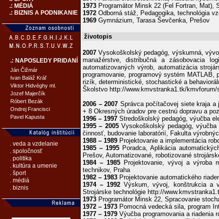
1973
Programátor Minsk 22 (Fel Fortran, Mat), 
.: MÉDIÁ
1972
Odborná stáž, Pedagogika, technológia vzd
.: BIZNIS A PODNIKANIE
1969
Gymnázium, Tarasa Ševčenka, Prešov
životopis
2007
Vysokoškolský pedagóg, výskumná, vývojová
manažérstve, distribučná a zásobovacia logi
.: NAPOSLEDY PRIDANÍ
automatizovaných výrob, automatizácia strojárs
Ján Čižmár
programovanie, programový systém MATLAB, príro
Ivan Baláž Kráľ
rizík, deterministické, stochastické a behavior
Viktor Hidvéghy ml.
Školstvo http://www.kmvstranka1.tk/kmvforum
Jozef Majerčík
Róbert Bezák
2006 – 2007
Správca počítačovej siete kraja a
Ondrej Francisci
+ 8 Okresných úradov pre cestnú dopravu a po
Pavel Kapusta
1996 – 1997
Stredoškolský pedagóg, výučba ele
1995 – 2005
Vysokoškolský pedagóg, výučba nu
činnosť, budovanie laboratórií, Fakulta výrobn
1988 – 1989
Projektovanie a implementácia rob
. veda a vzdelanie
1985 – 1995
Poradca, Aplikácia automatickýc
. spoločnosť
Prešov, Automatizované, robotizované strojársk
. politika
1984 – 1985
Projektovanie, vývoj a výroba m
. kultúra a umenie
technikov, Praha
. šport
1982 – 1983
Projektovanie automatického riaden
. médiá
1974 – 1992
Výskum, vývoj, konštrukcia a vý
. biznis
Strojárske technológie http://www.kmvstrank
1973
Programátor Minsk 22, Spracovanie stocha
1972 – 1973
Pomocná vedecká sila, program Inte
1977 – 1979
Výučba programovania a riadenia r