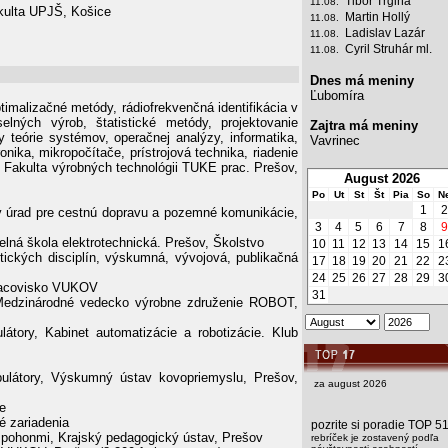
Tibor Trgiňa
11.08.
akulta UPJŠ, Košice
Martin Hollý
11.08.
Ladislav Lazár
11.08.
Cyril Struhár ml.
11.08.
Dnes má meniny
Ľubomíra
imalizačné metódy, rádiofrekvenčná identifikácia v
lných výrob, štatistické metódy, projektovanie
Zajtra má meniny
y teórie systémov, operačnej analýzy, informatika,
Vavrinec
ika, mikropočítače, prístrojová technika, riadenie
v, Fakulta výrobných technológii TUKE prac. Prešov,
August 2026
Po
Ut
St
Št
Pia
So
N
1
2
ký úrad pre cestnú dopravu a pozemné komunikácie,
3
4
5
6
7
8
9
ná škola elektrotechnická. Prešov, Školstvo
10
11
12
13
14
15
1
ických disciplín, výskumná, vývojová, publikačná
17
18
19
20
21
22
2
24
25
26
27
28
29
3
pracovisko VUKOV
31
, Medzinárodné vedecko výrobne združenie ROBOT,
átory, Kabinet automatizácie a robotizácie. Klub
ulátory, Výskumný ústav kovopriemyslu, Prešov,
za august 2026
e
é zariadenia
pozrite si poradie TOP 5
 pohonmi, Krajský pedagogický ústav, Prešov
rebríček je zostavený podľa