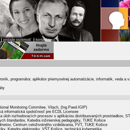
|
|
pridajte osobnosť
kontakt
troník, programátor, aplikátor priemyselnej automatizácie, informatik, veda a 
áby
ational Monitoring Commitee, Vilach, (Ing.Paed.IGIP)
ká informatická spoločnosť pre ECDL Licensee
a úloh rozhodovacích procesov s aplikáciou distribuovaných prostriedkov, S
ch štandardov, Katedra inžinierskej pedagogiky, TUKE Košice
dmetov, Centrum celoživotného vzdelávania, FVT, TUKE Košice
iky, Katedra elektroniky, VŠT Košice, technická kybernetika,