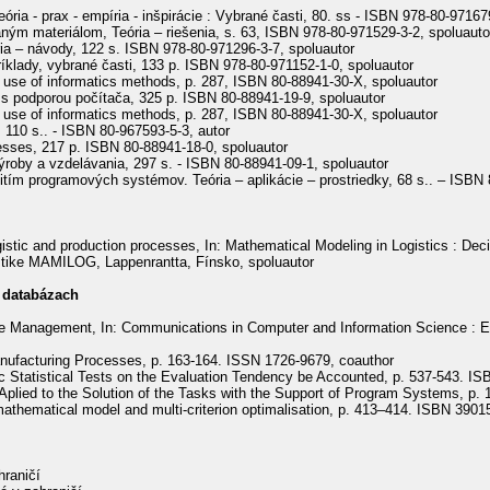
ória - prax - empíria - inšpirácie : Vybrané časti, 80. ss - ISBN 978-80-97167
aným materiálom, Teória – riešenia, s. 63, ISBN 978-80-971529-3-2, spoluauto
ria – návody, 122 s. ISBN 978-80-971296-3-7, spoluautor
ríklady, vybrané časti, 133 p. ISBN 978-80-971152-1-0, spoluautor
 use of informatics methods, p. 287, ISBN 80-88941-30-X, spoluautor
s podporou počítača, 325 p. ISBN 80-88941-19-9, spoluautor
 use of informatics methods, p. 287, ISBN 80-88941-30-X, spoluautor
110 s.. - ISBN 80-967593-5-3, autor
sses, 217 p. ISBN 80-88941-18-0, spoluautor
ýroby a vzdelávania, 297 s. - ISBN 80-88941-09-1, spoluautor
ím programových systémov. Teória – aplikácie – prostriedky, 68 s.. – ISBN 
istic and production processes, In: Mathematical Modeling in Logistics : De
stike MAMILOG, Lappenrantta, Fínsko, spoluautor
 databázach
 Management, In: Communications in Computer and Information Science : EN
anufacturing Processes, p. 163-164. ISSN 1726-9679, coauthor
 Statistical Tests on the Evaluation Tendency be Accounted, p. 537-543. I
lied to the Solution of the Tasks with the Support of Program Systems, p.
mathematical model and multi-criterion optimalisation, p. 413–414. ISBN 390
hraničí