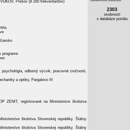
návštevnosti osobností
ie VUKOV, Prešov (8 200 frekventantov)
2303
osobností
v databáze portálu
ntta,
uve
jčiarsko
cs programe
meo
 psychológia, odborný výcvik, pracovné zručnosti,
chaniky a optiky, Pargalovo III
P ZENIT, registrované na Ministerstve školstva
nisterstve školstva Slovenskej republiky. Štátny
nisterstve školstva Slovenskej republiky. Štátny