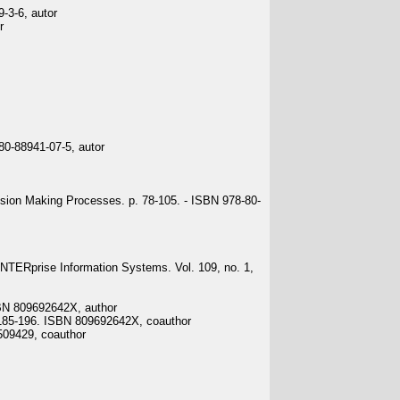
9-3-6, autor
r
80-88941-07-5, autor
cision Making Processes. p. 78-105. - ISBN 978-80-
TERprise Information Systems. Vol. 109, no. 1,
SBN 809692642X, author
 185-196. ISBN 809692642X, coauthor
1509429, coauthor