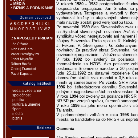
V rokoch
1980 – 1982
postgraduálne študov
.: MÉDIÁ
.: BIZNIS A PODNIKANIE
hospodársku propagáciu. Ján Smolec sa
vydavateľstva Tatrapress a vytvoril v ňom
vychádzať knižky o utajovaných slovenský
malo navždy zostať pred verejnosťou tabu.
Po novembri
1989
člen Slovenského zväzu n
na Syndikát slovenských novinárov. Avšak 
syndikátu vôbec neprejavovalo ani najmenš
.: NAPOSLEDY PRIDANÍ
záujmy Slovenska. Preto spolu s R. Kalisk
Ján Čižmár
J. Fekom, P. Štrelingerom, G. Zelenanyom 
Ivan Baláž Kráľ
novinárov Za pravdivý obraz Slovenska. Ne
Viktor Hidvéghy ml.
novinárskej organizácie – Združenia slovensk
V roku
1992
bol zvolený za poslanca 
Jozef Majerčík
zhromaždenia za HZDS. Ako poslanec zahl
Róbert Bezák
poslancami Snemovne národov a 30 poslan
Ondrej Francisci
ľudu 25.11.1992 za ústavné rozdelenie Če
Pavel Kapusta
dobrovoľne skrátili svoj mandát o 3,5 roka
mnohí aj zamestnanie. Po vzniku SR v rok
1996
bol šéfredaktorom denníku Slovenská 
. veda a vzdelanie
jedným z najpredávanejších na slovenskom t
. spoločnosť
V roku
1994
bol zvolený za poslanca NR SR 
. politika
NR SR pre verejnú správu, územnú samospráv
. kultúra a umenie
V roku
1996
sa jeho meno spomínalo v súvi
. šport
Taliansku.
. médiá
V parlamentných voľbách v roku
1998
kand
. biznis
miesta na kandidátke sa do NR SR už nepreb
Ocenenia
Ján Smolec napísal nespočetne veľa článk