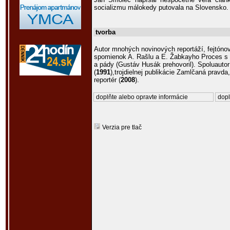
socializmu málokedy putovala na Slovensko. D
tvorba
Autor mnohých novinových reportáží, fejtónov
spomienok A. Rašlu a E. Žabkayho Proces s 
a pády (Gustáv Husák prehovoril). Spoluauto
(
1991
),trojdielnej publikácie Zamlčaná pravd
reportér (
2008
).
doplňte alebo opravte informácie
dopl
Verzia pre tlač