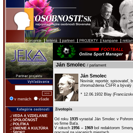
|
|
|
|
|
o projekte
kritériá
partneri
PROJEKTY
kampane
rekla
Ján Smolec
/ parlament
Ján Smolec
Novinár, reportér, spisovateľ,
zhromaždenia ČSFR a bývalý
12.06.1932 Blay (Francúzsk
*
v menách
všade
životopis
.: VEDA A VZDELANIE
Od roku
1935
vyrastal Ján Smolec v Pohrons
.: SPOLOČNOSŤ
vo firme Baťa.
.: POLITIKA
V rokoch
1956 – 1969
bol redaktorom Smeny
.: UMENIE A KULTÚRA
pracoval na viacerých miestach.
.: ŠPORT