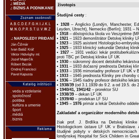
.: MÉDIÁ
životopis
.: BIZNIS A PODNIKANIE
Študijné cesty
:
•
1928
– Anglicko (Londýn, Manchester, Ed
Leyden, Utrecht), Nemecko (Berlín); 1931 – 
•
1918
– dôstojnícka škola vo Veszpréme (M
•
1921
– 1923 demonštrátor Detskej kliniky L
.: NAPOSLEDY PRIDANÍ
•
1923
– 1925 asistent Histologicko-embryolo
Ján Čižmár
•
1925
– 1933 klinický sekundár Detskej klini
Ivan Baláž Kráľ
•
1927
– 1931 vedúci lekár protituberkulóz
Viktor Hidvéghy ml.
proti TBC pri Detskej klinike LF UK
Jozef Majerčík
•
1930
– súkromný docent detského lekárstv
Róbert Bezák
•
1931
– 1933 dočasný prednosta Detskej kli
Ondrej Francisci
•
1933
– 1936 mimoriadny profesor LF UK v B
Pavel Kapusta
•
1933
– 1945 prednosta Kliniky pre choroby
•
1936
– 1945 riadny profesor detského lekár
•
1938/39
(od 3.1.1939 do 9.2. a od 19.5. do 
•
1940/41, 1941/42
– prorektor SU
. veda a vzdelanie
•
1938/39
– dekan LF UK
. spoločnosť
•
1939/40
– prodekan LF SU
. politika
•
1945 – 1976
primár a lekár Detského oddele
. kultúra a umenie
. šport
Zakladateľ a organizátor moderného detsk
. médiá
. biznis
žiak prof. J. Brdlíka na Detskej klinik
Histologickom ústave LF UK v Bratislave. 
študijné pobyty v detských nemocniciach
londýnskej Hospital for Sick Childern in Gre