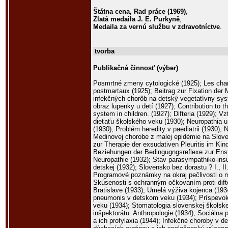
Štátna cena, Rad práce (1969)
,
Zlatá medaila J. E. Purkyně
,
Medaila za vernú službu v zdravotníctve
.
tvorba
Publikačná činnosť (výber)
Posmrtné zmeny cytologické (1925); Les cha
postmartaux (1925); Beitrag zur Fixation der 
infekčných chorôb na detský vegetatívny sys
obraz lupenky u detí (1927); Contribution to 
system in children. (1927); Difteria (1929); V
dieťaťu školského veku (1930); Neuropathia u d
(1930), Problém heredity v paediatrii (1930);
Medinovej chorobe z malej epidémie na Slove
zur Therapie der exsudativen Pleuritis im Kind
Beziehungen der Bedingugngsreflexe zur Enst
Neuropathie (1932); Stav parasympathiko-ins
detskej (1932); Slovensko bez dorastu ? I., II
Programové poznámky na okraj pečlivosti o 
Skúsenosti s ochranným očkovaním proti dift
Bratislave (1933); Umelá výživa kojenca (1934
pneumonis v detskom veku (1934); Príspevok 
veku (1934); Stomatologia slovenskej škols
inšpektorátu. Anthropologie (1934); Sociálna 
a ich profylaxia (1944); Infekčné choroby v 