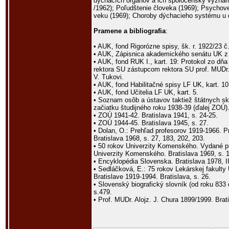
dýchacích orgánov a ich spoločenský význa
/1962); Poľudštenie človeka (1969); Psycho
veku (1969); Choroby dýchacieho systému u d
Pramene a bibliografia
:
• AUK, fond Rigorózne spisy, šk. r. 1922/23 č
• AUK, Zápisnica akademického senátu UK z 2
• AUK, fond RUK I., kart. 19: Protokol zo dň
rektora SU zástupcom rektora SU prof. MUDr. 
V. Tukovi.
• AUK, fond Habilitačné spisy LF UK, kart. 10
• AUK, fond Učitelia LF UK, kart. 5.
• Soznam osôb a ústavov taktiež štátnych s
začiatku študijného roku 1938-39 (ďalej ZOÚ).
• ZOÚ 1941-42. Bratislava 1941, s. 24-25.
• ZOÚ 1944-45. Bratislava 1945, s. 27.
• Dolan, O.: Prehľad profesorov 1919-1966. 
Bratislava 1968, s. 27, 183, 202, 203.
• 50 rokov Univerzity Komenského. Vydané pri 
Univerzity Komenského. Bratislava 1969, s. 
• Encyklopédia Slovenska. Bratislava 1978, II.
• Sedláčková, E.: 75 rokov Lekárskej fakult
Bratislave 1919-1994. Bratislava, s. 26.
• Slovenský biografický slovník (od roku 833 d
s.479.
• Prof. MUDr. Alojz. J. Chura 1899/1999. Brati