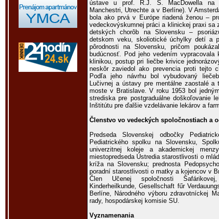
ústave u prof. R.J. S. MacDowella na K
Manchestri, Utrechte a v Berlíne). V Amsterda
bola ako prvá v Európe riadená ženou – pro
vedeckovýskumnej práci a klinickej praxi sa
detských chorôb na Slovensku – psoriázu 
detskom veku, skoliotické úchylky detí a p
pôrodnosti na Slovensku, pričom poukáza
budúcnosť. Pod jeho vedením vypracovala k
klinikou, postup pri liečbe krivice jednoráz
neskôr zaviedol ako prevencia proti tejto 
Podľa jeho návrhu bol vybudovaný liečeb
Lučivnej a ústavy pre mentálne zaostalé a 
moste v Bratislave. V roku 1953 bol jedný
strediska pre postgraduálne doškoľovanie l
Inštitútu pre ďalšie vzdelávanie lekárov a fa
Členstvo vo vedeckých spoločnostiach a 
Predseda Slovenskej odbočky Pediatrick
Pediatrického spolku na Slovensku, Spolk
univerzitnej koleje a akademickej menzy
miestopredseda Ústredia starostlivosti o m
kríža na Slovensku; prednosta Pedopsycho
poradní starostlivosti o matky a kojencov v Br
Člen Učenej spoločnosti Šafárikovej
Kinderheilkunde, Gesellschaft fűr Verdauung
Berlíne, Národného výboru zdravotníckej Ma
rady, hospodárskej komisie SU.
Vyznamenania