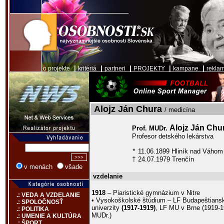
|
|
|
|
|
o projekte
kritériá
partneri
PROJEKTY
kampane
rekla
Alojz Ján Chura
/ medicína
Alojz Ján Chu
Prof. MUDr.
Profesor detského lekárstva
11.06.1899 Hliník nad Váhom
*
24.07.1979 Trenčín
†
v menách
všade
vzdelanie
1918
– Piaristické gymnázium v Nitre
.: VEDA A VZDELANIE
• Vysokoškolské štúdium – LF Budapeštiansk
.: SPOLOČNOSŤ
univerzity
(1917-1919)
, LF MU v Brne (1919-1
.: POLITIKA
MUDr.)
.: UMENIE A KULTÚRA
.: ŠPORT