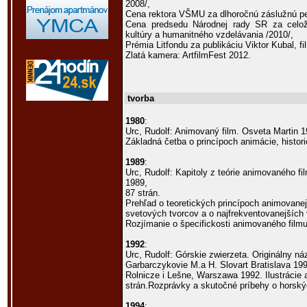
2008/,
Cena rektora VŠMU za dlhoročnú záslužnú pe
Cena predsedu Národnej rady SR za celoži
kultúry a humanitného vzdelávania /2010/,
Prémia Litfondu za publikáciu Viktor Kubal, fi
Zlatá kamera: ArtfilmFest 2012.
tvorba
1980
:
Urc, Rudolf: Animovaný film. Osveta Martin 19
Základná četba o princípoch animácie, histori
1989
:
Urc, Rudolf: Kapitoly z teórie animovaného fi
1989,
87 strán.
Prehľad o teoretických princípoch animovanej
svetových tvorcov a o najfrekventovanejších
Rozjímanie o špecifickosti animovaného filmu
1992
:
Urc, Rudolf: Górskie zwierzeta. Originálny ná
Garbarczykovie M.a H. Slovart Bratislava 1
Rolnicze i Lešne, Warszawa 1992. Ilustrácie a
strán.Rozprávky a skutočné príbehy o horský
1994
: