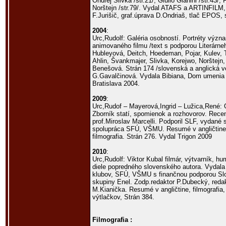
Ondrej Slivka /str.21/, Giulio Gianini /str.43/, F
Norštejn /str.79/. Vydal ATAFS a ARTINFILM,
F.Jurišič, graf.úprava D.Ondriaš, tlač EPOS, 
2004
:
Urc,Rudolf: Galéria osobností. Portréty výz
animovaného filmu /text s podporou Literárneh
Hubleyová, Deitch, Hoedeman, Pojar, Kulev, T
Ahlin, Švankmajer, Slivka, Korejwo, Norštejn
Benešová. Strán 174 /slovenská a anglická v
G.Gavalčinová. Vydala Bibiana, Dom umenia p
Bratislava 2004.
2009
:
Urc,Rudof – Mayerová,Ingrid – Lužica,René: 
Zborník statí, spomienok a rozhovorov. Rece
prof.Miroslav Marcelli. Podporil SLF, vydan
spolupráca SFÚ, VŠMU. Resumé v angličtine. F
filmografia. Strán 276. Vydal Trigon 2009
2010
:
Urc,Rudolf: Viktor Kubal filmár, výtvarník, hu
diele popredného slovenského autora. Vydala
klubov, SFÚ, VŠMU s finančnou podporou Slov
skupiny Enel. Zodp.redaktor P.Dubecký, reda
M.Kianička. Resumé v angličtine, filmografia, 
výtlačkov, Strán 384.
Filmografia :