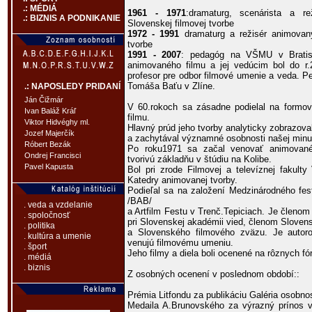
.: MÉDIÁ
1961 - 1971
:dramaturg, scenárista a r
.: BIZNIS A PODNIKANIE
Slovenskej filmovej tvorbe
1972 - 1991
dramaturg a režisér animovaný
tvorbe
1991 - 2007
: pedagóg na VŠMU v Bratisl
animovaného filmu a jej vedúcim bol do r
profesor pre odbor filmové umenie a veda. P
Tomáša Baťu v Zlíne.
.: NAPOSLEDY PRIDANÍ
Ján Čižmár
V 60.rokoch sa zásadne podielal na formo
Ivan Baláž Kráľ
filmu.
Viktor Hidvéghy ml.
Hlavný prúd jeho tvorby analyticky zobrazoval
Jozef Majerčík
a zachytával významné osobnosti našej minul
Róbert Bezák
Po roku1971 sa začal venovať animovan
Ondrej Francisci
tvorivú základňu v štúdiu na Kolibe.
Pavel Kapusta
Bol pri zrode Filmovej a televíznej fakul
Katedry animovanej tvorby.
Podieľal sa na založení Medzinárodného fest
/BAB/
. veda a vzdelanie
a Artfilm Festu v Trenč.Tepiciach. Je členom 
. spoločnosť
pri Slovenskej akadémii vied, členom Slovens
. politika
a Slovenského filmového zväzu. Je autor
. kultúra a umenie
venujú filmovému umeniu.
. šport
Jeho filmy a diela boli ocenené na rôznych fó
. médiá
. biznis
Z osobných ocenení v poslednom období::
Prémia Litfondu za publikáciu Galéria osobnos
Medaila A.Brunovského za výrazný prínos v