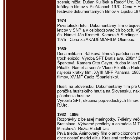
scenár, réžia: Dušan Kulíšek a Rudolf Urc. O
krátkych filmov v Piešťanoch 1970. Cena E
festivale dokumentárnych filmov v Lipsku 197
1974
:
Povstaleckí letci. Dokumentárny film o bojov
letcov v SNP a v oslobodzovacích bojoch. 
čb. Námet Ján Kremeň. Kamera A.Strelinger. 
1975 - Cena za AKADÉMIAFILM Olomouc.
1980
:
Dona militaria. Bábková filmová paródia na v
troch epizód. Výroba SFT Bratislava, 208m/
Šperková. Kamera Otto Geyer. Hudba Milan 
Pikalík. Námet a scenár Vlado Pikalík a Rudo
najlepší krátky film, XVIII.MFF Panama. 1983 
filmov, XV.MF Cadiz /Španielsko/.
Husiti na Slovensku. Dokumentárny film pre
porážka husitského hnutia na Slovensku, nak
pôsobenia husitov.
Vyrobila SFT, skupina pop.vedeckých filmov
R.Urc.
1982 - 1986
Rozprávky z belasej maringotky. 7-dielny več
Bratislava. Výtvarné predlohy a animácia M.
Minichová. Réžia Rudolf Urc.
Prvá trieda. Animovaný film o ambicióznom m
chce dostať medzi elitu. Kreslená technológ