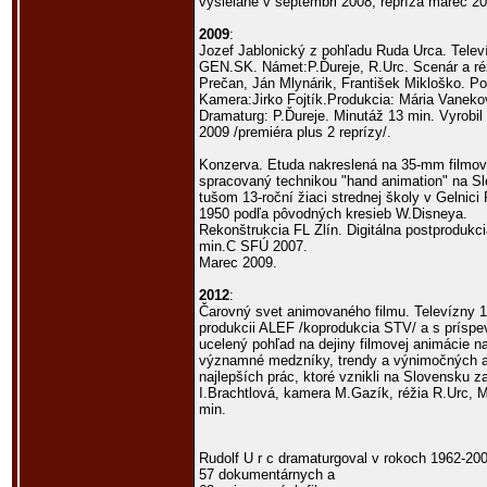
vysielané v septembri 2008, repríza marec 20
2009
:
Jozef Jablonický z pohľadu Ruda Urca. Telev
GEN.SK. Námet:P.Ďureje, R.Urc. Scenár a ré
Prečan, Ján Mlynárik, František Mikloško. Po
Kamera:Jirko Fojtík.Produkcia: Mária Vanekov
Dramaturg: P.Ďureje. Minutáž 13 min. Vyrobil
2009 /premiéra plus 2 reprízy/.
Konzerva. Etuda nakreslená na 35-mm filmový
spracovaný technikou "hand animation" na Sl
tušom 13-roční žiaci strednej školy v Gelnici
1950 podľa pôvodných kresieb W.Disneya.
Rekonštrukcia FL Zlín. Digitálna postprodukc
min.C SFÚ 2007.
Marec 2009.
2012
:
Čarovný svet animovaného filmu. Televízny 1
produkcii ALEF /koprodukcia STV/ a s príspe
ucelený pohľad na dejiny filmovej animácie n
významné medzníky, trendy a výnimočných a
najlepších prác, ktoré vznikli na Slovensku z
I.Brachtlová, kamera M.Gazík, réžia R.Urc, M
min.
Rudolf U r c dramaturgoval v rokoch 1962-20
57 dokumentárnych a