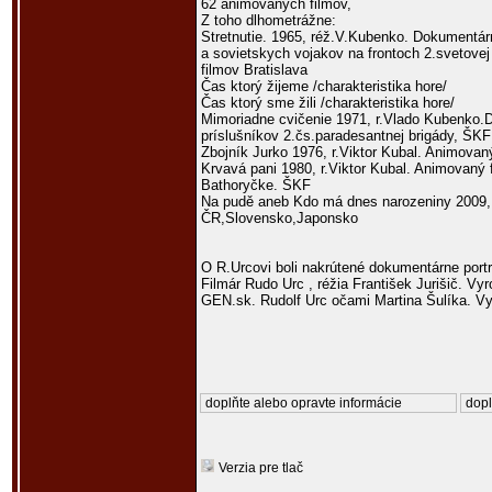
62 animovaných filmov,
Z toho dlhometrážne:
Stretnutie. 1965, réž.V.Kubenko. Dokumentár
a sovietskych vojakov na frontoch 2.svetovej
filmov Bratislava
Čas ktorý žijeme /charakteristika hore/
Čas ktorý sme žili /charakteristika hore/
Mimoriadne cvičenie 1971, r.Vlado Kubenko.
príslušníkov 2.čs.paradesantnej brigády, ŠKF
Zbojník Jurko 1976, r.Viktor Kubal. Animovan
Krvavá pani 1980, r.Viktor Kubal. Animovaný 
Bathoryčke. ŠKF
Na pudě aneb Kdo má dnes narozeniny 2009, r
ČR,Slovensko,Japonsko
O R.Urcovi boli nakrútené dokumentárne portr
Filmár Rudo Urc , réžia František Jurišič. Vy
GEN.sk. Rudolf Urc očami Martina Šulíka. Vy
doplňte alebo opravte informácie
dopl
Verzia pre tlač