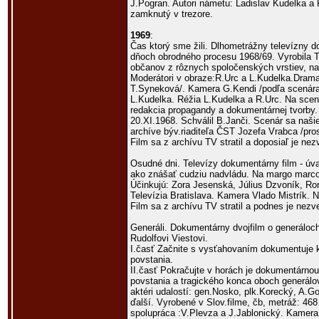
J.Pogran. Autori námetu: Ladislav Kudelka a 
zamknutý v trezore.
1969
:
Čas ktorý sme žili. Dlhometrážny televízny 
dňoch obrodného procesu 1968/69. Vyrobila 
občanov z rôznych spoločenských vrstiev, n
Moderátori v obraze:R.Urc a L.Kudelka.Drama
T.Syneková/. Kamera G.Kendi /podľa scenára
L.Kudelka. Réžia L.Kudelka a R.Urc. Na scen
redakcia propagandy a dokumentárnej tvorby. 
20.XI.1968. Schválil B.Janči. Scenár sa naš
archíve býv.riaditeľa ČST Jozefa Vrabca /pro
Film sa z archívu TV stratil a doposiaľ je nez
Osudné dni. Televízy dokumentárny film - úva
ako znášať cudziu nadvládu. Na margo marco
Účinkujú: Zora Jesenská, Július Dzvoník, Ro
Televízia Bratislava. Kamera Vlado Mistrík. N
Film sa z archívu TV stratil a podnes je nezv
Generáli. Dokumentárny dvojfilm o generáloc
Rudolfovi Viestovi.
I.časť Začnite s vysťahovaním dokumentuje 
povstania.
II.časť Pokračujte v horách je dokumentárnou
povstania a tragického konca oboch generálov
aktéri udalostí: gen.Nosko, plk.Korecký, A.Go
ďalší. Vyrobené v Slov.filme, čb, metráž: 4
spolupráca :V.Plevza a J.Jablonický. Kamer