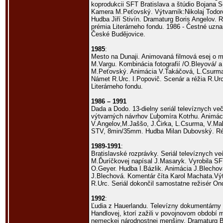
koprodukcii SFT Bratislava a štúdio Bojana S
Kamera M.Peťovský. Výtvarník:Nikolaj Todoro
Hudba Jiří Stivín. Dramaturg Boris Angelov. 
prémia Literárneho fondu. 1986 - Čestné uzn
České Budějovice.
1985
:
Mesto na Dunaji. Animovaná filmová esej o 
M.Vargu. Kombinácia fotografií /O.Bleyová/ 
M.Peťovský. Animácia V.Takáčová, L.Csurma.
Námet R.Urc. I.Popovič. Scenár a réžia R.Ur
Literárneho fondu.
1986 – 1991
Dada a Dodo. 13-dielny seriál televíznych ve
výtvarných návrhov Ľubomíra Kotrhu. Animác
V.Angelov,M.Jaššo, J.Čirka, L.Csurma, V.Ma
STV, 8min/35mm. Hudba Milan Dubovský. Ré
1989-1991
:
Bratislavské rozprávky. Seriál televíznych v
M.Ďuríčkovej napísal J.Masaryk. Vyrobila 
O.Geyer. Hudba I.Bázlik. Animácia J.Blechová,
J.Blechová. Komentár číta Karol Machata.Výt
R.Urc. Seriál dokončil samostatne režisér Ond
1992
:
Ľudia z Hauerlandu. Televízny dokumentárny fi
Handlovej, ktorí zažili v povojnovom období m
nemeckej národnostnej menšiny. Dramaturg B