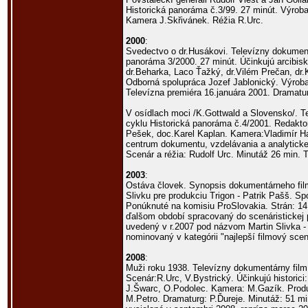
Historická panoráma č.3/99. 27 minút. Výrob
Kamera J.Skřivánek. Réžia R.Urc.
2000
:
Svedectvo o dr.Husákovi. Televízny dokument
panoráma 3/2000. 27 minút. Účinkujú arcibisk
dr.Beharka, Laco Ťažký, dr.Vilém Prečan, dr.
Odborná spolupráca Jozef Jablonický. Výroba
Televízna premiéra 16.januára 2001. Dramatur
V osídlach moci /K.Gottwald a Slovensko/. T
cyklu Historická panoráma č.4/2001. Redaktor
Pešek, doc.Karel Kaplan. Kamera:Vladimír H
centrum dokumentu, vzdelávania a analytickej
Scenár a réžia: Rudolf Urc. Minutáž 26 min. T
2003
:
Ostáva človek. Synopsis dokumentárneho film
Slivku pre produkciu Trigon - Patrik Pašš. Sp
Ponúknuté na komisiu ProSlovakia. Strán: 14
ďalšom období spracovaný do scenáristickej p
uvedený v r.2007 pod názvom Martin Slivka - 
nominovaný v kategórii "najlepší filmový scen
2008
:
Muži roku 1938. Televízny dokumentárny fil
Scenár:R.Urc, V.Bystrický. Účinkujú historici
J.Šwarc, O.Podolec. Kamera: M.Gazík. Produk
M.Petro. Dramaturg: P.Ďureje. Minutáž: 51 m