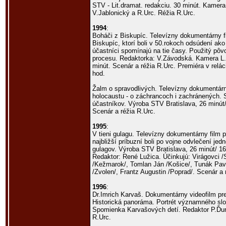
STV - Lit.dramat. redakciu. 30 minút. Kamer
V.Jablonický a R.Urc. Réžia R.Urc.
1994
:
Boháči z Biskupíc. Televízny dokumentárny f
Biskupíc, ktorí boli v 50.rokoch odsúdení ako k
účastníci spomínajú na tie časy. Použitý pôv
procesu. Redaktorka: V.Závodská. Kamera L.
minút. Scenár a réžia R.Urc. Premiéra v relá
hod.
Žalm o spravodlivých. Televízny dokumentárn
holocaustu - o záchrancoch i zachránených.
účastníkov. Výroba STV Bratislava, 26 minú
Scenár a réžia R.Urc.
1995
:
V tieni gulagu. Televízny dokumentárny film 
najbližší príbuzní boli po vojne odvlečení j
gulagov. Výroba STV Bratislava, 26 minút/ 
Redaktor: René Lužica. Účinkujú: Virágovci 
/Kežmarok/, Tomlan Ján /Košice/, Tunák Pave
/Zvolen/, Frantz Augustin /Poprad/. Scenár a 
1996
:
Dr.Imrich Karvaš. Dokumentárny videofilm pr
Historická panoráma. Portrét významného sl
Spomienka Karvašových detí. Redaktor P.Ďure
R.Urc.