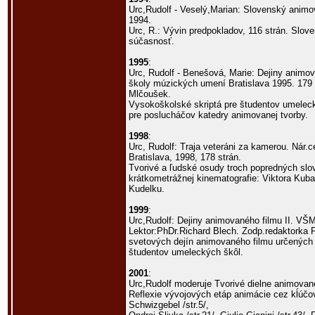
Urc,Rudolf - Veselý,Marian: Slovenský anim
1994.
Urc, R.: Vývin predpokladov, 116 strán. Slov
súčasnosť.
1995
:
Urc, Rudolf - Benešová, Marie: Dejiny animo
školy múzických umení Bratislava 1995. 179 
Mlčoušek.
Vysokoškolské skriptá pre študentov umelec
pre poslucháčov katedry animovanej tvorby.
1998
:
Urc, Rudolf: Traja veteráni za kamerou. Nár.
Bratislava, 1998, 178 strán.
Tvorivé a ľudské osudy troch popredných slo
krátkometrážnej kinematografie: Viktora Kub
Kudelku.
1999
:
Urc,Rudolf: Dejiny animovaného filmu II. VŠM
Lektor:PhDr.Richard Blech. Zodp.redaktorka 
svetových dejín animovaného filmu určených
študentov umeleckých škôl.
2001
:
Urc,Rudolf moderuje Tvorivé dielne animované
Reflexie vývojových etáp animácie cez kĺúčo
Schwizgebel /str.5/,