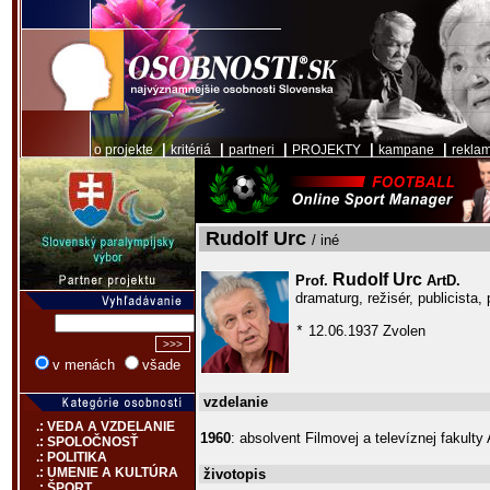
|
|
|
|
|
o projekte
kritériá
partneri
PROJEKTY
kampane
rekla
Rudolf Urc
/ iné
Rudolf Urc
Prof.
ArtD.
dramaturg, režisér, publicista
12.06.1937 Zvolen
*
v menách
všade
vzdelanie
.: VEDA A VZDELANIE
1960
: absolvent Filmovej a televíznej fakult
.: SPOLOČNOSŤ
.: POLITIKA
.: UMENIE A KULTÚRA
životopis
.: ŠPORT