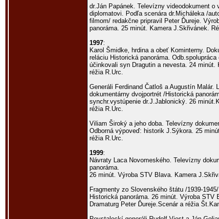
dr.Ján Papánek. Televízny videodokument 
diplomatovi. Podľa scenára dr.Micháleka /aut
filmom/ redakčne pripravil Peter Ďureje. Výr
panoráma. 25 minút. Kamera J.Skřivánek. Ré
1997
:
Karol Šmidke, hrdina a obeť Kominterny. Doku
reláciu Historická panoráma. Odb.spolupráca 
účinkovali syn Dragutin a nevesta. 24 minút
réžia R.Urc.
Generáli Ferdinand Čatloš a Augustín Malár. 
dokumentárny dvojportrét /Historická panorá
synchr.vystúpenie dr.J.Jablonický. 26 minút
réžia R.Urc.
Viliam Široký a jeho doba. Televízny dokumen
Odborná výpoveď: historik J.Sýkora. 25 minú
réžia R.Urc.
1999
:
Návraty Laca Novomeského. Televízny dokume
panoráma.
26 minút. Výroba STV Blava. Kamera J.Skřivá
Fragmenty zo Slovenského štátu /1939-1945/
Historická panoráma. 26 minút. Výroba STV 
Dramaturg Peter Ďureje.Scenár a réžia Št.Ka
Povstaleckí generáli Rudolf Viest a Ján Goli