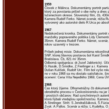
1959
Človek z Málinca. Dokumentárny portrét parti
ktorý za povstania prišiel o obe nohy a dnes p
lučeneckom okrese. Slovenský film, čb, 43
Kamera Rudolf Ferko. Námet,scenár, réžia:Ru
vytvorený ako autorské dielo R.Urca po abso
1967
:
Nedokončená kronika. Dokumentárny portrét d
manželky popraveného politika Lídy Clementis
35mm. Kamera Rudolf Ferko. Námet, scenár, r
rokov uzavretý v trezore.
Príbeh jednej misie. Dokumentárna rekonštru
SNP, ktorej hlavnou postavou bol Karol Šmidk
Bratislava. Čb, 821 m/ 35mm.
Odborná spolupráca: dr.Jozef Jablonický. Účink
G.Husák, D.Šmidke, Z.Fierlinger a i. Kamera 
Dušan Kulíšek, Rudolf Urc. Film bol vyše ro
no v roku 1968 sa mu dostalo satisfakcie, ši
ocenení: Cena Víta Nejedlého 1969, Cena Ú
1968
:
Čas ktorý žijeme. Dlhometrážny čb dokument
obrodného procesu v Československu na jar 1
i prostých občanov. Rad synchrónnych autent
ktorá hýbali vtedajšou spoločnosťou. Kamera:
A.Strelinger. Strih: S.Jendraššáková, Š.Fúzi
Zvuk: A.Pallos. Scenár a réžia: L.Kudelka, O