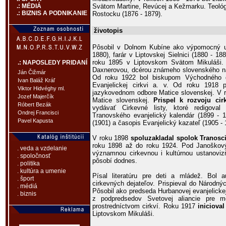
Svätom Martine, Revúcej a Kežmarku. Teológi
.: MÉDIÁ
.: BIZNIS A PODNIKANIE
Rostocku (1876 - 1879).
životopis
Pôsobil v Dolnom Kubíne ako výpomocný uči
1880), farár v Liptovskej Sielnici (1880 - 18
roku 1895 v Liptovskom Svätom Mikuláši.
.: NAPOSLEDY PRIDANÍ
Daxnerovou, dcérou známeho slovenského n
Ján Čižmár
Od roku 1922 bol biskupom Východného d
Ivan Baláž Kráľ
Evanjelickej cirkvi a. v. Od roku 1918 pr
Viktor Hidvéghy ml.
jazykovednom odbore Matice slovenskej. V 
Jozef Majerčík
Matice slovenskej.
Prispel k rozvoju cirk
Róbert Bezák
vydávať Cirkevné listy, ktoré redigova
Ondrej Francisci
Tranovského evanjelický kalendár (1899 - 1
Pavel Kapusta
(1901) a časopis Evanjelický kazateľ (1905 - 
V roku 1898
spoluzakladal spolok Tranosc
roku 1898 až do roku 1924. Pod Janoškov
. veda a vzdelanie
významnou cirkevnou i kultúrnou ustanoviz
. spoločnosť
pôsobí dodnes.
. politika
. kultúra a umenie
Písal literatúru pre deti a mládež. Bol a
. šport
cirkevných dejateľov. Prispieval do Národn
. médiá
Pôsobil ako predseda Hurbanovej evanjelickej 
. biznis
z podpredsedov Svetovej aliancie pre m
prostredníctvom cirkví. Roku 1917
iniciova
Liptovskom Mikuláši.