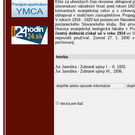
Ešte za uhorských čias otvorene obhajoval p
slovenskom národnom hnutí pred rokom 1918.
konventoch evanjelickej cirkvi a v cirkev
obhajoval v stoličnom zastupiteľstve. Prop
V rokoch 1918 - 1920 bol poslancom Národné
poslaneckého Slovenského klubu. Bol pr
Husova evanjelická teologická fakulta v Pr
čestný doktorát získal už v roku 1914
vo Vi
nepovolili používať. Zomrel 27. 1. 1930 v
pochovaný.
tvorba
Jur Janoška - Zobrané spisy I. - II, 1932.
Jur Janoška - Zobrané spisy III., 1936.
doplňte alebo opravte informácie
doplň
Verzia pre tlač