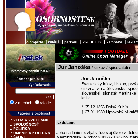
|
|
|
|
|
o projekte
kritériá
partneri
PROJEKTY
kampane
rekla
Jur Janoška
/ cirkev / spisovatelia
Jur Janoška
Evanjelický kňaz, biskup, prvý 
cirkvi a. v. na Slovensku, spis
slovenskej, signatár Martinskej d
kritik.
v menách
všade
25.12.1856 Dolný Kubín
*
27.01.1930 Liptovský Mikulá
†
.: VEDA A VZDELANIE
vzdelanie
.: SPOLOČNOSŤ
.: POLITIKA
Jeho nadanie rozvíjal v ľudovej škole v Dolno
.: UMENIE A KULTÚRA
Medzihradský. V rokoch 1868 - 1876 bol žia
.: ŠPORT