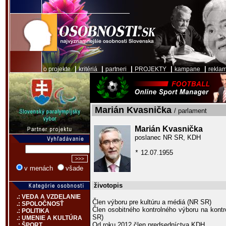
|
|
|
|
|
o projekte
kritériá
partneri
PROJEKTY
kampane
rekla
Marián Kvasnička
/ parlament
Marián Kvasnička
poslanec NR SR, KDH
12.07.1955
*
v menách
všade
životopis
.: VEDA A VZDELANIE
Člen výboru pre kultúru a médiá (NR SR)
.: SPOLOČNOSŤ
Člen osobitného kontrolného výboru na kont
.: POLITIKA
SR)
.: UMENIE A KULTÚRA
Od roku 2012 člen predsedníctva KDH
.: ŠPORT