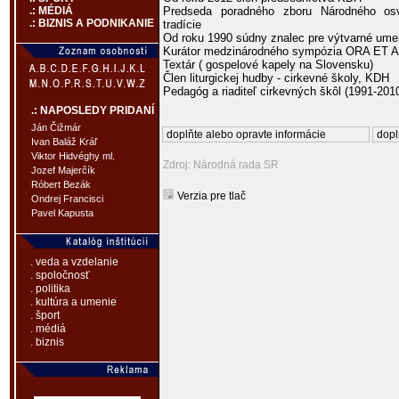
Predseda poradného zboru Národného osv
.: MÉDIÁ
.: BIZNIS A PODNIKANIE
tradície
Od roku 1990 súdny znalec pre výtvarné ume
Kurátor medzinárodného sympózia ORA ET AR
Textár ( gospelové kapely na Slovensku)
Člen liturgickej hudby - cirkevné školy, KDH
Pedagóg a riaditeľ cirkevných škôl (1991-201
.: NAPOSLEDY PRIDANÍ
Ján Čižmár
doplňte alebo opravte informácie
dopl
Ivan Baláž Kráľ
Viktor Hidvéghy ml.
Zdroj: Národná rada SR
Jozef Majerčík
Róbert Bezák
Verzia pre tlač
Ondrej Francisci
Pavel Kapusta
. veda a vzdelanie
. spoločnosť
. politika
. kultúra a umenie
. šport
. médiá
. biznis