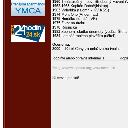
1960
Trinásťročný – pov. Strieborný Favorit (V
1962-1963
Kapitán Dabač(biskup)
1963
Výhybka (tajomník KV KSS)
1974
Mont Oriol(Andermatt)
1975
Horúčka (kapitán VB)
1975
Život na úteku
1978
Rosnička
1983
Zbohom, sladké driemoty (vedúci Štefan
1984
Lampáš malého plavčíka (učiteľ)
Ocenenia:
2000
- držiteľ Ceny za celoživotnú tvorbu.
doplňte alebo opravte informácie
doplň
Zdroj: www.wikipedia.org; www.mesto.sk
Verzia pre tlač