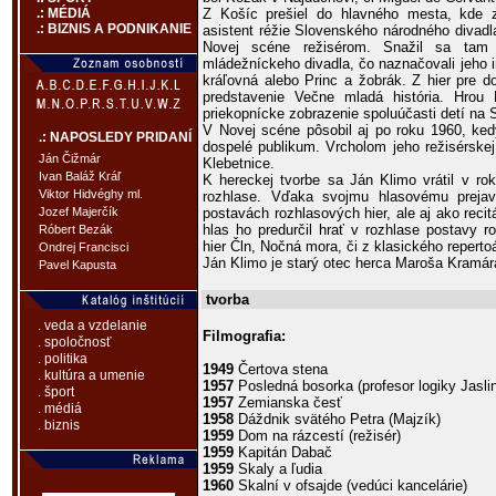
Z Košíc prešiel do hlavného mesta, kde 
.: MÉDIÁ
.: BIZNIS A PODNIKANIE
asistent réžie Slovenského národného divadl
Novej scéne režisérom. Snažil sa tam 
mládežníckeho divadla, čo naznačovali jeho i
kráľovná alebo Princ a žobrák. Z hier pre 
predstavenie Večne mladá história. Hrou 
priekopnícke zobrazenie spoluúčasti detí n
V Novej scéne pôsobil aj po roku 1960, ked
.: NAPOSLEDY PRIDANÍ
dospelé publikum. Vrcholom jeho režisérskej
Ján Čižmár
Klebetnice.
Ivan Baláž Kráľ
K hereckej tvorbe sa Ján Klimo vrátil v ro
Viktor Hidvéghy ml.
rozhlase. Vďaka svojmu hlasovému prejav
postavách rozhlasových hier, ale aj ako recitá
Jozef Majerčík
hlas ho predurčil hrať v rozhlase postavy 
Róbert Bezák
hier Čln, Nočná mora, či z klasického reperto
Ondrej Francisci
Ján Klimo je starý otec herca Maroša Kramár
Pavel Kapusta
tvorba
. veda a vzdelanie
Filmografia:
. spoločnosť
. politika
1949
Čertova stena
. kultúra a umenie
1957
Posledná bosorka (profesor logiky Jasli
. šport
1957
Zemianska česť
. médiá
1958
Dáždnik svätého Petra (Majzík)
. biznis
1959
Dom na rázcestí (režisér)
1959
Kapitán Dabač
1959
Skaly a ľudia
1960
Skalní v ofsajde (vedúci kancelárie)