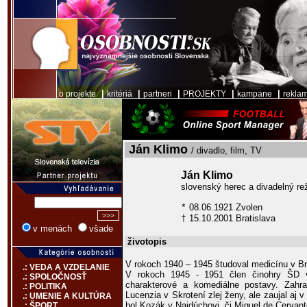
|
|
|
|
|
o projekte
kritériá
partneri
PROJEKTY
kampane
rekla
Ján Klimo
/ divadlo, film, TV
Ján Klimo
slovenský herec a divadelný re
08.06.1921 Zvolen
*
15.10.2001 Bratislava
†
v menách
všade
životopis
V rokoch 1940 – 1945 študoval medicínu v Br
.: VEDA A VZDELANIE
V rokoch 1945 - 1951 člen činohry ŠD v
.: SPOLOČNOSŤ
charakterové a komediálne postavy. Zah
.: POLITIKA
Lucenzia v Skrotení zlej ženy, ale zaujal aj
.: UMENIE A KULTÚRA
bol Kozák v Najdúchovi, či Miguel de Cervant
.: ŠPORT