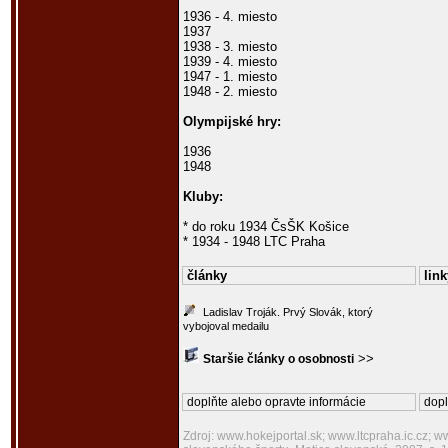
1936 - 4. miesto
1937
1938 - 3. miesto
1939 - 4. miesto
1947 - 1. miesto
1948 - 2. miesto
Olympijské hry:
1936
1948
Kluby:
* do roku 1934 ČsŠK Košice
* 1934 - 1948 LTC Praha
články
link
Ladislav Troják. Prvý Slovák, ktorý
vybojoval medailu
>>
Staršie články o osobnosti
doplňte alebo opravte informácie
dopl
Zdroj: www.hokejportal.sk; www.ltcpraha.ic.cz; 