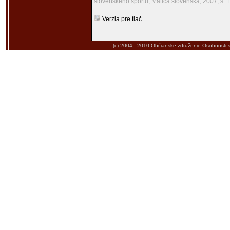
slovenského športu, Matica slovenská, 2007, s. 
Verzia pre tlač
(c) 2004 - 2010
Občianske združenie Osobnosti.