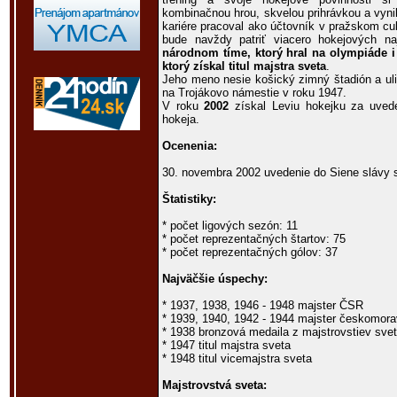
kombinačnou hrou, skvelou prihrávkou a vyni
kariére pracoval ako účtovník v pražskom c
bude navždy patriť viacero hokejových n
národnom tíme, ktorý hral na olympiáde 
ktorý získal titul majstra sveta
.
Jeho meno nesie košický zimný štadión a uli
na Trojákovo námestie v roku 1947.
V roku
2002
získal Leviu hokejku za uved
hokeja.
Ocenenia:
30. novembra 2002 uvedenie do Siene slávy 
Štatistiky:
* počet ligových sezón: 11
* počet reprezentačných štartov: 75
* počet reprezentačných gólov: 37
Najväčšie úspechy:
* 1937, 1938, 1946 - 1948 majster ČSR
* 1939, 1940, 1942 - 1944 majster českomorav
* 1938 bronzová medaila z majstrovstiev sve
* 1947 titul majstra sveta
* 1948 titul vicemajstra sveta
Majstrovstvá sveta: