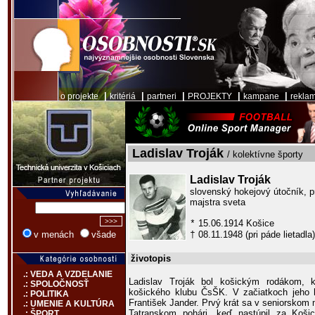
|
|
|
|
|
o projekte
kritériá
partneri
PROJEKTY
kampane
rekla
Ladislav Troják
/ kolektívne športy
Ladislav Troják
slovenský hokejový útočník, p
majstra sveta
15.06.1914 Košice
*
08.11.1948 (pri páde lietadla)
v menách
všade
†
životopis
.: VEDA A VZDELANIE
Ladislav Troják bol košickým rodákom, k
.: SPOLOČNOSŤ
košického klubu ČsŠK. V začiatkoch jeho ho
.: POLITIKA
František Jander. Prvý krát sa v seniorskom
.: UMENIE A KULTÚRA
Tatranskom pohári, keď nastúpil za Košic
.: ŠPORT