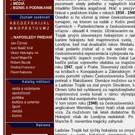
pozornosti vtedy jedného z najlepších k
.: MÉDIÁ
.: BIZNIS A PODNIKANIE
mladého Slováka angažoval. Hráč s prezývka
hrával v pražskom klube v rokoch
1934 - 194
Onedho si ho všimol aj tréner českosloven
turnajom, na ktorom sa rodák z Košíc pred
Garmisch – Partenkirchene a československ
víťazov - obsadil 4. miesto. Účinkovaním na
Troják prvým slovenským hokejistom v ná
.: NAPOSLEDY PRIDANÍ
kariére hokejistu boli majstrovstvá sveta
Ján Čižmár
Londýne, keď mal dvadsaťtri rokov. Medail
Ivan Baláž Kráľ
však podarilo získať až o rok neskôr na
Viktor Hidvéghy ml.
československá reprezentácia vybojovala n
Na najväčší úspech svojho života čakal Lad
Jozef Majerčík
keďže počas vojnového obdobia sa majstrov
Róbert Bezák
roku
1947
, opäť v Prahe. Slovenský útočník 
Ondrej Francisci
na krídlach s Konopáskom a Zábrodským. K 
Pavel Kapusta
sveta pomohli výberu Československa Švédi,
prehrali s Rakúšanmi. Domáce mužstvo sa teš
a Ladislav Troják sa stal prvým Slovákom, k
. veda a vzdelanie
Okrem toho bol vyhlásený za najslušnejšieho
. spoločnosť
majstrovstvá sveta konali v rámci olympij
. politika
získalo titul európskeho šampióna.
. kultúra a umenie
V tom istom roku (
1948
) sa československá 
. šport
anglicokom Wembley, šiesti hráči však osta
. médiá
víza. Za mužstvom tak leteli dodatočne. Bo
. biznis
Hokejisti však do Londýna nedoleteli. Pri
Manche 8. novembra tragicky zahynuli.
Ladislav Troják bol rýchly hokejista so zmysl
tréning a svoje hokejové povinnosti si