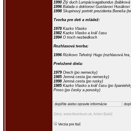
1990
Zlý duch Lumpácivagabundus
(bábková 
1996
Balada o doktorovi Gustávovi Husákovi
1998
Skupinový portrét prezidenta Beneša
(te
Tvorba pre deti a mládež:
1978
Kazko Vlasko
1982
Kazko Vlasko a kráľ času
1994
O troch nezbedkoch
Rozhlasová tvorba:
1996
Rizikovo Tehotný Hugo
(rozhlasová hra,
Preložené diela:
1979
Orech
(po nemecky)
1985
Jemná cesta
(po nemecky)
1998
Jemná cesta
(po rusky)
1985
Kazko Vlasko a kráľ času
(po španielsk
Proso
(po česky a porusky)
doplňte alebo opravte informácie
dopl
Zdroj: www.litcentrum.sk, Anton Baláž
Verzia pre tlač