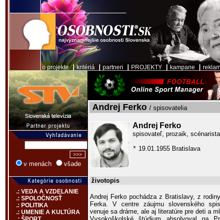
|
|
|
|
|
o projekte
kritériá
partneri
PROJEKTY
kampane
rekla
Andrej Ferko
/ spisovatelia
Andrej Ferko
spisovateľ, prozaik, scénarista
19.01.1955 Bratislava
*
v menách
všade
životopis
.: VEDA A VZDELANIE
Andrej Ferko pochádza z Bratislavy, z rodin
.: SPOLOČNOSŤ
Ferka. V centre záujmu slovenského spis
.: POLITIKA
venuje sa dráme, ale aj literatúre pre deti a m
.: UMENIE A KULTÚRA
Vysokoškolské štúdium absolvoval na Prí
.: ŠPORT