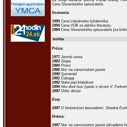
Cenu Slovenského spisovateľa.
Ocenenia:
1995
Cena Literárneho týždenníka
1994
Cena VÚB za detskú literatúru
1984
Cena Slovenského spisovateľa (za knih
tvorba
Próza:
1977
Jemná cesta
1983
Stopa
1984
Proso
1986
Noc na zamrznutom jazere
1990
Sumaroid
1991
Čobogaj
1992
Noha pod klobúkom
1994
Ako divé husi
(spolu s otcom V. Ferkom
1997
Orbis dictus
Esej:
1997
O historickom bezvedomí, Stredná Eur
Dráma:
1987
Noc na zamrznutom jazere
(divadelná h