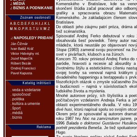
Komenského v Bratislave, kde sa venov
.: MÉDIÁ
.: BIZNIS A PODNIKANIE
skončení štúdia začal pracovať ako odborný
grafiky a spracovania obrazu Matematick
Komenského. Je zakladajúcim členom slove
Bratislave.
Do oblasti jeho záujmu patrí próza, dráma ale
tiež scénaristika.
Spisovateľ Andrej Ferko debutoval v rok
.: NAPOSLEDY PRIDANÍ
obsahovala šesť poviedok. Témy autor nac
Ján Čižmár
mládeže, ktorá neustále po objavovaní nový
Ivan Baláž Kráľ
Stopa
(1983) zameral svoju pozornosť na živ
Viktor Hidvéghy ml.
svet v pivárňach, kluboch a na žúroch.
Koncom 70. rokov priniesol Andrej Ferko do 
Jozef Majerčík
paródie, hravosti a recesie až absurdity 
Róbert Bezák
životnému štýlu a estetickému cíteniu nastu
Ondrej Francisci
svojej tvorby sa venoval najmä krátkym
Pavel Kapusta
divadelného happeningu a textappealu s prvk
filozofických otázok o zmysle súčasného ži
o budúcnosti – najmä v súvislostiach ekol
. veda a vzdelanie
ľudského života a myslenia.
. spoločnosť
Mnohé autorove prózy, ich štylistika a poe
. politika
počítačovým vzdelaním Andreja Ferka a jeho
. kultúra a umenie
oblasti experimentálneho divadla. V roku 1
. šport
divé husi
, ktorú napísal spolu so svojím ot
. médiá
Okrem próz je spisovateľ aj autorom dramati
. biznis
roku 1987 hru
Noc na zamrznutom jazere
, p
1996
Balada o doktorovi Gustávovi Husákov
portrét prezidenta Beneša
. Je tiež spoluator
Hugo
.
Za svoje literárne počiny získal Andrej Fe