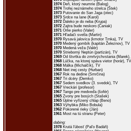
1974
Deň, ktorý neumrie (Balog)
1974
Trofej neznámeho strelca (Štek)
1973
Putovanie do San Jaga (otec)
1973
Srdce na lane (Karol)
1972
Ďaleko je do neba (Krupa)
1972
Zajtra bude neskoro (Čaniak)
1971
Orlie pierko (Valer)
1971
Hl'adači svetla (Martin)
1970
Rysavá jalovica (kmotor Trnka), TV
1970
Medený gombík (kapitán Železnov), TV
1970
Medená veža (Valér)
1970
Strieborný Neptún (partizán), TV
1969
Od štvrtka do zmrtvýchvstania (Marek)
1968
Lúčka, na ktorej spáva vietor (horár), T
1968
Málka (Michalčík), TV
1968
Niet inej cesty (Hurban)
1967
Rok na dedine (Smrčina)
1967
Tri dcéry (Demko)
1967
Sedem svedkov (3. svedok), TV
1967
Vreckári (profesor)
1967
Tango pre medveďa (šofér)
1965
Zvony pre bosých (Stašek)
1965
Úplne vyřízený chlap (Beno)
1963
Výhybka (Miko Bobula)
1962
Pokorené rieky (Ján)
1961
Most na tú stranu (Peter)
dabing:
1978
Krutá l'úbosť (Pal'o Badáň)