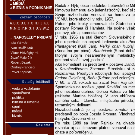
.: MÉDIÁ
Rodák z Hýb, obce neďaleko Liptovského Miku
.: BIZNIS A PODNIKANIE
filmovou kamerou ako jedenásťročný, keď si 
Svoje rozhodnutie venovať sa herectvu pr
VŠMU, ktoré ukončil v roku 1957.
Potom jeho kroky smerovali do Štátneho di
postavy Rómea či Hamleta. Na scéne však d
postavy, ale aj komediantov.
V roku 1966 sa stal členom Slovenského ná
.: NAPOSLEDY PRIDANÍ
jeho repertoári sa objavili hrdinovia ako
Pie
Ján Čižmár
Plantagenet
(Kráľ Ján),
Veľký chán Kublaj
Ivan Baláž Kráľ
(Sonatína pre páva),
Bambásek
(Stará dobrá
Viktor Hidvéghy ml.
ktorým svojim nezameniteľným melodický
Jozef Majerčík
gestami vtlačil svoj „podpis“.
Róbert Bezák
Ako komediant sa predstavil v postave
Dandi
Ondrej Francisci
v Kovačevičovom Zbernom Stredisku si z
Pavel Kapusta
Rozmarína
. Prostých robotných ľudí spätýc
Fedora
(Najdúch),
Baču
(Krčma pod zeleným
V 60. a 70. rokoch sa začal Ivan Rajniak o
Spomienka na rodáka „spod Kriváňa“ sa med
. veda a vzdelanie
jeho nezabudnuteľnou úlohou Valéra vo fil
. spoločnosť
(režiséra Martina Hollého). V jeho obľúbene
. politika
samého seba - človeka, milujúceho prírodu,
. kultúra a umenie
tatranskými dolinami.
. šport
Nezabudnuteľná je aj postava
kmotra Tr
. médiá
predstavil po boku Jozefa Kronera. Vinohra
. biznis
triptychu Červené víno.
Po roku 1989 sa Ivan Rajniak na divade
rovnako aj na filmovom plátne, venoval sa sv
chate a poľovníčeniu.