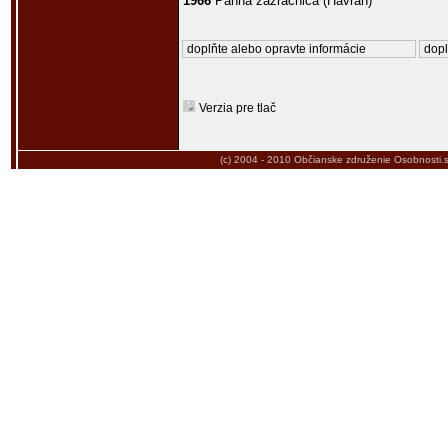
1966
Panna zázračnica (Havran)
doplňte alebo opravte informácie
dopl
Verzia pre tlač
(c) 2004 - 2010
Občianske združenie Osobnosti.