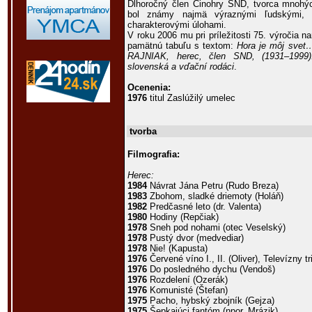
Dlhoročný člen Činohry SND, tvorca mnohýc
bol známy najmä výraznými ľudskými, t
charakterovými úlohami.
V roku 2006 mu pri príležitosti 75. výročia n
pamätnú tabuľu s textom:
Hora je môj svet
RAJNIAK, herec, člen SND, (1931–1999)
slovenská a vďační rodáci
.
Ocenenia:
1976
titul Zaslúžilý umelec
tvorba
Filmografia:
Herec:
1984
Návrat Jána Petru (Rudo Breza)
1983
Zbohom, sladké driemoty (Holáň)
1982
Predčasné leto (dr. Valenta)
1980
Hodiny (Repčiak)
1978
Sneh pod nohami (otec Veselský)
1978
Pustý dvor (medvediar)
1978
Nie! (Kapusta)
1976
Červené víno I., II. (Oliver), Televízny tr
1976
Do posledného dychu (Vendoš)
1976
Rozdelení (Ozerák)
1976
Komunisté (Štefan)
1975
Pacho, hybský zbojník (Gejza)
1975
Šepkajúci fantóm (npor. Mrázik)