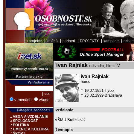
|
|
|
|
|
o projekte
kritériá
partneri
PROJEKTY
kampane
rekla
Ivan Rajniak
/ divadlo, film, TV
Ivan Rajniak
herec
10.07.1931 Hybe
*
23.02.1999 Bratislava
†
v menách
všade
vzdelanie
.: VEDA A VZDELANIE
VŠMU Bratislava
.: SPOLOČNOSŤ
.: POLITIKA
.: UMENIE A KULTÚRA
životopis
.: ŠPORT