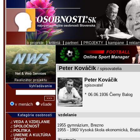
|
|
|
|
|
o projekte
kritériá
partneri
PROJEKTY
kampane
rekla
Peter Kováčik
/ spisovatelia
Peter Kováčik
spisovateľ
06.06.1936 Čierny Balog
*
v menách
všade
vzdelanie
.: VEDA A VZDELANIE
1955 gymnázium, Brezno
.: SPOLOČNOSŤ
1955 - 1960 Vysoká škola ekonomická, Brati
.: POLITIKA
.: UMENIE A KULTÚRA
.: ŠPORT