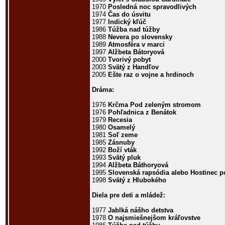
1970
Posledná noc spravodlivých
1974
Čas do úsvitu
1977
Indický kľúč
1986
Túžba nad túžby
1988
Nevera po slovensky
1989
Atmosféra v marci
1997
Alžbeta Bátoryová
2000
Tvorivý pobyt
2003
Svätý z Handľov
2005
Ešte raz o vojne a hrdinoch
Dráma:
1976
Krčma Pod zeleným stromom
1976
Pohľadnica z Benátok
1979
Recesia
1980
Osamelý
1981
Soľ zeme
1985
Zásnuby
1992
Boží vták
1993
Svätý pluk
1994
Alžbeta Báthoryová
1995
Slovenská rapsódia alebo Hostinec 
1998
Svätý z Hlubokého
Diela pre deti a mládež:
1977
Jablká nášho detstva
1978
O najsmiešnejšom kráľovstve