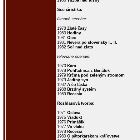
1986
Túžba nad túžby
Scenáristika:
filmové scenáre:
1978
Zlaté časy
1980
Hodiny
1981
Otec
1981
Nevera po slovensky I., II.
1982
Soľ nad zlato
televízne scenáre:
1970
Kára
1978
Pohľadnica z Benátok
1979
Krčma pod zeleným stromom
1979
Jediný syn
1982
A čo láska
1988
Brzdný systém
1989
Recesia
Rozhlasová tvorba:
1971
Oslava
1976
Viadukt
1976
Primášik
1977
Vo vlaku
1978
Recesia
1980
O pätorkárskom kráľovstve