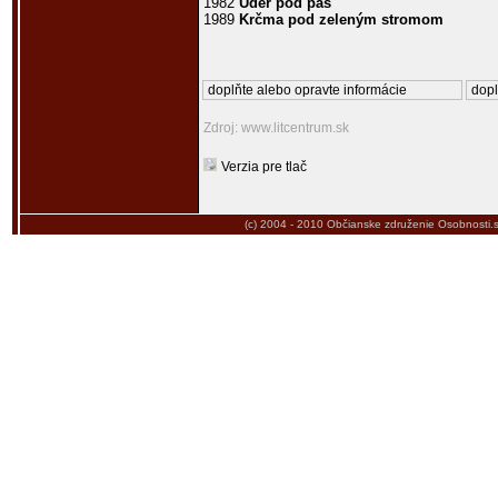
1982
Úder pod pás
1989
Krčma pod zeleným stromom
doplňte alebo opravte informácie
dopl
Zdroj: www.litcentrum.sk
Verzia pre tlač
(c) 2004 - 2010
Občianske združenie Osobnosti.