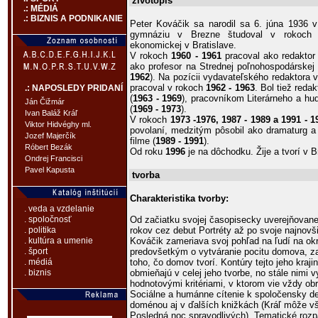
životopis
.: MÉDIÁ
.: BIZNIS A PODNIKANIE
Peter Kováčik sa narodil sa 6. júna 1936 
gymnáziu v Brezne študoval v rokoc
ekonomickej v Bratislave.
V rokoch
1960 - 1961
pracoval ako redaktor 
ako profesor na Strednej poľnohospodárskej t
1962
). Na pozícii vydavateľského redaktora
pracoval v rokoch
1962 - 1963
. Bol tiež red
.: NAPOSLEDY PRIDANÍ
(
1963 - 1969
), pracovníkom Literárneho a h
Ján Čižmár
(
1969 - 1973
).
Ivan Baláž Kráľ
V rokoch
1973 -1976, 1987 - 1989 a 1991 - 1
Viktor Hidvéghy ml.
povolaní, medzitým pôsobil ako dramaturg 
Jozef Majerčík
filme (
1989 - 1991
).
Róbert Bezák
Od roku
1996
je na dôchodku. Žije a tvorí v B
Ondrej Francisci
Pavel Kapusta
tvorba
Charakteristika tvorby:
. veda a vzdelanie
Od začiatku svojej časopisecky uverejňovane
. spoločnosť
rokov cez debut Portréty až po svoje najnovš
. politika
Kováčik zameriava svoj pohľad na ľudí na okr
. kultúra a umenie
predovšetkým o vytváranie pocitu domova, 
. šport
toho, čo domov tvorí. Kontúry tejto jeho kraji
. médiá
obmieňajú v celej jeho tvorbe, no stále nimi
. biznis
hodnotovými kritériami, v ktorom vie vždy o
Sociálne a humánne cítenie k spoločensky d
doménou aj v ďalších knižkách (Kráľ môže vše
Posledná noc spravodlivých). Tematické rozpä