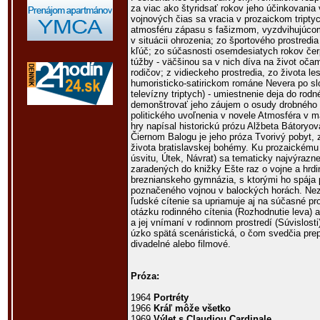
za viac ako štyridsať rokov jeho účinkovania v
vojnových čias sa vracia v prozaickom tript
atmosféru zápasu s fašizmom, vyzdvihujúcom 
v situácii ohrozenia; zo športového prostredi
kľúč; zo súčasnosti osemdesiatych rokov če
túžby - väčšinou sa v nich díva na život oča
rodičov; z vidieckeho prostredia, zo života le
humoristicko-satirickom románe Nevera po s
televízny triptych) - umiestnenie deja do rod
demonštrovať jeho záujem o osudy drobného 
politického uvoľnenia v novele Atmosféra v ma
hry napísal historickú prózu Alžbeta Bátoryo
Čiernom Balogu je jeho próza Tvorivý pobyt, 
života bratislavskej bohémy. Ku prozaickému 
úsvitu, Útek, Návrat) sa tematicky najvýrazne
zaradených do knižky Ešte raz o vojne a hrd
breznianskeho gymnázia, s ktorými ho spája
poznačeného vojnou v balockých horách. Nezo
ľudské cítenie sa upriamuje aj na súčasné p
otázku rodinného cítenia (Rozhodnutie leva) 
a jej vnímaní v rodinnom prostredí (Súvislosti
úzko spätá scenáristická, o čom svedčia pre
divadelné alebo filmové.
Próza:
1964
Portréty
1966
Kráľ môže všetko
1969
Výlet s Claudiou Cardinale