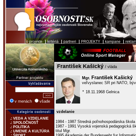
|
|
|
|
|
o projekte
kritériá
partneri
PROJEKTY
kampane
rekla
František Kašický
/ vláda
František Kašický
Mgr.
veľvyslanec SR pri NATO, býva
18.11.1968 Gelnica
*
v menách
všade
vzdelanie
.: VEDA A VZDELANIE
1984 - 1987 Stredná poľnohospodárska škola
.: SPOLOČNOSŤ
1987 - 1991 Vysoká vojenská pedagogická ško
.: POLITIKA
titul Mgr.
.: UMENIE A KULTÚRA
1995 Akademie der Bundeswehr fur Informati
.: ŠPORT