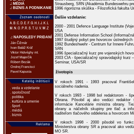
Strausberg, SRN (Akadémia Bundeswehru pre
.: MÉDIÁ
.: BIZNIS A PODNIKANIE
1996 rigorózna skúška - Filozofická fakulta 
Ďalšie vzdelanie:
2000 - 2001 Defence Language Institute (Voje
USA
2001 Defense Information School (Informačn
.: NAPOSLEDY PRIDANÍ
1997 študijný pobyt pre hovorcov ústredných
Ján Čižmár
1992 Bundeshwehr - Centrum fur Innere Fuhru
Ivan Baláž Kráľ
SRN
Viktor Hidvéghy ml.
1996 špecializačný kurz pre vojenských hovo
2003 CIA - špecializačný spravodajský kurz
Jozef Majerčík
Seminar, USA/SR
Róbert Bezák
Ondrej Francisci
životopis
Pavel Kapusta
V rokoch 1991 - 1993 pracoval Františe
sociálneho riadenia.
. veda a vzdelanie
. spoločnosť
V rokoch 1993 - 1998 bol redaktorom - špe
. politika
Obrana. Pôsobil aj ako vedúci redaktor š
. kultúra a umenie
informácie Kancelárie ministra obrany. Ti
. šport
obrany a náčelník skupiny pre tlač a in
. médiá
riaditeľom tlačového oddelenia a hovorcom M
. biznis
V rokoch 1998 - 2000 pôsobil vo funkci
Ministerstva obrany SR a pracoval ako vedúc
MO SR.