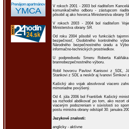
V rokoch 2001 - 2003 bol riaditeľom Kancelá
komunikačného odboru - zástupcom riadite
pôsobil aj ako hovorca Ministerstva obrany S
V rokoch 2003 - 2004 bol riaditeľom Voj
Ministerstva obrany SR.
Od roku 2004 pôsobil vo funkciách tajom
bezpečnosť, Osobitného kontrolného výb
Národného bezpečnostného úradu a Výbo
informačno-technických prostriedkov.
U podpredsedu Smeru Roberta Kaliňáka 
brannobezpečnostného výboru.
Robil hovorcu Pavlovi Kanisovi z SDĽ, J
Stankovi z SDĽ a neskôr aj Ivanovi Šimkovi
Kašický ako vojak absolvoval viacero zahra
mimoriadne povýšený.
Od 4. júla 2006 bol František Kašický minis
sa rozhodol abdikovať po tom, ako rezort o
viacerým podozreniam v súvislosti so spor
postu ministra obrany odstúpil 30. januára 20
Jazykové znalosti:
anglicky - aktívne