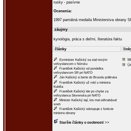
rusky - pasívne
Ocenenia:
1997 pamätná medaila Ministerstva obrany S
záujmy
kynológia, práca s deťmi, literatúra faktu
články
link
Mi
Exminister Kašický sa stal novým
veľvyslancom v Nórsku
Ú
František Kašický od pondelka
veľvyslancom SR pri NATO
Ján Kašický si berie do Bruselu politruka
František Kašický už robí u ministra
Kubiša
František Kašický ide po chybe za
veľvyslanca Slovenska pri NATO
Minister Kašický tají, kto mal odhrabávať
sneh
František Kašický odstupuje z funkcie
ministra obrany
>>
Staršie články o osobnosti