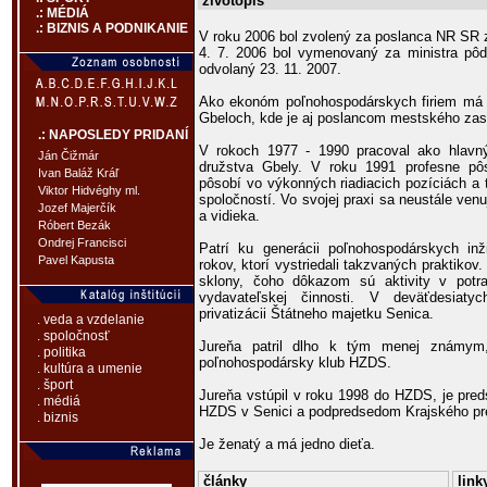
životopis
.: MÉDIÁ
.: BIZNIS A PODNIKANIE
V roku 2006 bol zvolený za poslanca NR SR
4. 7. 2006 bol vymenovaný za ministra pôd
odvolaný 23. 11. 2007.
Ako ekonóm poľnohospodárskych firiem má bo
Gbeloch, kde je aj poslancom mestského zast
.: NAPOSLEDY PRIDANÍ
V rokoch 1977 - 1990 pracoval ako hlavn
Ján Čižmár
družstva Gbely. V roku 1991 profesne pôs
Ivan Baláž Kráľ
pôsobí vo výkonných riadiacich pozíciách a
Viktor Hidvéghy ml.
spoločností. Vo svojej praxi sa neustále ve
Jozef Majerčík
a vidieka.
Róbert Bezák
Ondrej Francisci
Patrí ku generácii poľnohospodárskych in
Pavel Kapusta
rokov, ktorí vystriedali takzvaných praktikov.
sklony, čoho dôkazom sú aktivity v potra
vydavateľskej činnosti. V deväťdesiaty
privatizácii Štátneho majetku Senica.
. veda a vzdelanie
. spoločnosť
Jureňa patril dlho k tým menej známym,
. politika
poľnohospodársky klub HZDS.
. kultúra a umenie
. šport
Jureňa vstúpil v roku 1998 do HZDS, je pr
. médiá
HZDS v Senici a podpredsedom Krajského pr
. biznis
Je ženatý a má jedno dieťa.
články
link