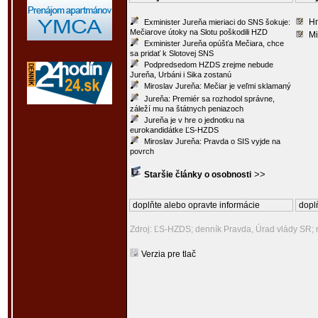
Hn
Exminister Jureňa mieriaci do SNS šokuje:
Mečiarove útoky na Slotu poškodili HZD
Mi
Exminister Jureňa opúšťa Mečiara, chce
sa pridať k Slotovej SNS
Podpredsedom HZDS zrejme nebude
Jureňa, Urbáni i Sika zostanú
Miroslav Jureňa: Mečiar je veľmi sklamaný
Jureňa: Premiér sa rozhodol správne,
záleží mu na štátnych peniazoch
Jureňa je v hre o jednotku na
eurokandidátke ĽS-HZDS
Miroslav Jureňa: Pravda o SIS vyjde na
povrch
>>
Staršie články o osobnosti
doplňte alebo opravte informácie
doplň
Zdroj: ĽS-HZDS; denník Pravda, Úrad vlády SR; 
Verzia pre tlač