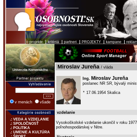
|
|
|
|
|
o projekte
kritériá
partneri
PROJEKTY
kampane
rekla
Miroslav Jureňa
/ vláda
Miroslav Jureňa
Ing.
poslanec NR SR, bývalý minis
17.06.1954 Skalica
*
v menách
všade
vzdelanie
.: VEDA A VZDELANIE
Vysokoškolské vzdelanie ukončil v roku 1977
.: SPOLOČNOSŤ
poľnohospodárskej v Nitre.
.: POLITIKA
.: UMENIE A KULTÚRA
.: ŠPORT