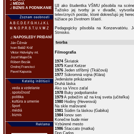
.: MÉDIÁ
Už ako študentka VŠMU pôsobila na scéne
.: BIZNIS A PODNIKANIE
Ťažisko jej tvorby je v divadle, vytvori
televíznych postáv, ktoré dokresľujú jej here
túžiace po životnom šťastí.
Pedagogicky pôsobila na Konzervatóriu. J
Strnisko.
.: NAPOSLEDY PRIDANÍ
tvorba
Ján Čižmár
Ivan Baláž Kráľ
Filmografia
Viktor Hidvéghy ml.
Jozef Majerčík
1974
Škriatok
Róbert Bezák
1975
Karol Ketzer
Ondrej Francisci
1976
Jeden stříbrný (Tkáčová)
Pavel Kapusta
1977
Súkromná vojna (Klára)
Jedenáste prikázanie
Druhá láska
Ako sa Vinco zaťal
. veda a vzdelanie
1978
Buky podpolianske
. spoločnosť
1979
A pobežím až na kraj sveta (učiteľka)
. politika
1980
Hodiny (Heverová)
. kultúra a umenie
Na skle maľované
. šport
1981
Súdim ťa láskou (Gabika)
. médiá
1984
Ionov sen
. biznis
Konečne bude mier
Vzbúrené mesto
1986
Staccato (matka)
Don Carlos