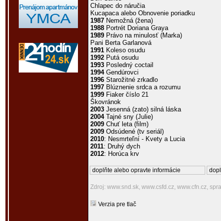
Chlapec do náručia
Kucapaca alebo Obnovenie poriadku
1987
Nemožná (žena)
1988
Portrét Doriana Graya
1989
Právo na minulosť (Marka)
Pani Berta Garlanová
1991
Koleso osudu
1992
Putá osudu
1993
Posledný coctail
1994
Gendúrovci
1996
Starožitné zrkadlo
1997
Blúznenie srdca a rozumu
1999
Fiaker číslo 21
Škovránok
2003
Jesenná (zato) silná láska
2004
Tajné sny (Julie)
2009
Chuť leta (film)
2009
Odsúdené (tv seriál)
2010
: Nesmrteľní - Kvety a Lucia
2011
: Druhý dych
2012
: Horúca krv
doplňte alebo opravte informácie
dopl
Zdroj: www.snd.sk, www.csfd.cz, www.cfn.cz, sp
Verzia pre tlač