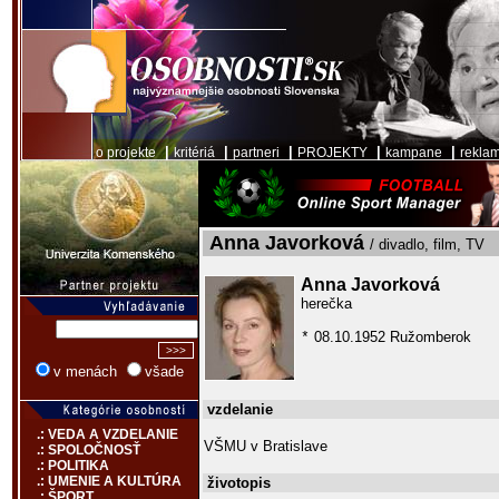
|
|
|
|
|
o projekte
kritériá
partneri
PROJEKTY
kampane
rekla
Anna Javorková
/ divadlo, film, TV
Anna Javorková
herečka
08.10.1952 Ružomberok
*
v menách
všade
vzdelanie
.: VEDA A VZDELANIE
VŠMU v Bratislave
.: SPOLOČNOSŤ
.: POLITIKA
.: UMENIE A KULTÚRA
životopis
.: ŠPORT